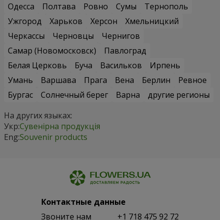
Одесса
Полтава
Ровно
Сумы
Тернополь
Ужгород
Харьков
Херсон
Хмельницкий
Черкассы
Черновцы
Чернигов
Самар (Новомосковск)
Павлоград
Белая Церковь
Буча
Васильков
Ирпень
Умань
Варшава
Прага
Вена
Берлин
Ревное
Бургас
Солнечный берег
Варна
другие регионы
На других языках:
Укр:
Сувенірна продукція
Eng:
Souvenir products
Контактные данные
Звоните нам
+1 718 475 92 72