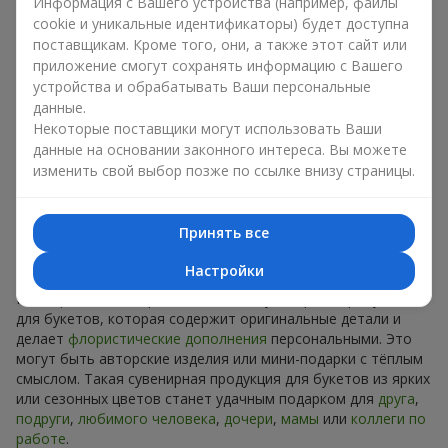
Сувениры к букетам на разные
Информация с Вашего устройства (например, файлы
cookie и уникальные идентификаторы) будет доступна
праздники
поставщикам. Кроме того, они, а также этот сайт или
приложение смогут сохранять информацию с Вашего
Праздник задаёт настроение, а сувенирная продукция для
устройства и обрабатывать Ваши персональные
букетов его подчёркивает. Именно поэтому сувениры к
данные.
цветам часто выбирают с учётом даты и события. В нашем
Некоторые поставщики могут использовать Ваши
ассортименте найдётся сувенирная продукция для букетов,
данные на основании законного интереса. Вы можете
которая подойдёт к любому празднику и может быть
изменить свой выбор позже по ссылке внизу страницы.
рассчитана на любой бюджет.
Сувенирная продукция к
Принять все
букетам на День рождения
Настройки
К
дню рождения
хорошо подходит сувенирная продукция
для букетов, которая содержит оригинальные детали и
делает
флористические дополнения
персональными. Это
могут быть авторские изделия или мини-подарки с тёплым
смыслом. Такая сувенирная продукция для букетов из ярких
или сезонных цветов станет удачным подарком для
друга
,
подруги
,
любимого человека
,
дочери
,
мамы
или
коллеги по
работе
.