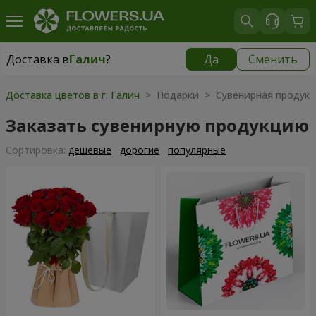
Доставка в
Галич
?
Да
Сменить
Доставка в
Галич
|
бесплатно
Доставка цветов в г. Галич
> Подарки > Сувенирная продук
Заказать сувенирную продукцию
Cортировка:
дешевые
дорогие
популярные