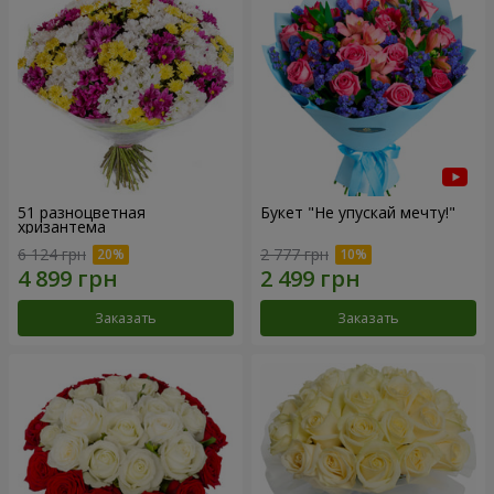
51 разноцветная
Букет "Не упускай мечту!"
хризантема
6 124 грн
2 777 грн
Заказать
Заказать