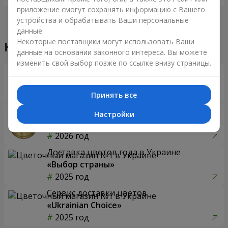
приложение смогут сохранять информацию с Вашего
устройства и обрабатывать Ваши персональные
данные.
Некоторые поставщики могут использовать Ваши
Наши достижения
данные на основании законного интереса. Вы можете
изменить свой выбор позже по ссылке внизу страницы.
Доставка цветов года в Украине
«Выбор страны»
2026 год
Принять все
Лучший цветочный магазин
Настройки
«Ukrainian Business Award»
2026 год
Доставка цветов года в Украине
«Выбор страны»
2025 год
Сервис доставки цветов
«Ukrainian Choice»
2025 год