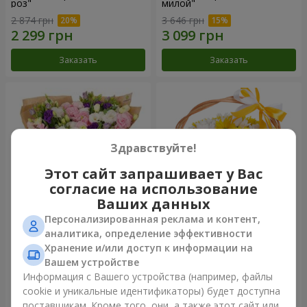
роз"
милой"
2 874 грн
3 646 грн
Заказать
Заказать
Здравствуйте!
Этот сайт запрашивает у Вас
согласие на использование
Ваших данных
Персонализированная реклама и контент,
15 разноцветных эустом
Корзина "Солнышко"
аналитика, определение эффективности
Хранение и/или доступ к информации на
3 199 грн
1 666 грн
Вашем устройстве
Информация с Вашего устройства (например, файлы
cookie и уникальные идентификаторы) будет доступна
Заказать
Заказать
поставщикам. Кроме того, они, а также этот сайт или