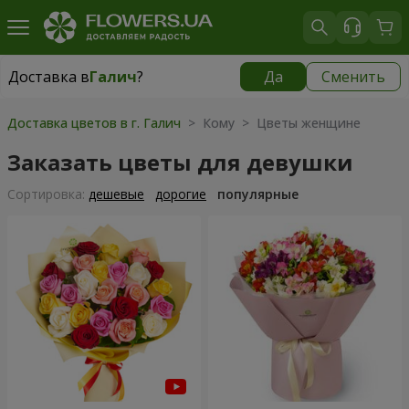
Доставка в
Галич
?
Да
Сменить
Доставка в
Галич
|
бесплатно
Доставка цветов в г. Галич
> Кому > Цветы женщине
Заказать цветы для девушки
Cортировка:
дешевые
дорогие
популярные