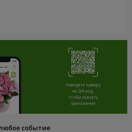
Наведите камеру
на QR-код,
чтобы скачать
приложение
 любое событие