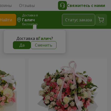
азины
Отзывы
Свяжитесь с нами
Доставка в
Найти
Галич
Cтатус заказа
бесплатно
Доставка в
Галич
?
Да
Сменить