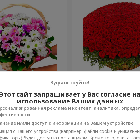
изантем "Яркая поляна"
501 красная роза
Здравствуйте!
Этот сайт запрашивает у Вас согласие н
56 362 грн
Заказать
использование Ваших данных
рсонализированная реклама и контент, аналитика, опреде
фективности
анение и/или доступ к информации на Вашем устройстве
ация с Вашего устройства (например, файлы cookie и уникальн
фикаторы) будет доступна поставщикам. Кроме того, они, а так