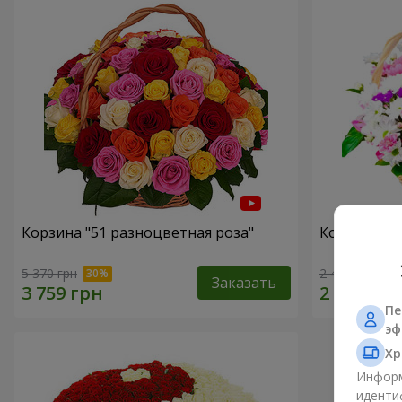
Корзина "51 разноцветная роза"
Корзина хр
5 370 грн
2 469 грн
Заказать
Пе
эф
Хр
Информ
иденти