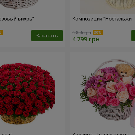
озовый вихрь"
Композиция "Ностальжи"
6 856 грн
Заказать
я роза
Корзина "Ты прекрасна"