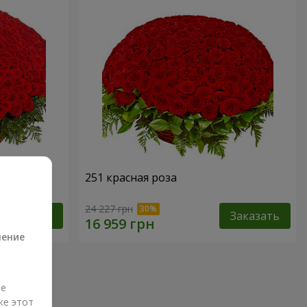
251 красная роза
а
24 227 грн
Заказать
Заказать
ление
ые
же этот