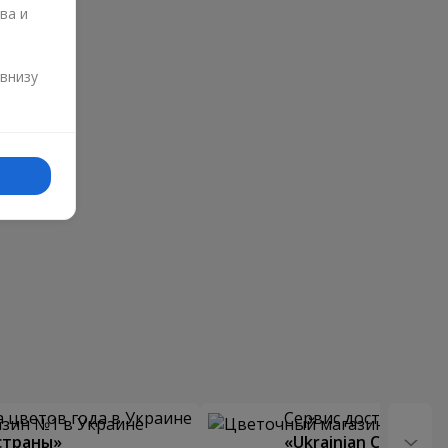
ва и
и
 внизу
 цветов года в Украине
Сервис доставки цв
страны»
«Ukrainian Choice»