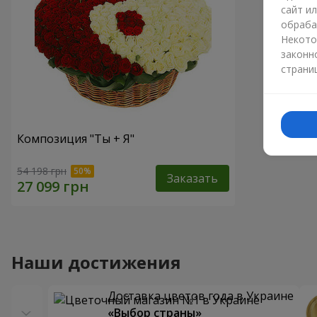
сайт и
обраба
Некото
законн
страни
Композиция "Ты + Я"
54 198 грн
Заказать
Наши достижения
Доставка цветов года в Украине
«Выбор страны»