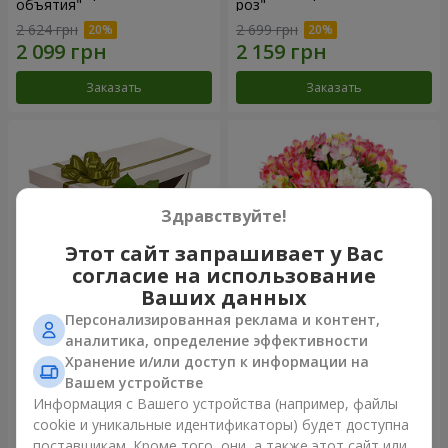
объятия"
роз"
2 624 грн
2 699 грн
Заказать
Заказать
Здравствуйте!
Этот сайт запрашивает у Вас
согласие на использование
Ваших данных
Персонализированная реклама и контент,
Цветы в коробке "15
Букет "Сказка для двоих!"
аналитика, определение эффективности
розовых роз"
Хранение и/или доступ к информации на
2 352 грн
1 399 грн
Вашем устройстве
Информация с Вашего устройства (например, файлы
cookie и уникальные идентификаторы) будет доступна
Заказать
Заказать
поставщикам. Кроме того, они, а также этот сайт или