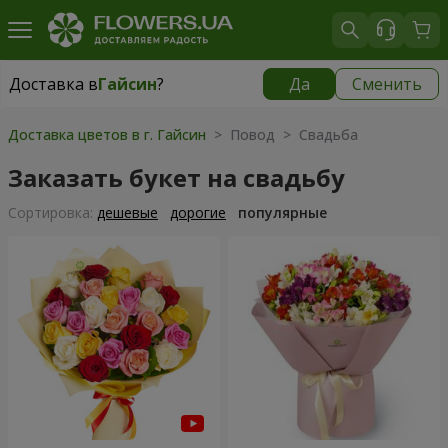
Доставка в
Гайсин
?
Да
Сменить
Доставка в
Гайсин
|
960 грн
Доставка цветов в г. Гайсин
> Повод > Свадьба
Заказать букет на свадьбу
Cортировка:
дешевые
дорогие
популярные