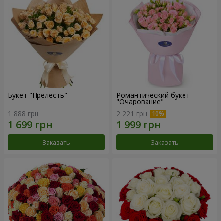
Букет "Прелесть"
Романтический букет
"Очарование"
1 888 грн
2 221 грн
Заказать
Заказать