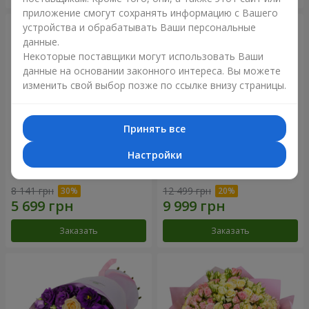
приложение смогут сохранять информацию с Вашего
устройства и обрабатывать Ваши персональные
данные.
Некоторые поставщики могут использовать Ваши
данные на основании законного интереса. Вы можете
изменить свой выбор позже по ссылке внизу страницы.
Принять все
Настройки
Букет "Сила Любви!"
Романтический букет
"Между небом и землей!"
8 141 грн
12 499 грн
Заказать
Заказать