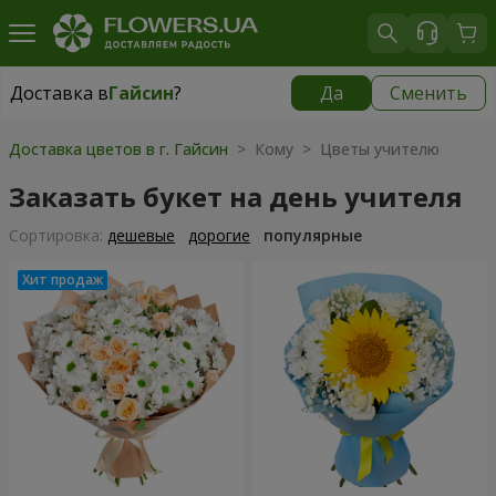
Доставка в
Гайсин
?
Да
Сменить
Доставка в
Гайсин
|
960 грн
Доставка цветов в г. Гайсин
> Кому > Цветы учителю
Заказать букет на день учителя
Cортировка:
дешевые
дорогие
популярные