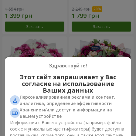
1 554 грн
2 249 грн
Заказать
Заказать
Здравствуйте!
Этот сайт запрашивает у Вас
согласие на использование
Ваших данных
Персонализированная реклама и контент,
Букет "Сердечные струны"
Букет "Все для тебя...!"
аналитика, определение эффективности
Хранение и/или доступ к информации на
2 227 грн
4 949 грн
Вашем устройстве
Информация с Вашего устройства (например, файлы
cookie и уникальные идентификаторы) будет доступна
Заказать
Заказать
поставщикам. Кроме того, они, а также этот сайт или