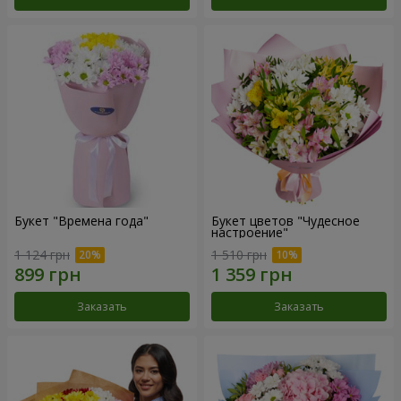
Букет "Времена года"
Букет цветов "Чудесное
настроение"
1 124 грн
1 510 грн
Заказать
Заказать