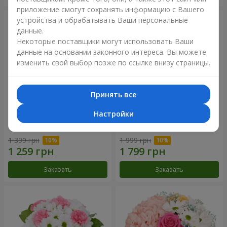
приложение смогут сохранять информацию с Вашего
устройства и обрабатывать Ваши персональные
данные.
Некоторые поставщики могут использовать Ваши
данные на основании законного интереса. Вы можете
изменить свой выбор позже по ссылке внизу страницы.
Принять все
Настройки
Букет "Нежная любовь"
Букет "Сказочная осень"
1 399 грн
1 999 грн
Заказать
Заказать