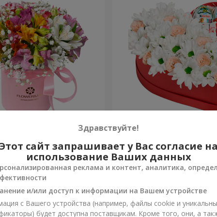
робке "Яркая фантазия"
Цветы в коробке "Улыбнис
Здравствуйте!
Этот сайт запрашивает у Вас согласие н
2 124 грн
Заказать
использование Ваших данных
рсонализированная реклама и контент, аналитика, опреде
фективности
анение и/или доступ к информации на Вашем устройстве
ация с Вашего устройства (например, файлы cookie и уникальн
фикаторы) будет доступна поставщикам. Кроме того, они, а так