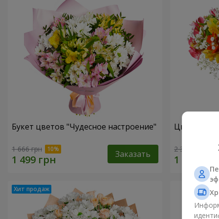
Букет цветов "Чудесное настроение"
Цветы в ко
1 666 грн
2 305 грн
Заказать
Пе
эф
Хр
Информ
иденти