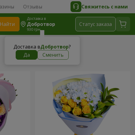
азины
Отзывы
Свяжитесь с нами
Доставка в
Найти
Добротвор
Cтатус заказа
930 грн
Доставка в
Добротвор
?
Да
Сменить