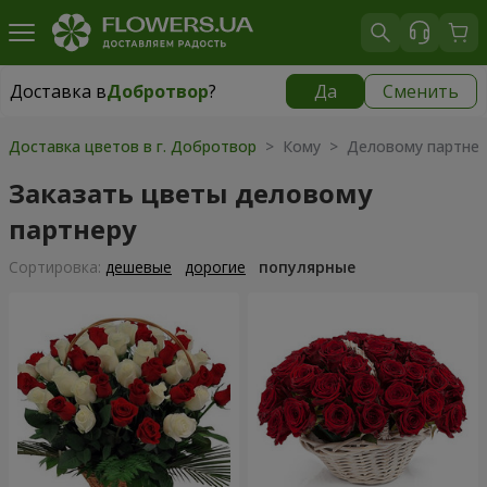
Доставка в
Добротвор
?
Да
Сменить
Доставка в
Добротвор
|
930 грн
Доставка цветов в г. Добротвор
> Кому > Деловому партнер
Заказать цветы деловому
партнеру
Cортировка:
дешевые
дорогие
популярные