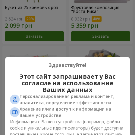
Букет из 25 кремовых роз
Фруктовая композиция
"Коста-Рика"
2 624 грн
8 932 грн
Заказать
Заказать
Здравствуйте!
Этот сайт запрашивает у Вас
согласие на использование
Ваших данных
Персонализированная реклама и контент,
аналитика, определение эффективности
Хранение и/или доступ к информации на
Букет "Крещатик"
Букет "Мы и лето"
Вашем устройстве
Информация с Вашего устройства (например, файлы
3 941 грн
1 554 грн
cookie и уникальные идентификаторы) будет доступна
поставщикам. Кроме того, они, а также этот сайт или