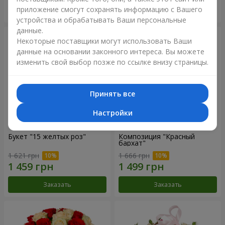
приложение смогут сохранять информацию с Вашего
Заказать
Заказать
устройства и обрабатывать Ваши персональные
данные.
Некоторые поставщики могут использовать Ваши
данные на основании законного интереса. Вы можете
изменить свой выбор позже по ссылке внизу страницы.
Принять все
Настройки
Букет "15 желтых роз"
Композиция "Красный
бархат"
1 621 грн
1 666 грн
Заказать
Заказать