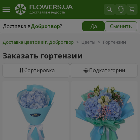
Доставка в
Добротвор
?
Да
Сменить
Доставка в
Добротвор
|
930 грн
Доставка цветов в г. Добротвор
> Цветы > Гортензии
Заказать гортензии
Cортировка
Подкатегории