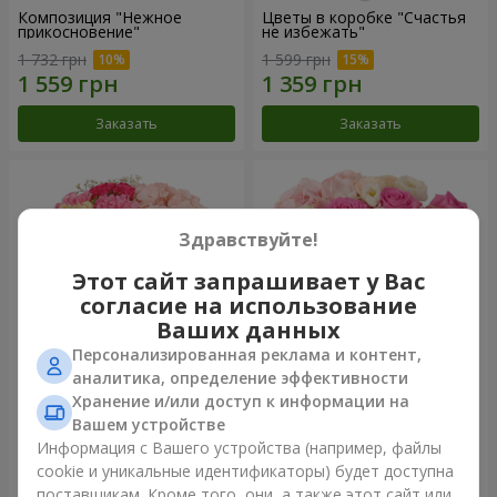
Композиция "Нежное
Цветы в коробке "Счастья
прикосновение"
не избежать"
1 732 грн
1 599 грн
Заказать
Заказать
Здравствуйте!
Этот сайт запрашивает у Вас
согласие на использование
Ваших данных
Персонализированная реклама и контент,
аналитика, определение эффективности
Хранение и/или доступ к информации на
Цветы в коробке "Соломия"
Композиция "Barbie"
Вашем устройстве
2 066 грн
2 479 грн
Информация с Вашего устройства (например, файлы
cookie и уникальные идентификаторы) будет доступна
поставщикам. Кроме того, они, а также этот сайт или