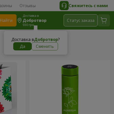
азины
Отзывы
Свяжитесь с нами
Доставка в
Найти
Добротвор
Cтатус заказа
930 грн
Доставка в
Добротвор
?
Да
Сменить