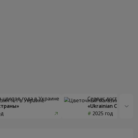
 цветов года в Украине
Сервис доставки цв
страны»
«Ukrainian Choice»
од
2025 год