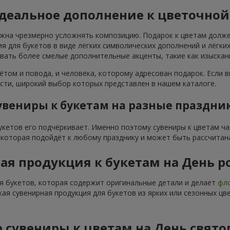
идеальное дополнение к цветочно
лжна чрезмерно усложнять композицию. Подарок к цветам долже
я для букетов в виде лёгких символических дополнений и лёгк
овать более смелые дополнительные акценты, такие как изыска
ётом и повода, и человека, которому адресован подарок. Если в
ти, широкий выбор которых представлен в нашем каталоге.
увениры к букетам на разные праздни
букетов его подчёркивает. Именно поэтому сувениры к цветам ч
, которая подойдёт к любому празднику и может быть рассчитан
ая продукция к букетам на День 
я букетов, которая содержит оригинальные детали и делает
фло
кая сувенирная продукция для букетов из ярких или сезонных ц
 сувениры к цветам на День свято