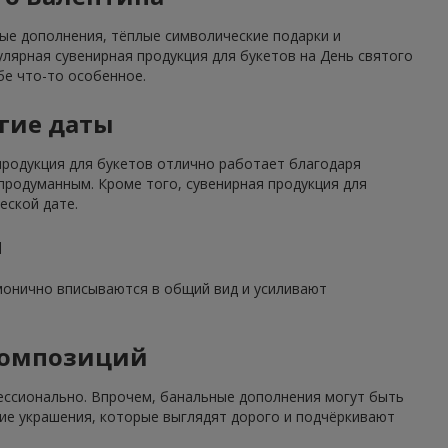
ные дополнения, тёплые символические подарки и
улярная сувенирная продукция для букетов на День святого
бе что-то особенное.
угие даты
 продукция для букетов отлично работает благодаря
родуманным. Кроме того, сувенирная продукция для
еской дате.
м
рмонично вписываются в общий вид и усиливают
композиций
ессионально. Впрочем, банальные дополнения могут быть
ие украшения, которые выглядят дорого и подчёркивают