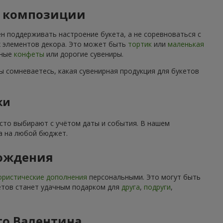
й композиции
н поддерживать настроение букета, а не соревноваться с
их элементов декора. Это может быть
тортик
или
маленькая
нные
конфеты
или дорогие сувениры.
ы сомневаетесь, какая сувенирная продукция для букетов
ки
асто выбирают с учётом даты и события. В нашем
а на любой бюджет.
рождения
ристические дополнения
персональными. Это могут быть
ветов станет удачным подарком для
друга
,
подруги
,
го Валентина