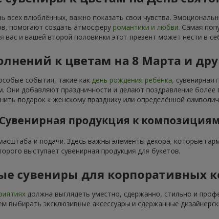
нь всех влюблённых, важно показать свои чувства. Эмоциональ
тов, помогают создать атмосферу
романтики и любви
. Самая поп
я вас и вашей второй половинки этот презент может нести в се
лнений к цветам на 8 Марта и др
особые события, такие как
день рождения ребёнка
, сувенирная
 Они добавляют праздничности и делают поздравление более п
ить подарок к женскому празднику или определённой символич
Сувенирная продукция к композиция
 масштаба и подачи. Здесь важны элементы декора, которые га
торого выступает сувенирная продукция для букетов.
ые сувениры для корпоративных 
риятиях
должна выглядеть уместно, сдержанно, стильно и проф
м выбирать эксклюзивные аксессуары и сдержанные дизайнерск