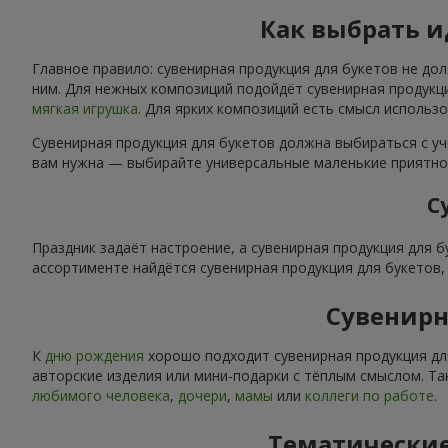
Как выбрать 
Главное правило: сувенирная продукция для букетов не до
ним. Для нежных композиций подойдёт сувенирная продукци
мягкая игрушка
. Для ярких композиций есть смысл использ
Сувенирная продукция для букетов должна выбираться с уч
вам нужна — выбирайте универсальные маленькие приятнос
С
Праздник задаёт настроение, а сувенирная продукция для 
ассортименте найдётся сувенирная продукция для букетов
Сувенирн
К
дню рождения
хорошо подходит сувенирная продукция дл
авторские изделия или мини-подарки с тёплым смыслом. Та
любимого человека
,
дочери
,
мамы
или
коллеги по работе
.
Тематические