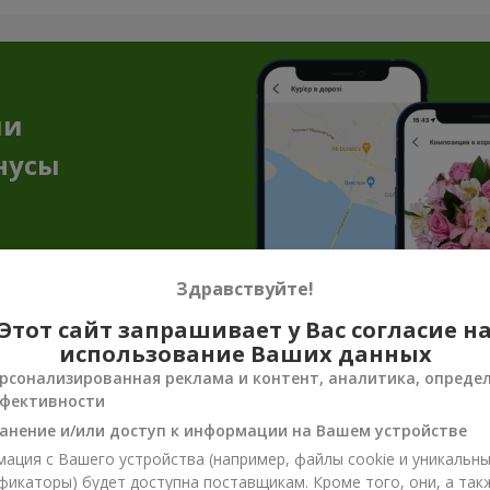
ии
нусы
Здравствуйте!
Этот сайт запрашивает у Вас согласие н
использование Ваших данных
енирная продукция к цветочным пода
рсонализированная реклама и контент, аналитика, опреде
фективности
достаточно, чтобы передать всё настроение, заботу или нежнос
анение и/или доступ к информации на Вашем устройстве
ют эмоцию и делают подарок завершённым. Сувенирная продукция
ация с Вашего устройства (например, файлы cookie и уникальн
фикаторы) будет доступна поставщикам. Кроме того, они, а так