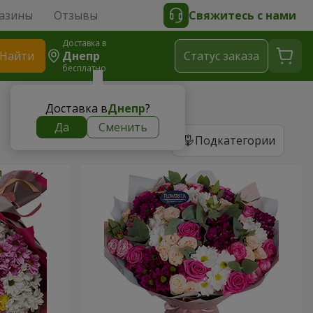
азины
Отзывы
Свяжитесь с нами
Доставка в
Найти
Днепр
Cтатус заказа
бесплатно
Доставка в
Днепр
?
Да
Сменить
Подкатегории