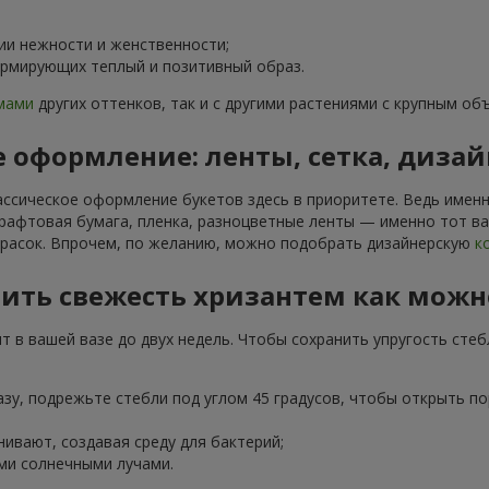
ии нежности и женственности;
ормирующих теплый и позитивный образ.
мами
других оттенков, так и с другими растениями с крупным о
 оформление: ленты, сетка, дизай
ассическое оформление букетов здесь в приоритете. Ведь имен
Крафтовая бумага, пленка, разноцветные ленты — именно тот 
красок. Впрочем, по желанию, можно подобрать дизайнерскую
к
нить свежесть хризантем как мож
 в вашей вазе до двух недель. Чтобы сохранить упругость сте
азу, подрежьте стебли под углом 45 градусов, чтобы открыть п
нивают, создавая среду для бактерий;
ми солнечными лучами.