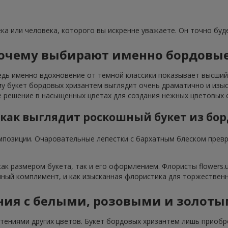
ка или человека, которого вы искренне уважаете. Он точно буде
почему выбирают именно бордовые 
едь именно вдохновение от темной классики показывает высший
у букет бордовых хризантем выглядит очень драматично и изыс
е решение в насыщенных цветах для создания нежных цветовых 
: как выглядит роскошный букет из бо
мпозиции. Очаровательные лепестки с бархатным блеском прев
ак размером букета, так и его оформлением. Флористы flowers.
чный комплимент, и как изысканная флористика для торжествен
ния с белыми, розовыми и золот
тениями других цветов. Букет бордовых хризантем лишь приобр