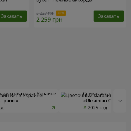
3 227 грн
Заказать
Заказать
 цветов года в Украине
Сервис доставки цв
страны»
«Ukrainian Choice»
од
2025 год