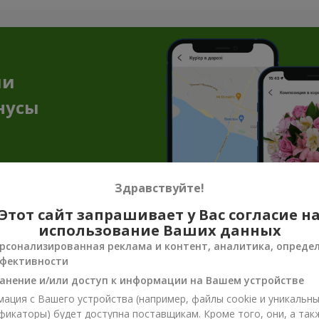
ии
нусы
Здравствуйте!
Этот сайт запрашивает у Вас согласие н
использование Ваших данных
ризантем в г. Днепр — изысканность, г
рсонализированная реклама и контент, аналитика, опреде
фективности
ы, соединенные в невероятной цветочной композиции. Насыщен
анение и/или доступ к информации на Вашем устройстве
кет для взрослой эстетики, который точно понравится зрелым
ация с Вашего устройства (например, файлы cookie и уникальн
тенка: что символизирует бордовая х
фикаторы) будет доступна поставщикам. Кроме того, они, а так