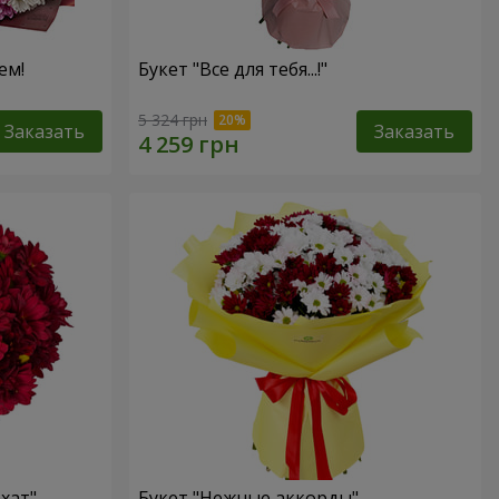
ем!
Букет "Все для тебя...!"
5 324 грн
Заказать
Заказать
хат"
Букет "Нежные аккорды"