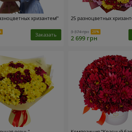
разноцветных хризантем!"
25 разноцветных хризант
3 374 грн
Заказать
зочная осень"
Композиция "Красный бар