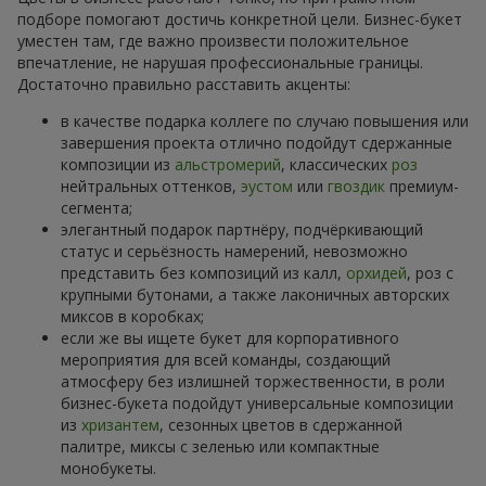
подборе помогают достичь конкретной цели. Бизнес-букет
уместен там, где важно произвести положительное
впечатление, не нарушая профессиональные границы.
Достаточно правильно расставить акценты:
в качестве подарка коллеге по случаю повышения или
завершения проекта отлично подойдут сдержанные
композиции из
альстромерий
, классических
роз
нейтральных оттенков,
эустом
или
гвоздик
премиум-
сегмента;
элегантный подарок партнёру, подчёркивающий
статус и серьёзность намерений, невозможно
представить без композиций из калл,
орхидей
, роз с
крупными бутонами, а также лаконичных авторских
миксов в коробках;
если же вы ищете букет для корпоративного
мероприятия для всей команды, создающий
атмосферу без излишней торжественности, в роли
бизнес-букета подойдут универсальные композиции
из
хризантем
, сезонных цветов в сдержанной
палитре, миксы с зеленью или компактные
монобукеты.