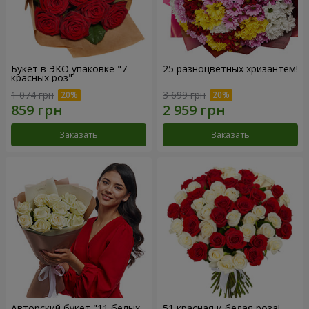
Букет в ЭКО упаковке "7
25 разноцветных хризантем!
красных роз"
1 074 грн
3 699 грн
Заказать
Заказать
Авторский букет "11 белых
51 красная и белая роза!