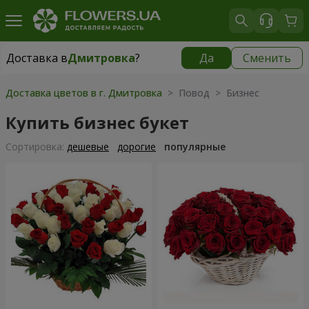
Доставка в
Дмитровка
?
Да
Сменить
Доставка в
Дмитровка
|
бесплатно
Доставка цветов в г. Дмитровка
> Повод > Бизнес
Купить бизнес букет
Cортировка:
дешевые
дорогие
популярные