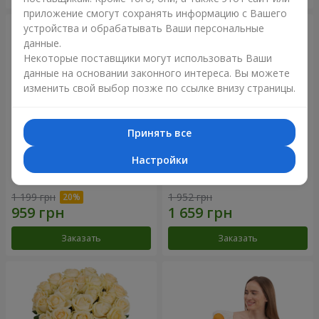
приложение смогут сохранять информацию с Вашего
устройства и обрабатывать Ваши персональные
данные.
Некоторые поставщики могут использовать Ваши
данные на основании законного интереса. Вы можете
изменить свой выбор позже по ссылке внизу страницы.
Принять все
Настройки
Букет "Времена года"
Букет из 21 кремовой розы
1 199 грн
1 952 грн
Заказать
Заказать