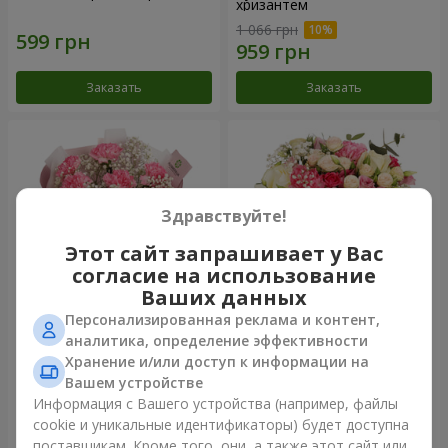
хризантем
1 066 грн
Заказать
Заказать
Здравствуйте!
Этот сайт запрашивает у Вас
согласие на использование
Ваших данных
Персонализированная реклама и контент,
Букет "Королева
Цветы в коробке
аналитика, определение эффективности
Карибского моря"
"Помпадур"
Хранение и/или доступ к информации на
1 374 грн
2 124 грн
Вашем устройстве
Информация с Вашего устройства (например, файлы
cookie и уникальные идентификаторы) будет доступна
Заказать
Заказать
поставщикам. Кроме того, они, а также этот сайт или