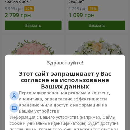
красных роз!"
сердце"
3 999 грн
1 293 грн
Заказать
Заказать
Здравствуйте!
Этот сайт запрашивает у Вас
согласие на использование
Ваших данных
Персонализированная реклама и контент,
Цветы в коробке "Розовый
Цветы в коробке "Белый
аналитика, определение эффективности
опал"
шелк"
Хранение и/или доступ к информации на
1 427 грн
1 646 грн
Вашем устройстве
Информация с Вашего устройства (например, файлы
cookie и уникальные идентификаторы) будет доступна
Заказать
Заказать
поставщикам. Кроме того, они, а также этот сайт или