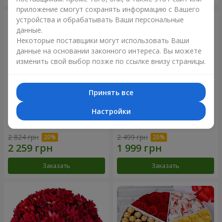
приложение смогут сохранять информацию с Вашего
устройства и обрабатывать Ваши персональные
данные.
Некоторые поставщики могут использовать Ваши
данные на основании законного интереса. Вы можете
изменить свой выбор позже по ссылке внизу страницы.
Принять все
Настройки
Композиция "Мулен Руж"
Цветы в коробке "19 белых
роз"
2 824 грн
2 499 грн
Заказать
Заказать