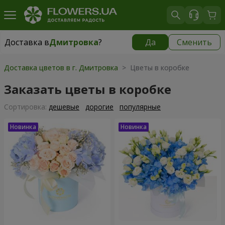
Доставка в
Дмитровка
?
Да
Сменить
Доставка в
Дмитровка
|
бесплатно
Доставка цветов в г. Дмитровка
> Цветы в коробке
Заказать цветы в коробке
Cортировка:
дешевые
дорогие
популярные