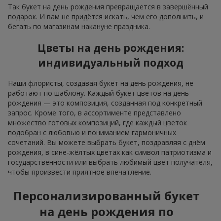
флористике дней рождения
Флористика постоянно развивается, поэтому актуальный
букет на день рождения с каждым годом приобретает
новый облик. Сейчас в тренде натуральность и
минимализм. Кроме того, формируя букет на день
рождения, всё чаще обращают внимание на сезонность:
весенние цветы с днём рождения ассоциируются с
весенней свежестью, лёгкостью и обновлением; в
таких композициях идеально играют
пионы
,
тюльпаны
необычных сортов и гиацинты; для подарка
с днём рождения весенние цветы упаковываются в
минималистичный крафт или просто перевязываются
лентой;
летом на первый план как букет на день рождения
выходят популярные пышные, сочные композиции из
подсолнухов
, декоративных
ромашек
и других
сезонных цветов
; в оформлении актуальна
асимметрия в оригинальной упаковке из мешковины
или цветы на день рождения в корзине;