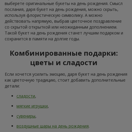
самое значимое событие, когда хочется почувствовать
внимание, тепло и настоящие эмоции. И, конечно, получить
лучший букет на день рождения. Цветы в день рождения
остаются самым популярным подарком уже много лет. Без
них невозможно представить настоящее личное
торжество. Букет на день рождения работает как символ
внимания, нежный комплимент или просто красивое
дополнение к подарку.
Когда вы выбираете букет на день рождения, вы дарите не
только нежные лепестки, которые захватывают взгляд и
наполняют воздух невероятным ароматом, но и радостный
момент, который запоминается надолго. На сервисе
доставки
Flowers.ua
легко купить цветы на день рождения,
подобрав композицию, которая соответствует характеру
именинника, формату события и даже настроению. В
ассортименте представлены разнообразные цветы ярких
оттенков, способные превратить обычный букет на день
рождения в ароматный подарок, который подчеркнёт
торжественный момент.
Сезонные тренды во