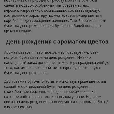
Наши достижения
Доставка цветов года в Украине
«Выбор страны»
2026 год
Лучший цветочный магазин
«Ukrainian Business Award»
2026 год
Доставка цветов года в Украине
«Выбор страны»
2025 год
Сервис доставки цветов
«Ukrainian Choice»
2025 год