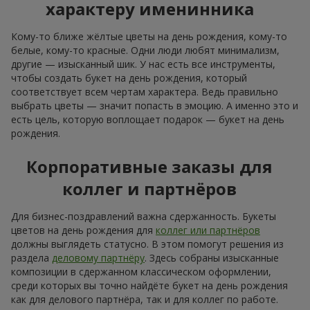
в качестве подарка с днём рождения осенние цветы
должны выглядеть тепло и аккуратно; здесь подойдёт
букет на день рождения женщине из
хризантем
, калл
и, конечно,
роз
; декоративные акценты добавят
изысканности и завершённости праздничной
композиции;
зимой актуальна сдержанная изысканная флористика,
поздравить с днём рождения белыми цветами —
отличная идея; белые
розы
,
эустомы
, амариллис
подчеркнут холодное зимнее настроение; а
добавление хвойных веточек и эвкалипта в букет на
день рождения завершит образ.
Сезонные цветы, добавленные в букет на день рождения,
подчёркивают природную красоту момента. А чтобы
сделать подарок особенным, мы создаём из них
персонализированную композицию, соответствующую
настроению и характеру получателя, например цветы в
коробке на день рождения женщине. Такой оригинальный
букет на день рождения или букет на юбилей попадает
прямо в сердце.