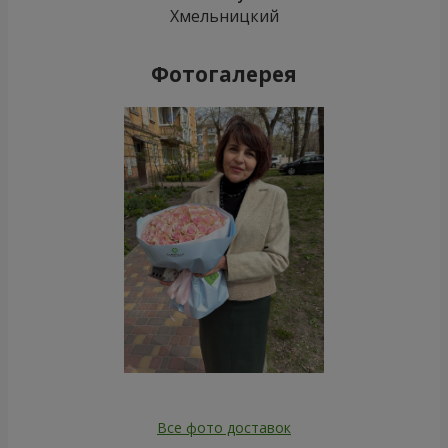
19 алых роз
51 разноцветная роза
2 374 грн
5 537 грн
Заказать
Заказать
1000 роз!
Букет «Ты – моя Вселенная»