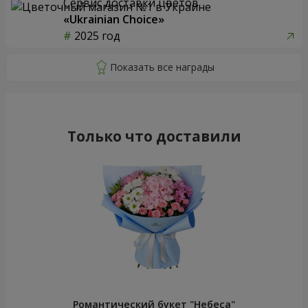
51 белая роза
Микс "Планета роз" из 51
кустовой розы
4 768 грн
9 011 грн
Заказать
Заказать