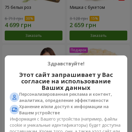
75 белых роз
Мишка с букетом
6 713 грн
3 128 грн
Заказать
Заказать
Здравствуйте!
Этот сайт запрашивает у Вас
согласие на использование
Ваших данных
Персонализированная реклама и контент,
аналитика, определение эффективности
Хранение и/или доступ к информации на
151 красная роза
Букет "Очей очарованье"
Вашем устройстве
Информация с Вашего устройства (например, файлы
16 180 грн
3 749 грн
cookie и уникальные идентификаторы) будет доступна
поставщикам. Кроме того, они, а также этот сайт или