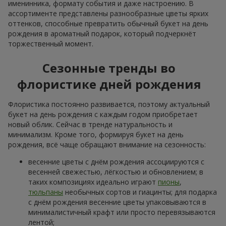
Корзина альстромерий
5 красных роз
"Акварель"
3 175 грн
1 128 грн
Заказать
Заказать
101 красная и белая роза
101 разноцветная роза
6 332 грн
9 691 грн