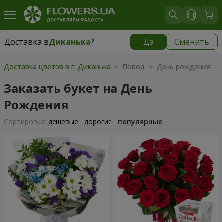
Доставка в
Диканька
?
Да
Сменить
Доставка в
Диканька
|
бесплатно
Доставка цветов в г. Диканька
> Повод > День рождения
Заказать букет на День
Рождения
Cортировка:
дешевые
дорогие
популярные