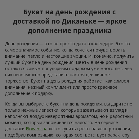
Удиви любимую!
11 красных роз
8 713 грн
1 293 грн
Заказать
Заказать