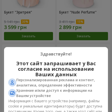
Букет "Эритрея"
Букет "Nude Perfume"
5 141 грн
3 411 грн
Заказать
Заказать
Здравствуйте!
Этот сайт запрашивает у Вас
согласие на использование
Ваших данных
Персонализированная реклама и контент,
аналитика, определение эффективности
Хранение и/или доступ к информации на
Вашем устройстве
Букет "Розовая нежность"
Композиция "Ностальжи"
Информация с Вашего устройства (например, файлы
cookie и уникальные идентификаторы) будет доступна
5 370 грн
8 427 грн
поставщикам. Кроме того, они, а также этот сайт или