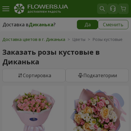
Доставка в
Диканька
?
Да
Сменить
Доставка в
Диканька
|
бесплатно
Доставка цветов в г. Диканька
> Цветы > Розы кустовые
Заказать розы кустовые в
Диканька
Cортировка
Подкатегории