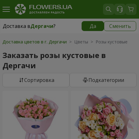
Доставка в
Дергачи
?
Да
Сменить
Доставка в
Дергачи
|
бесплатно
Доставка цветов в г. Дергачи
> Цветы > Розы кустовые
Заказать розы кустовые в
Дергачи
Cортировка
Подкатегории