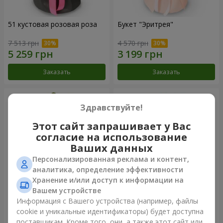
51 кустовая розовая роза
Букет "Эритрея"
7 513 грн
4 570 грн
Заказать
Заказать
Здравствуйте!
Этот сайт запрашивает у Вас
согласие на использование
Ваших данных
Персонализированная реклама и контент,
аналитика, определение эффективности
Хранение и/или доступ к информации на
Вашем устройстве
Букет "Nude Perfume"
Букет "Розовая нежность"
Информация с Вашего устройства (например, файлы
cookie и уникальные идентификаторы) будет доступна
2 822 грн
4 227 грн
поставщикам. Кроме того, они, а также этот сайт или