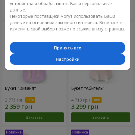
устройства и обрабатывать Ваши персональные
данные.
Заказать
Заказать
Некоторые поставщики могут использовать Ваши
данные на основании законного интереса. Вы можете
изменить свой выбор позже по ссылке внизу страницы.
Принять все
Настройки
Букет "Эквайя"
Букет "Абигель"
2 775 грн
4 713 грн
Заказать
Заказать