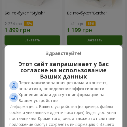
Бенто-букет "Stylish"
Бенто-букет"Bertha"
2 234 грн
1 411 грн
Заказать
Заказать
Здравствуйте!
Этот сайт запрашивает у Вас
согласие на использование
Ваших данных
Персонализированная реклама и контент,
аналитика, определение эффективности
Хранение и/или доступ к информации на
Вашем устройстве
Информация с Вашего устройства (например, файлы
Букет "Kamaliya"
Букет "Moon Dance"
cookie и уникальные идентификаторы) будет доступна
поставщикам. Кроме того, они, а также этот сайт или
3 465 грн
2 570 грн
приложение смогут сохранять информацию с Вашего