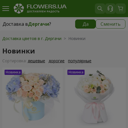
Доставка в
Дергачи
?
Да
Сменить
Доставка в
Дергачи
|
бесплатно
Доставка цветов в г. Дергачи
> Новинки
Новинки
Cортировка:
дешевые
дорогие
популярные