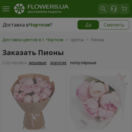
Доставка в
Чортков
?
Да
Сменить
Доставка в
Чортков
|
1320 грн
Доставка цветов в г. Чортков
> Цветы > Пионы
Заказать Пионы
Cортировка:
дешевые
дорогие
популярные