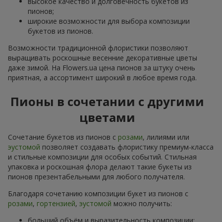
высокое качество и долговечность букетов из
пионов;
широкие возможности для выбора композиции
букетов из пионов.
Возможности традиционной флористики позволяют
выращивать роскошные весенние декоративные цветы
даже зимой. На Flowers.ua цена пионов за штуку очень
приятная, а ассортимент широкий в любое время года.
Пионы в сочетании с другими
цветами
Сочетание букетов из пионов с
розами
, лилиями или
эустомой
позволяет создавать флористику премиум-класса
и стильные композиции для особых событий. Стильная
упаковка и роскошная флора делают такие букеты из
пионов презентабельными для любого получателя.
Благодаря сочетанию композиции букет из пионов с
розами
,
гортензией
,
эустомой
можно получить:
больший объём и выразительность композиции;