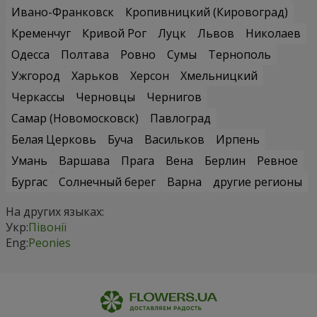
Ивано-Франковск
Кропивницкий (Кировоград)
Кременчуг
Кривой Рог
Луцк
Львов
Николаев
Одесса
Полтава
Ровно
Сумы
Тернополь
Ужгород
Харьков
Херсон
Хмельницкий
Черкассы
Черновцы
Чернигов
Самар (Новомосковск)
Павлоград
Белая Церковь
Буча
Васильков
Ирпень
Умань
Варшава
Прага
Вена
Берлин
Ревное
Бургас
Солнечный берег
Варна
другие регионы
На других языках:
Укр:
Півонії
Eng:
Peonies