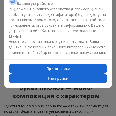
букет из пионов, то разные оттенки подходят для разных
Вашем устройстве
событий:
Информация с Вашего устройства (например, файлы
cookie и уникальные идентификаторы) будет доступна
мягкие розовые оттенки — идеально подойдут, как
цветы на день рождения;
поставщикам. Кроме того, они, а также этот сайт или
коралловые — романтический презент и цветы для
приложение смогут сохранять информацию с Вашего
вдохновения любимой женщине;
устройства и обрабатывать Ваши персональные
белые пионы — универсальное решение как для
данные.
личного выразительного подарка, так и для изящного
Некоторые поставщики могут использовать Ваши
варианта для корпоративных событий.
данные на основании законного интереса. Вы можете
изменить свой выбор позже по ссылке внизу страницы.
Выбирайте оригинальные дизайнерские букеты пионов или
классический элегантный букет из пионов. В нашем
цветочном салоне вы можете найти разнообразие живых
Принять все
цветов с доставкой, чтобы ваш подарок с изысканным
ароматом оказался незабываемым.
Настройки
Букет пионов — моно-
композиция с характером
Букеты пионов в моно-варианте — отличный вариант для
подарка. Ведь эти цветы уникальны и относятся к