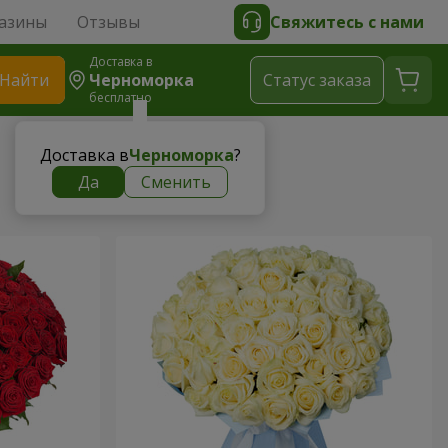
азины
Отзывы
Свяжитесь с нами
Доставка в
Найти
Черноморка
Cтатус заказа
бесплатно
Доставка в
Черноморка
?
Да
Сменить