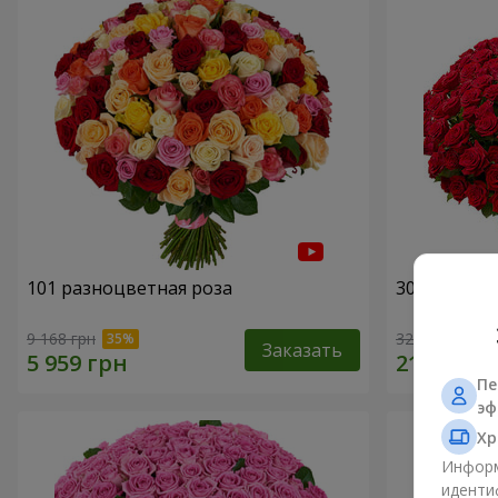
101 разноцветная роза
301 красна
9 168 грн
32 460 грн
Заказать
Пе
эф
Хр
Информ
иденти