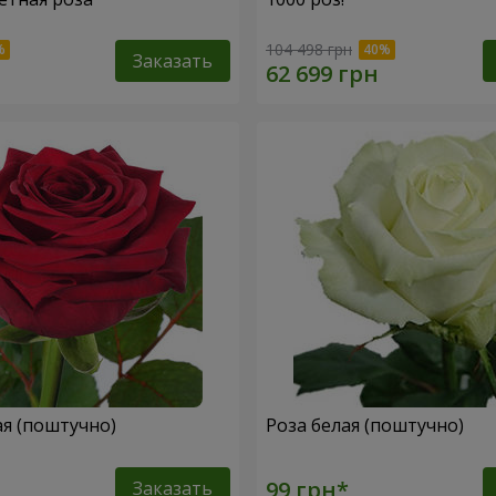
104 498 грн
Заказать
ая (поштучно)
Роза белая (поштучно)
Заказать