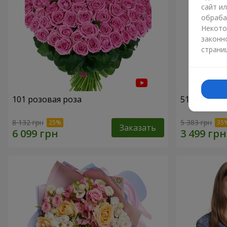
сайт и
обраба
Некото
законн
страни
101 розовая роза
51 розовая
8 132 грн
5 383 грн
Заказать