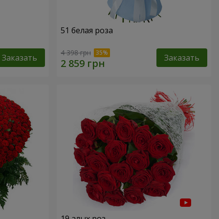
51 белая роза
4 398 грн
Заказать
Заказать
19 алых роз