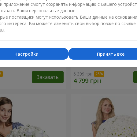
ли приложение смогут сохранять информацию с Вашего устройст
тывать Ваши персональные данные.
рые поставщики могут использовать Ваши данные на основани
ого интереса. Вы можете изменить свой выбор позже по ссылке
цы.
Настройки
Принять все
 роза
Корзина "С наилучшими
пожеланиями!"
6 399 грн
Заказать