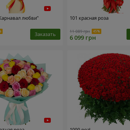
"Карнавал любви"
101 красная роза
11 089 грн
Заказать
етная роза
1000 роз!