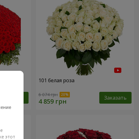
101 белая роза
а
6 074 грн
Заказать
Заказать
ление
ые
же этот