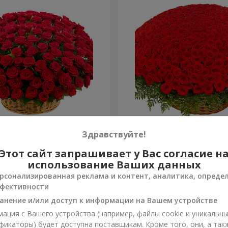
я роза
501 красная роза
Здравствуйте!
Этот сайт запрашивает у Вас согласие н
64 907 грн
Заказать
использование Ваших данных
рсонализированная реклама и контент, аналитика, опреде
фективности
анение и/или доступ к информации на Вашем устройстве
ация с Вашего устройства (например, файлы cookie и уникальн
фикаторы) будет доступна поставщикам. Кроме того, они, а так