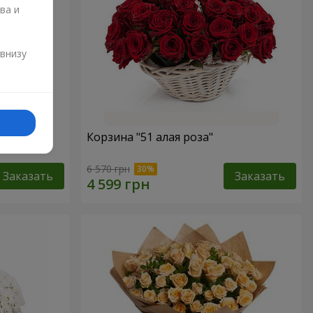
ва и
и
 внизу
Корзина "51 алая роза"
6 570 грн
Заказать
Заказать