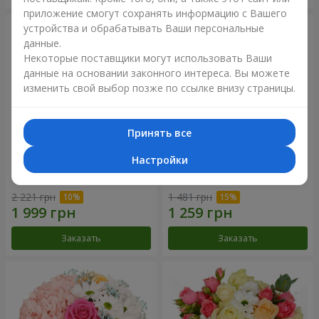
приложение смогут сохранять информацию с Вашего
устройства и обрабатывать Ваши персональные
данные.
Некоторые поставщики могут использовать Ваши
данные на основании законного интереса. Вы можете
изменить свой выбор позже по ссылке внизу страницы.
Принять все
Настройки
Букет "Сказочная осень"
Композиция "Летнее
облако"
2 221 грн
1 481 грн
Заказать
Заказать