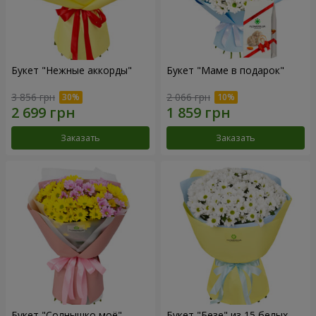
Букет "Нежные аккорды"
Букет "Маме в подарок"
3 856 грн
2 066 грн
Заказать
Заказать
Букет "Солнышко моё"
Букет "Безе" из 15 белых