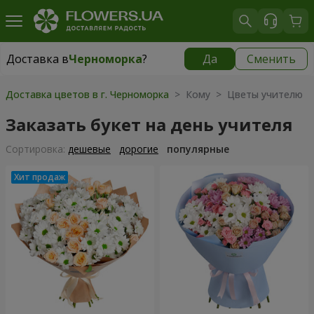
Доставка в
Черноморка
?
Да
Сменить
Доставка в
Черноморка
|
бесплатно
Доставка цветов в г. Черноморка
> Кому > Цветы учителю
Заказать букет на день учителя
Cортировка:
дешевые
дорогие
популярные