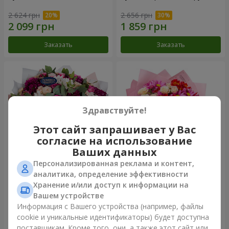
2 624 грн
2 656 грн
Заказать
Заказать
Здравствуйте!
Этот сайт запрашивает у Вас
согласие на использование
Ваших данных
Персонализированная реклама и контент,
Букет "Все для тебя...!"
Букет "Нежная любовь"
аналитика, определение эффективности
Хранение и/или доступ к информации на
6 199 грн
1 554 грн
Вашем устройстве
Информация с Вашего устройства (например, файлы
cookie и уникальные идентификаторы) будет доступна
Заказать
Заказать
поставщикам. Кроме того, они, а также этот сайт или