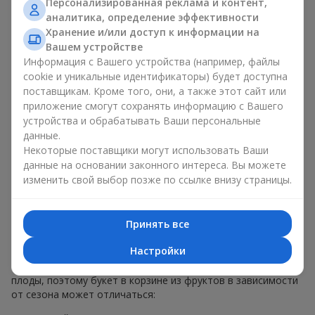
Персонализированная реклама и контент,
меньше, чем наполнение. Именно праздничное оформление
аналитика, определение эффективности
превращает обычный букет в корзине из фруктов в
Хранение и/или доступ к информации на
гастрономический подарок. В компании
Flowers.ua
мы
Вашем устройстве
всегда учитываем пожелания клиента при создании декора.
Информация с Вашего устройства (например, файлы
При формировании композиции используются натуральные
cookie и уникальные идентификаторы) будет доступна
материалы, продуманная упаковка вкуса и, конечно,
поставщикам. Кроме того, они, а также этот сайт или
декоративные элементы, соответствующие событию.
приложение смогут сохранять информацию с Вашего
По желанию клиента корзина с фруктами может быть
устройства и обрабатывать Ваши персональные
оформлена в прозрачной пленке или стильной коробке —
данные.
всегда с праздничной подачей, которая выглядит аккуратно
Некоторые поставщики могут использовать Ваши
и презентабельно.
данные на основании законного интереса. Вы можете
изменить свой выбор позже по ссылке внизу страницы.
Тематические фруктовые
композиции для праздников
Принять все
и сезонов
Настройки
Каждое время года имеет свой характер и свои сезонные
плоды, поэтому букет в корзине из фруктов в зависимости
от сезона может отличаться: