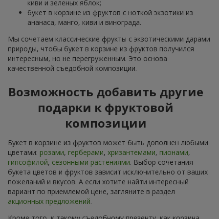
киви и зеленых яблок;
букет в корзине из фруктов с ноткой экзотики из
ананаса, манго, киви и винограда.
Мы сочетаем классические фрукты с экзотическими дарами
природы, чтобы букет в корзине из фруктов получился
интересным, но не перегруженным. Это основа
качественной съедобной композиции.
Возможность добавить другие
подарки к фруктовой
композиции
Букет в корзине из фруктов может быть дополнен любыми
цветами:
розами
,
герберами
,
хризантемами
,
пионами
,
гипсофилой
,
сезонными растениями
. Выбор сочетания
букета цветов и фруктов зависит исключительно от ваших
пожеланий и вкусов. А если хотите найти интересный
вариант по приемлемой цене, загляните в раздел
акционных предложений
.
Кроме того, к такому съедобному презенту, как корзина