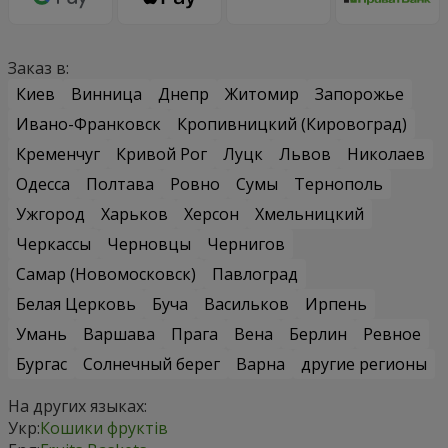
Заказ в:
Киев
Винница
Днепр
Житомир
Запорожье
Ивано-Франковск
Кропивницкий (Кировоград)
Кременчуг
Кривой Рог
Луцк
Львов
Николаев
Одесса
Полтава
Ровно
Сумы
Тернополь
Ужгород
Харьков
Херсон
Хмельницкий
Черкассы
Черновцы
Чернигов
Самар (Новомосковск)
Павлоград
Белая Церковь
Буча
Васильков
Ирпень
Умань
Варшава
Прага
Вена
Берлин
Ревное
Бургас
Солнечный берег
Варна
другие регионы
На других языках:
Укр:
Кошики фруктів