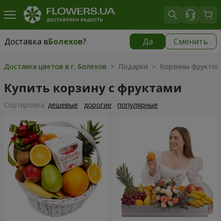
Доставка в
Болехов
?
Да
Сменить
Доставка в
Болехов
|
755 грн
Доставка цветов в г. Болехов
> Подарки > Корзины фруктов
Купить корзину с фруктами
Cортировка:
дешевые
дорогие
популярные