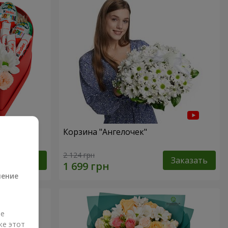
ь!"
Корзина "Ангелочек"
а
2 124 грн
Заказать
Заказать
ление
ые
же этот