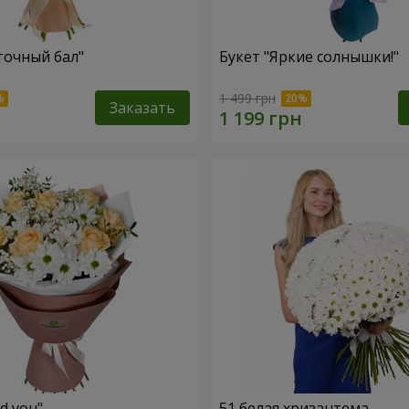
точный бал"
Букет "Яркие солнышки!"
1 499 грн
Заказать
ed you"
51 белая хризантема