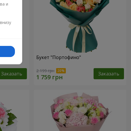
ва и
и
 внизу
хризантем
Букет "Портофино"
2 199 грн
Заказать
Заказать