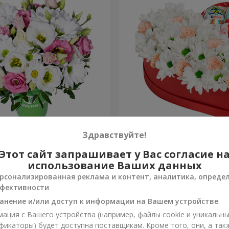
 "Лучики в глазах"
Цветы в коробке "Улыбнис
Здравствуйте!
Этот сайт запрашивает у Вас согласие н
2 249 грн
Заказать
использование Ваших данных
рсонализированная реклама и контент, аналитика, опреде
фективности
анение и/или доступ к информации на Вашем устройстве
ация с Вашего устройства (например, файлы cookie и уникальн
фикаторы) будет доступна поставщикам. Кроме того, они, а так