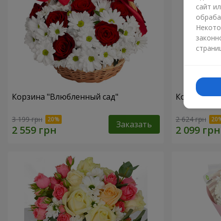
сайт и
обраба
Некото
законн
страни
Корзина "Влюбленный сад"
Композиция
3 199 грн
2 624 грн
Заказать