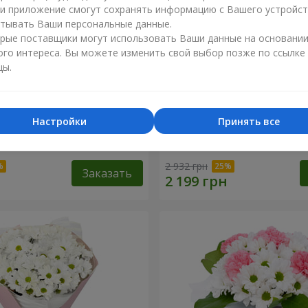
ли приложение смогут сохранять информацию с Вашего устройст
тывать Ваши персональные данные.
рые поставщики могут использовать Ваши данные на основани
ого интереса. Вы можете изменить свой выбор позже по ссылке
цы.
Настройки
Принять все
 "Charlotte"
Букет "Безе" из 15 белых 
2 932 грн
Заказать