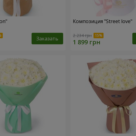
fon"
Композиция "Street love"
2 234 грн
Заказать