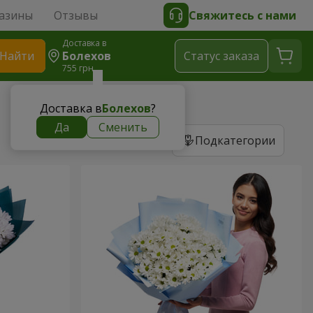
азины
Отзывы
Свяжитесь с нами
Доставка в
Найти
Болехов
Cтатус заказа
755 грн
Доставка в
Болехов
?
Да
Сменить
Подкатегории