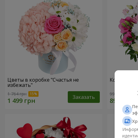
Цветы в коробке "Счастья не
Композиция
избежать"
1 764 грн
999 грн
Заказать
Пе
эф
Хр
Информ
иденти