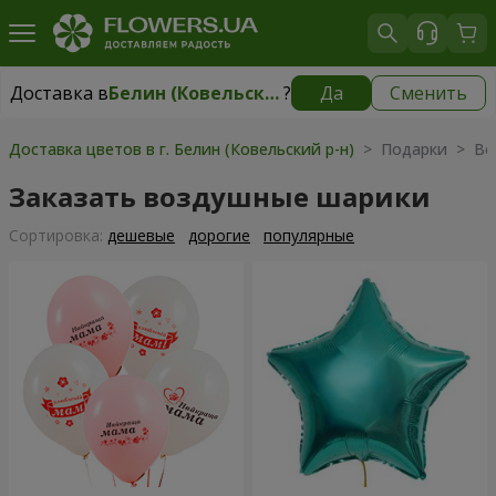
Доставка в
Белин (Ковельский р-н)
?
Да
Сменить
Доставка в
Белин (Ковельский р-н)
|
1175 грн
Доставка цветов в г. Белин (Ковельский р-н)
> Подарки > Во
Заказать воздушные шарики
Cортировка:
дешевые
дорогие
популярные