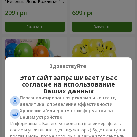
"Веселый День Рождения" -
3 шарика
Заказать
Заказать
Здравствуйте!
Этот сайт запрашивает у Вас
согласие на использование
Ваших данных
Персонализированная реклама и контент,
Коллекция шариков "День
Коллекция шариков
аналитика, определение эффективности
рождения" (с Тедди)
"Смайлики" - 5 шариков
Хранение и/или доступ к информации на
Вашем устройстве
Информация с Вашего устройства (например, файлы
cookie и уникальные идентификаторы) будет доступна
Заказать
Заказать
поставщикам. Кроме того, они, а также этот сайт или