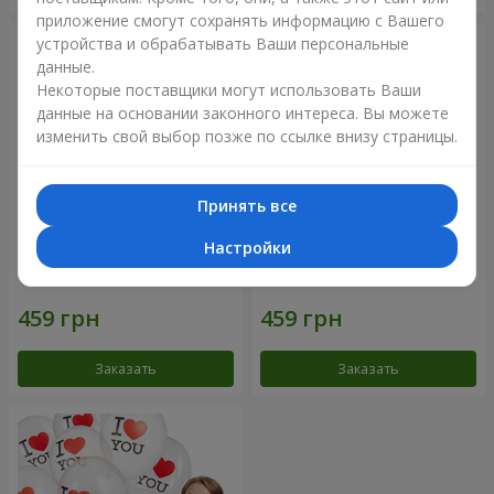
приложение смогут сохранять информацию с Вашего
устройства и обрабатывать Ваши персональные
данные.
Некоторые поставщики могут использовать Ваши
данные на основании законного интереса. Вы можете
изменить свой выбор позже по ссылке внизу страницы.
Принять все
Настройки
Коллекция шариков
Коллекция шариков "I love
"Люблю" - 5 шариков
U" - 5 шариков
Заказать
Заказать