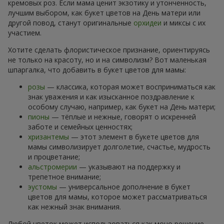
кремовых роз. Если мама ценит экзотику и утонченность,
лучшим выбором, как букет цветов на День матери или
другой повод, станут оригинальные
орхидеи
и миксы с их
участием.
Хотите сделать флористическое признание, ориентируясь
не только на красоту, но и на символизм? Вот маленькая
шпаргалка, что добавить в букет цветов для мамы:
розы
— классика, которая может восприниматься как
знак уважения и как изысканное поздравление к
особому случаю, например, как букет на День матери;
пионы
— тёплые и нежные, говорят о искренней
заботе и семейных ценностях;
хризантемы
— этот элемент в букете цветов для
мамы символизирует долголетие, счастье, мудрость
и процветание;
альстромерии
— указывают на поддержку и
трепетное внимание;
эустомы
— универсальное дополнение в букет
цветов для мамы, которое может рассматриваться
как нежный знак внимания.
Любой цветок может использоваться как моно решение