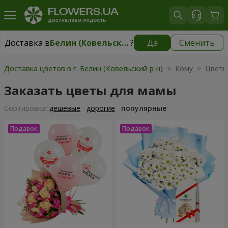
Доставка в
Белин (Ковельский р-н)
?
Да
Сменить
Доставка в
Белин (Ковельский р-н)
|
1175 грн
Доставка цветов в г. Белин (Ковельский р-н)
> Кому > Цветы
Заказать цветы для мамы
Cортировка:
дешевые
дорогие
популярные