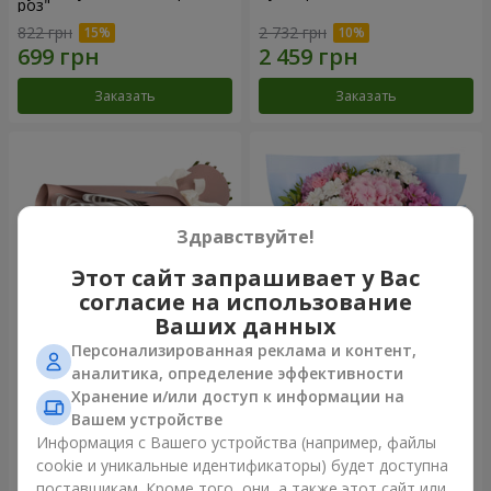
роз"
822 грн
2 732 грн
Заказать
Заказать
Здравствуйте!
Этот сайт запрашивает у Вас
согласие на использование
Ваших данных
Персонализированная реклама и контент,
Букет "7 розовых роз!"
Романтический букет
аналитика, определение эффективности
"Небеса"
Хранение и/или доступ к информации на
1 074 грн
2 124 грн
Вашем устройстве
Информация с Вашего устройства (например, файлы
cookie и уникальные идентификаторы) будет доступна
Заказать
Заказать
поставщикам. Кроме того, они, а также этот сайт или