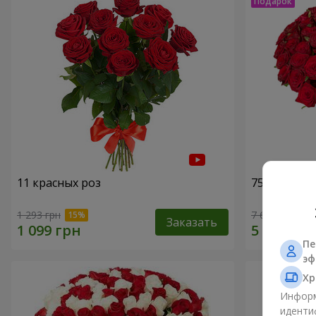
11 красных роз
75 красных
1 293 грн
7 656 грн
Заказать
Пе
эф
Хр
Информ
иденти