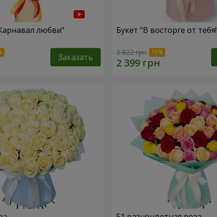
"Карнавал любви"
Букет "В восторге от тебя!
2 822 грн
Заказать
за
51 разноцветная роза