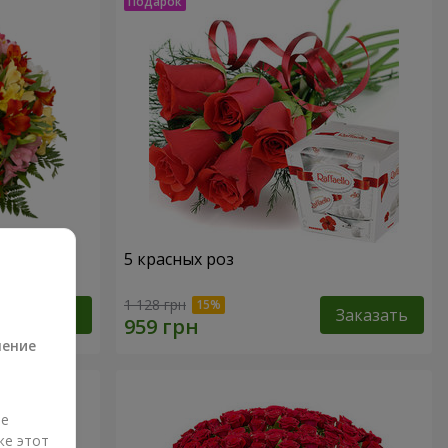
кварель"
5 красных роз
а
1 128 грн
Заказать
Заказать
ление
ые
же этот