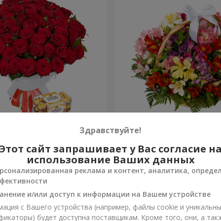
 роз
Корзина альстромерий "А
Здравствуйте!
Этот сайт запрашивает у Вас согласие н
3 528 грн
Заказать
использование Ваших данных
рсонализированная реклама и контент, аналитика, опреде
фективности
анение и/или доступ к информации на Вашем устройстве
ация с Вашего устройства (например, файлы cookie и уникальн
фикаторы) будет доступна поставщикам. Кроме того, они, а так