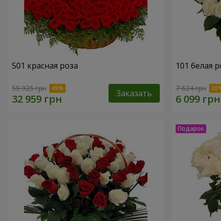
501 красная роза
101 белая р
59 925 грн
7 624 грн
Заказать