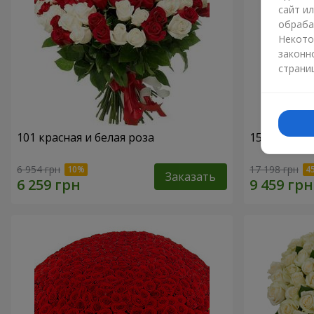
сайт и
обраба
Некото
законн
страни
101 красная и белая роза
151 красна
6 954 грн
17 198 грн
Заказать