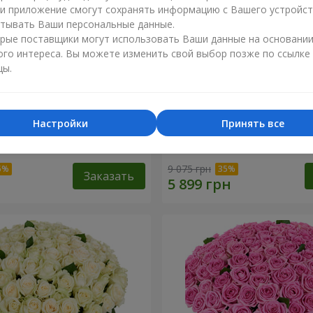
ли приложение смогут сохранять информацию с Вашего устройст
тывать Ваши персональные данные.
рые поставщики могут использовать Ваши данные на основани
ого интереса. Вы можете изменить свой выбор позже по ссылке
цы.
Настройки
Принять все
я роза
101 разноцветная роза
9 075 грн
Заказать