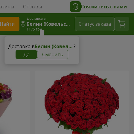
азины
Отзывы
Свяжитесь с нами
Доставка в
Найти
Белин (Ковельский Р-Н)
Cтатус заказа
1175 грн
Доставка в
Белин (Ковельский р-н)
?
Да
Сменить