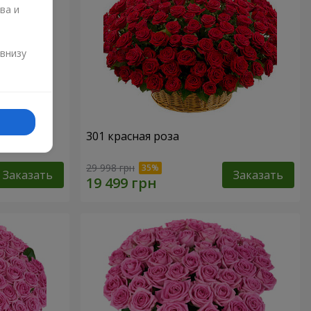
ва и
и
 внизу
301 красная роза
29 998 грн
Заказать
Заказать