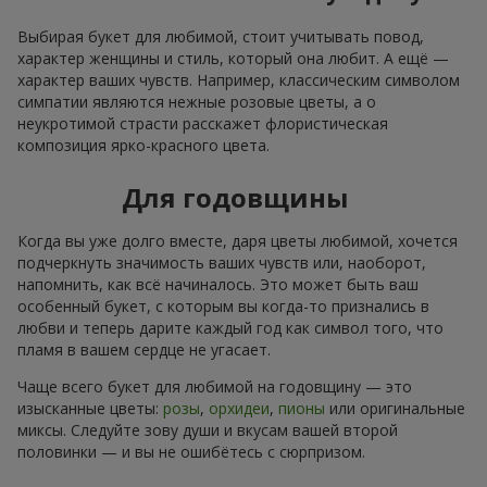
Выбирая букет для любимой, стоит учитывать повод,
характер женщины и стиль, который она любит. А ещё —
характер ваших чувств. Например, классическим символом
симпатии являются нежные розовые цветы, а о
неукротимой страсти расскажет флористическая
композиция ярко-красного цвета.
Для годовщины
Когда вы уже долго вместе, даря цветы любимой, хочется
подчеркнуть значимость ваших чувств или, наоборот,
напомнить, как всё начиналось. Это может быть ваш
особенный букет, с которым вы когда-то признались в
любви и теперь дарите каждый год как символ того, что
пламя в вашем сердце не угасает.
Чаще всего букет для любимой на годовщину — это
изысканные цветы:
розы
,
орхидеи
,
пионы
или оригинальные
миксы. Следуйте зову души и вкусам вашей второй
половинки — и вы не ошибётесь с сюрпризом.