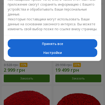
приложение смогут сохранять информацию с Вашего
устройства и обрабатывать Ваши персональные
данные.
Некоторые поставщики могут использовать Ваши
данные на основании законного интереса. Вы можете
изменить свой выбор позже по ссылке внизу страницы.
Принять все
Настройки
Корзина альстромерий
301 красная роза
"Акварель"
3 528 грн
29 998 грн
Заказать
Заказать