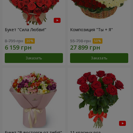
Букет "Сила Любви!"
Композиция "Ты + Я"
8 799 грн
55 798 грн
Заказать
Заказать
Букет "В восторге от тебя!"
11 красных роз