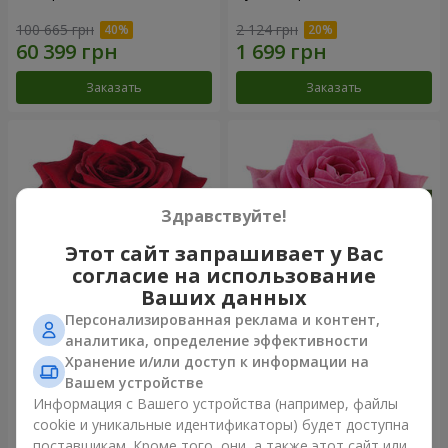
100 665 грн
2 124 грн
Заказать
Заказать
Здравствуйте!
Этот сайт запрашивает у Вас
согласие на использование
Ваших данных
Персонализированная реклама и контент,
Роза красная (поштучно)
Роза розовая (поштучно)
аналитика, определение эффективности
Хранение и/или доступ к информации на
Вашем устройстве
Информация с Вашего устройства (например, файлы
cookie и уникальные идентификаторы) будет доступна
Заказать
Заказать
поставщикам. Кроме того, они, а также этот сайт или