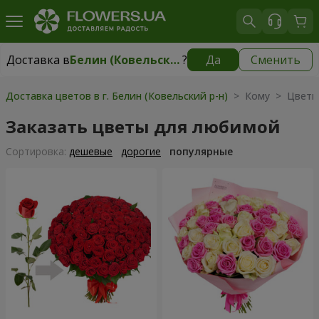
Доставка в
Белин (Ковельский р-н)
?
Да
Сменить
Доставка в
Белин (Ковельский р-н)
|
1175 грн
Доставка цветов в г. Белин (Ковельский р-н)
> Кому > Цветы
Заказать цветы для любимой
Cортировка:
дешевые
дорогие
популярные