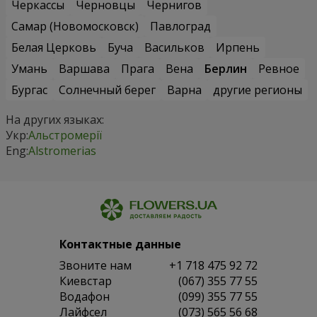
Черкассы
Черновцы
Чернигов
Самар (Новомосковск)
Павлоград
Белая Церковь
Буча
Васильков
Ирпень
Умань
Варшава
Прага
Вена
Берлин
Ревное
Бургас
Солнечный берег
Варна
другие регионы
На других языках:
Укр:
Альстромерії
Eng:
Alstromerias
Контактные данные
Звоните нам
+1 718 475 92 72
Киевстар
(067) 355 77 55
Водафон
(099) 355 77 55
Лайфсел
(073) 565 56 68