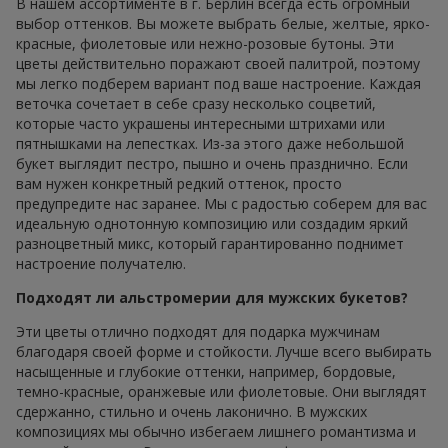
В нашем ассортименте в г. Берлин всегда есть огромный
выбор оттенков. Вы можете выбрать белые, желтые, ярко-
красные, фиолетовые или нежно-розовые бутоны. Эти
цветы действительно поражают своей палитрой, поэтому
мы легко подберем вариант под ваше настроение. Каждая
веточка сочетает в себе сразу несколько соцветий,
которые часто украшены интересными штрихами или
пятнышками на лепестках. Из-за этого даже небольшой
букет выглядит пестро, пышно и очень празднично. Если
вам нужен конкретный редкий оттенок, просто
предупредите нас заранее. Мы с радостью соберем для вас
идеальную однотонную композицию или создадим яркий
разноцветный микс, который гарантированно поднимет
настроение получателю.
Подходят ли альстромерии для мужских букетов?
Эти цветы отлично подходят для подарка мужчинам
благодаря своей форме и стойкости. Лучше всего выбирать
насыщенные и глубокие оттенки, например, бордовые,
темно-красные, оранжевые или фиолетовые. Они выглядят
сдержанно, стильно и очень лаконично. В мужских
композициях мы обычно избегаем лишнего романтизма и