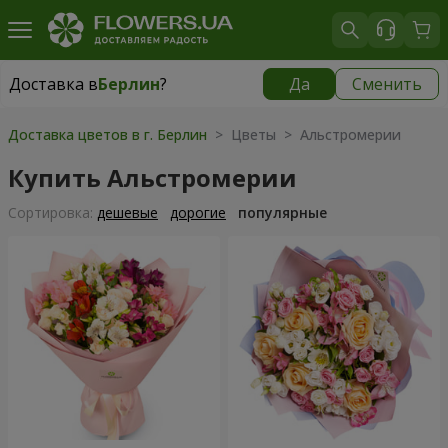
Доставка в
Берлин
?
Да
Сменить
Доставка в
Берлин
|
450 грн
Доставка цветов в г. Берлин
> Цветы > Альстромерии
Купить Альстромерии
Cортировка:
дешевые
дорогие
популярные