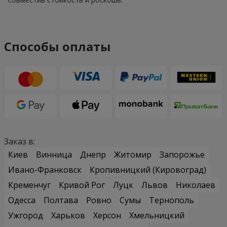
Способы оплаты
Заказ в:
Киев
Винница
Днепр
Житомир
Запорожье
Ивано-Франковск
Кропивницкий (Кировоград)
Кременчуг
Кривой Рог
Луцк
Львов
Николаев
Одесса
Полтава
Ровно
Сумы
Тернополь
Ужгород
Харьков
Херсон
Хмельницкий