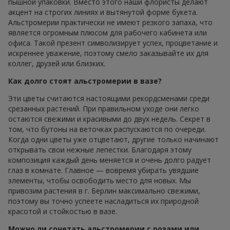
пышной упаковки. Вместо этого наши флористы делают
акцент на строгих линиях и вытянутой форме букета.
Альстромерии практически не имеют резкого запаха, что
является огромным плюсом для рабочего кабинета или
офиса. Такой презент символизирует успех, процветание и
искреннее уважение, поэтому смело заказывайте их для
коллег, друзей или близких.
Как долго стоят альстромерии в вазе?
Эти цветы считаются настоящими рекордсменами среди
срезанных растений. При правильном уходе они легко
остаются свежими и красивыми до двух недель. Секрет в
том, что бутоны на веточках распускаются по очереди.
Когда одни цветы уже отцветают, другие только начинают
открывать свои нежные лепестки. Благодаря этому
композиция каждый день меняется и очень долго радует
глаз в комнате. Главное — вовремя убирать увядшие
элементы, чтобы освободить место для новых. Мы
привозим растения в г. Берлин максимально свежими,
поэтому вы точно успеете насладиться их природной
красотой и стойкостью в вазе.
Можно ли сочетать альстромерии с розами или