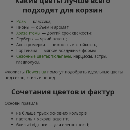
Какие цветы лучше всего
подходят для корзин
Розы
— классика;
Пионы — объём и аромат;
Хризантемы
— долгий срок свежести;
Герберы — яркий акцент;
Альстромерии — нежность и стойкость;
Гортензии — мягкие воздушные формы;
Сезонные цветы
:
тюльпаны
, нарциссы, астры,
гладиолусы.
Флористы
Flowers.ua
помогут подобрать идеальные цветы
под сезон, стиль и повод.
Сочетания цветов и фактур
Основні правила:
не більше трьох основних кольорів;
пастель + яскраві акценти;
близькі відтінки — для елегантності;