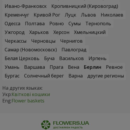
Ивано-Франковск
Кропивницкий (Кировоград)
Кременчуг
Кривой Рог
Луцк
Львов
Николаев
Одесса
Полтава
Ровно
Сумы
Тернополь
Ужгород
Харьков
Херсон
Хмельницкий
Черкассы
Черновцы
Чернигов
Самар (Новомосковск)
Павлоград
Белая Церковь
Буча
Васильков
Ирпень
Умань
Варшава
Прага
Вена
Берлин
Ревное
Бургас
Солнечный берег
Варна
другие регионы
На других языках:
Укр:
Квіткові кошики
Eng:
Flower baskets