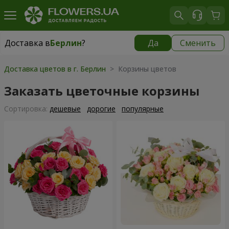
Доставка в
Берлин
?
Да
Сменить
Доставка в
Берлин
|
450 грн
Доставка цветов в г. Берлин
> Корзины цветов
Заказать цветочные корзины
Cортировка:
дешевые
дорогие
популярные