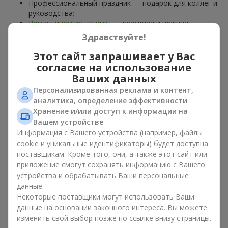
Профессиональный праздник — подарок для коллег и
руководства;
Романтические поводы
— красивая и нежная
композиция;
Здравствуйте!
Корпоративные события
— подарок деловому
партнёру.
Этот сайт запрашивает у Вас
согласие на использование
Цветочная корзина — универсальный подарок для любого
Ваших данных
возраста. Стильные ручные композиции позволяют
Персонализированная реклама и контент,
передать любые эмоции: благодарность, восхищение,
аналитика, определение эффективности
поддержку,
любовь
.
Хранение и/или доступ к информации на
Вашем устройстве
Виды цветочных корзин в г.
Информация с Вашего устройства (например, файлы
Берлин: классика, романтика,
cookie и уникальные идентификаторы) будет доступна
поставщикам. Кроме того, они, а также этот сайт или
минимализм
приложение смогут сохранять информацию с Вашего
устройства и обрабатывать Ваши персональные
Ассортимент цветочных корзин на
flowers.ua
включает
данные.
варианты на любой вкус:
Некоторые поставщики могут использовать Ваши
Классические композиции
— сочетания
роз
, лилий,
данные на основании законного интереса. Вы можете
хризантем
в строгих формах;
изменить свой выбор позже по ссылке внизу страницы.
Романтические варианты
— корзины в пастельных