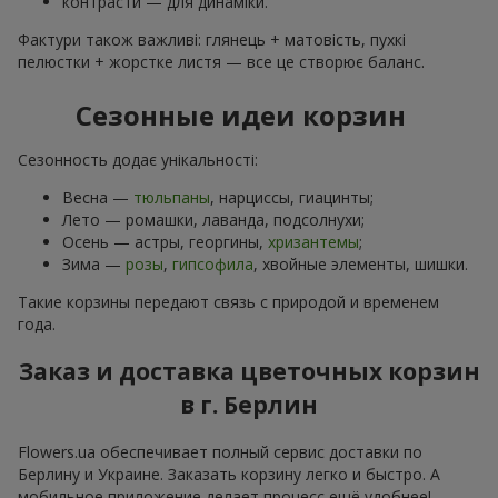
контрасти — для динаміки.
Фактури також важливі: глянець + матовість, пухкі
пелюстки + жорстке листя — все це створює баланс.
Сезонные идеи корзин
Сезонность додає унікальності:
Весна —
тюльпаны
, нарциссы, гиацинты;
Лето — ромашки, лаванда, подсолнухи;
Осень — астры, георгины,
хризантемы
;
Зима —
розы
,
гипсофила
, хвойные элементы, шишки.
Такие корзины передают связь с природой и временем
года.
Заказ и доставка цветочных корзин
в г. Берлин
Flowers.ua обеспечивает полный сервис доставки по
Берлину и Украине. Заказать корзину легко и быстро. А
мобильное приложение делает процесс ещё удобнее!