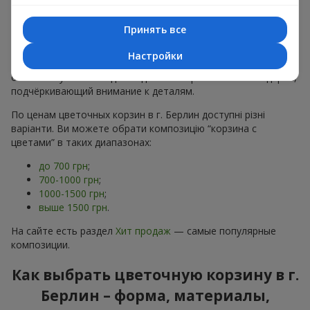
тонах, пионы,
гипсофила
;
Минималистичные решения
— натуральные формы,
Принять все
акцент на цвет или текстуру.
Настройки
Есть также
VIP-композиции
— роскошные корзины для
особых случаев. Каждое изделие — оригинальный подарок,
подчёркивающий внимание к деталям.
По ценам цветочных корзин в г. Берлин доступні різні
варіанти. Ви можете обрати композицію “корзина с
цветами” в таких диапазонах:
до 700 грн
;
700-1000 грн
;
1000-1500 грн
;
выше 1500 грн
.
На сайте есть раздел
Хит продаж
— самые популярные
композиции.
Как выбрать цветочную корзину в г.
Берлин – форма, материалы,