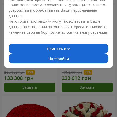
приложение смогут сохранять информацию с Вашего
устройства и обрабатывать Ваши персональные
данные.
Некоторые поставщики могут использовать Ваши
данные на основании законного интереса. Вы можете
изменить свой выбор позже по ссылке внизу страницы.
Принять все
Настройки
301 красная роза
501 красная роза
205 089 грн
406 566 грн
Заказать
Заказать