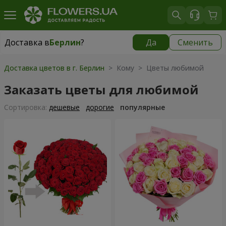
Доставка в
Берлин
?
Да
Сменить
Доставка в
Берлин
|
450 грн
Доставка цветов в г. Берлин
> Кому > Цветы любимой
Заказать цветы для любимой
Cортировка:
дешевые
дорогие
популярные