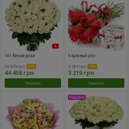
101 белая роза
5 красных роз
55 573 грн
3 787 грн
Заказать
Заказать