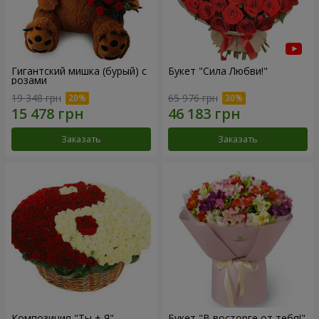
Гигантский мишка (бурый) с
Букет "Сила Любви!"
розами
19 348 грн
65 976 грн
Заказать
Заказать
Композиция "Ты + Я"
Букет "В восторге от тебя!"