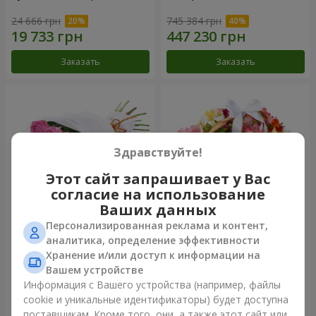
24 666 грн
745 384 грн
Заказать
Заказать
Здравствуйте!
Этот сайт запрашивает у Вас
согласие на использование
Ваших данных
Персонализированная реклама и контент,
Букет из роз "Быть с тобой"
Корзина альстромерий
аналитика, определение эффективности
"Акварель"
Хранение и/или доступ к информации на
13 166 грн
6 033 грн
Вашем устройстве
Информация с Вашего устройства (например, файлы
cookie и уникальные идентификаторы) будет доступна
Заказать
Заказать
поставщикам. Кроме того, они, а также этот сайт или