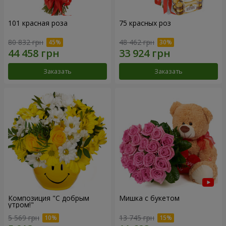
101 красная роза
75 красных роз
80 832 грн
48 462 грн
Заказать
Заказать
Композиция "С добрым
Мишка с букетом
утром!"
5 569 грн
13 745 грн