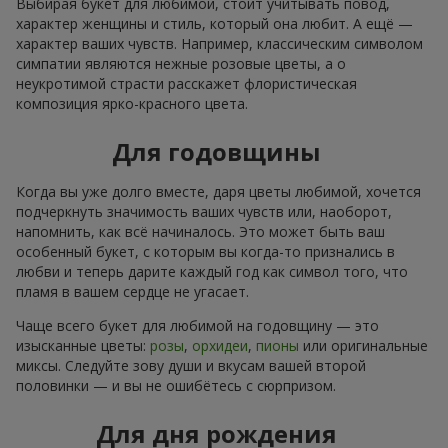
Выбирая букет для любимой, стоит учитывать повод,
характер женщины и стиль, который она любит. А ещё —
характер ваших чувств. Например, классическим символом
симпатии являются нежные розовые цветы, а о
неукротимой страсти расскажет флористическая
композиция ярко-красного цвета.
Для годовщины
Когда вы уже долго вместе, даря цветы любимой, хочется
подчеркнуть значимость ваших чувств или, наоборот,
напомнить, как всё начиналось. Это может быть ваш
особенный букет, с которым вы когда-то признались в
любви и теперь дарите каждый год как символ того, что
пламя в вашем сердце не угасает.
Чаще всего букет для любимой на годовщину — это
изысканные цветы:
розы
,
орхидеи
,
пионы
или оригинальные
миксы. Следуйте зову души и вкусам вашей второй
половинки — и вы не ошибётесь с сюрпризом.
Для дня рождения