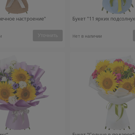
нечное настроение"
Букет "11 ярких подсолну
Уточнить
и
Нет в наличии
икс"
Букет "Солнце в подарок"