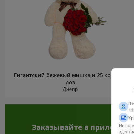
Гигантский бежевый мишка и 25 красных
роз
Днепр
Пе
эф
Хр
Заказывайте в приложен
Информ
иденти