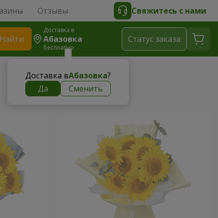
азины
Отзывы
Свяжитесь с нами
Доставка в
Найти
Абазовка
Cтатус заказа
бесплатно
Доставка в
Абазовка
?
Да
Сменить