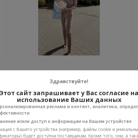
Все фото доставок
Здравствуйте!
Заказать этот товар
Этот сайт запрашивает у Вас согласие н
использование Ваших данных
рсонализированная реклама и контент, аналитика, опреде
фективности
анение и/или доступ к информации на Вашем устройстве
ии
ация с Вашего устройства (например, файлы cookie и уникальн
фикаторы) будет доступна поставщикам. Кроме того, они, а так