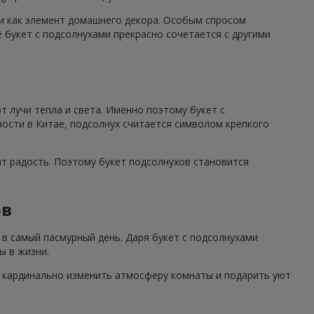
 и как элемент домашнего декора. Особым спросом
 букет с подсолнухами прекрасно сочетается с другими
 лучи тепла и света. Именно поэтому букет с
ности в Китае, подсолнух считается символом крепкого
ят радость. Поэтому букет подсолнухов становится
ов
в самый пасмурный день. Даря букет с подсолнухами
ы в жизни.
н кардинально изменить атмосферу комнаты и подарить уют