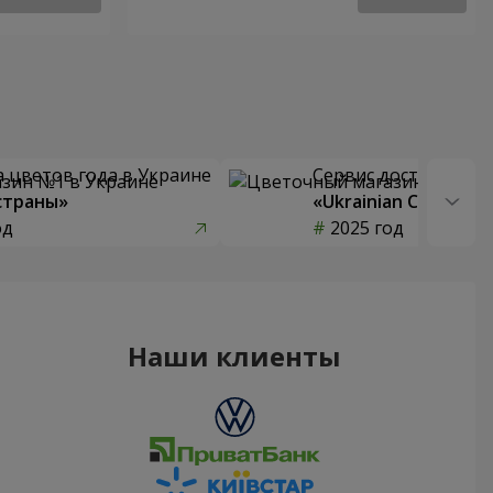
 цветов года в Украине
Сервис доставки цв
страны»
«Ukrainian Choice»
од
2025 год
Наши клиенты