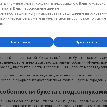
нусы
ли приложение смогут сохранять информацию с Вашего устройст
тывать Ваши персональные данные.
рые поставщики могут использовать Ваши данные на основани
ого интереса. Вы можете изменить свой выбор позже по ссылке
цы.
Настройки
Принять все
еты с подсолнухами в г. Абазовка для
 тёплый и очень живой. Когда вы выбираете букет с подсолнуха
тественно, эстетично и уместно для разных событий. Именно по
красоту, выразительность и современный флористический дизайн
с ароматными цветами подсолнухами — как самостоятельные бу
и условия оформления доставки по Абазовке и другим городам У
собенности букета с подсолнухам
занимают особое место. Эти солнечные цветы невозможно не за
есь на осеннюю цветочную поляну, где жёлтые цветы создают ощ