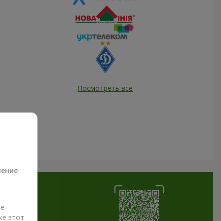
Посмотреть все
а
ление
ые
же этот