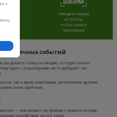
ва и
Наведите камеру
и
на QR-код,
 внизу
чтобы скачать
приложение
 праздничных событий
ми, вы делаете ставку на эмоцию, которую сложно
этому букет с подсолнухами часто выбирают как
.
кеты, так и яркие композиции, дополненные другими
краины очень приятные.
и
метить — они меняют настроение с первого взгляда.
ущение спокойствия, уюта и тепла.