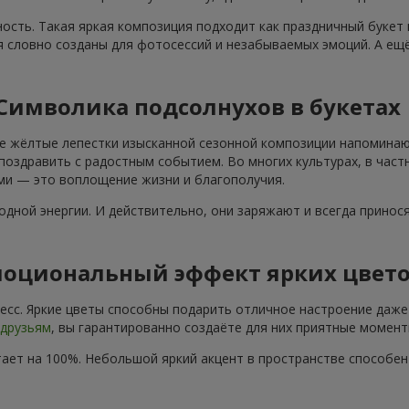
ость. Такая яркая композиция подходит как праздничный букет
я словно созданы для фотосессий и незабываемых эмоций. А ещё
Символика подсолнухов в букетах
е жёлтые лепестки изысканной сезонной композиции напоминают
поздравить с радостным событием. Во многих культурах, в част
ами — это воплощение жизни и благополучия.
дной энергии. И действительно, они заряжают и всегда принос
оциональный эффект ярких цвет
сс. Яркие цветы способны подарить отличное настроение даже 
друзьям
, вы гарантированно создаёте для них приятные момент
ает на 100%. Небольшой яркий акцент в пространстве способе