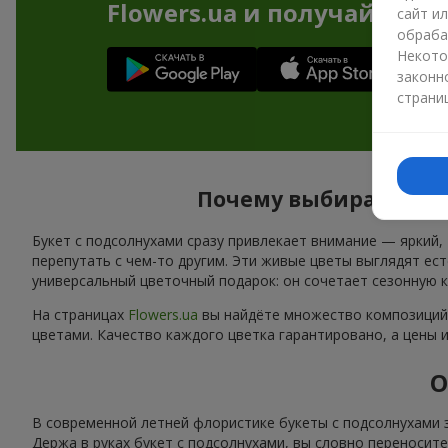
Flowers.ua и получайте бо
сайт и
обраба
Некото
законн
страни
Почему выбирают бук
Букет с подсолнухами сразу привлекает внимание — яркий,
перепутать с чем-то другим. Эти живые цветы выглядят ес
универсальный цветочный подарок: он сочетает сезонную 
На страницах
Flowers.ua
вы найдёте множество композиций 
цветами. Качество каждого цветка гарантировано, а цены 
О
В современной летней флористике букеты с подсолнухами 
Держа в руках букет с подсолнухами, вы словно переносит