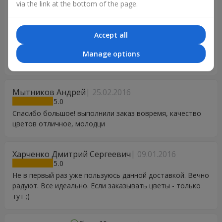
via the link at the bottom of the page.
профессионализм в своем деле. Все быстро и
оперативно. Благодаря вам сюрпризы удаются.
Пользуюсь не первый раз все просто супер. Спасибо
Accept all
большое вам. Рекомендую всем кто хочет делать
сюрпризы и приносить радость родным и любимым
Manage options
людям)))))
Мытников Андрей
25.02.2016
5
Спасибо большое! выполнили заказ вовремя, качество
цветов отличное, молодци
Харченко Дмитрий Сергеевич
09.01.2016
5
Не в первый раз уже пользуюсь данной доставкой. Вечно
радуют. Все идеально. Если заказывать цветы - только
тут ;)