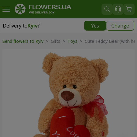
Delivery to
Kyiv
?
Yes
Change
Delivery to
Kyiv
|
free
Send flowers to Kyiv
>
Gifts
>
Toys
>
Cute Teddy Bear (with he