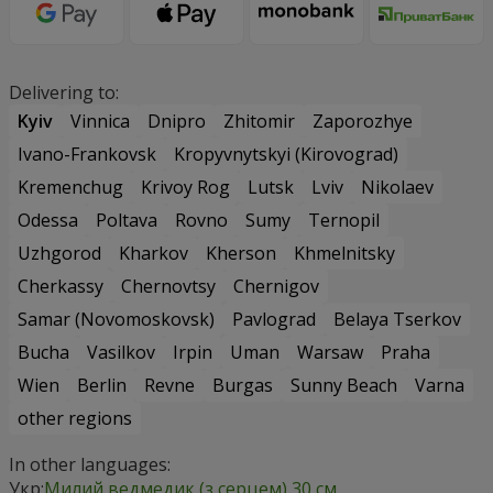
Delivering to:
Kyiv
Vinnica
Dnipro
Zhitomir
Zaporozhye
Ivano-Frankovsk
Kropyvnytskyi (Kirovograd)
Kremenchug
Krivoy Rog
Lutsk
Lviv
Nikolaev
Odessa
Poltava
Rovno
Sumy
Ternopil
Uzhgorod
Kharkov
Kherson
Khmelnitsky
Cherkassy
Chernovtsy
Chernigov
Samar (Novomoskovsk)
Pavlograd
Belaya Tserkov
Bucha
Vasilkov
Irpin
Uman
Warsaw
Praha
Wien
Berlin
Revne
Burgas
Sunny Beach
Varna
other regions
In other languages:
Укр:
Милий ведмедик (з серцем) 30 см