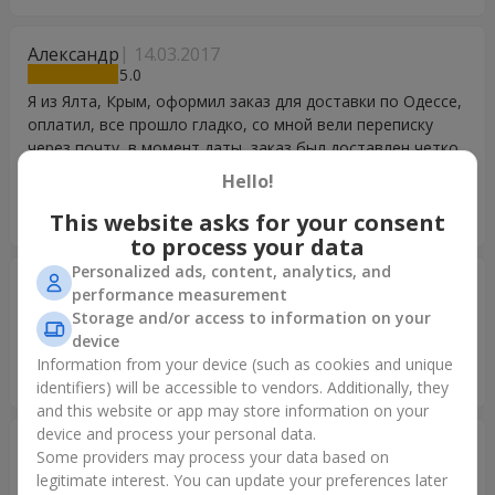
Александр
14.03.2017
5
Я из Ялта, Крым, оформил заказ для доставки по Одессе,
оплатил, все прошло гладко, со мной вели переписку
через почту, в момент даты, заказ был доставлен четко
по времени, о чем сообщила девушка, цветы были
Hello!
качественные) плюшевый мишка, как на фото и вручили,
как я и просил открытку.
This website asks for your consent
to process your data
Personalized ads, content, analytics, and
Ryan Lim
14.02.2017
performance measurement
5
Storage and/or access to information on your
Thanks for accommodating to all the changes i had to make
device
(pretty much changed the entire order multiple times...). And
Information from your device (such as cookies and unique
for the timely delivery.
identifiers) will be accessible to vendors. Additionally, they
and this website or app may store information on your
device and process your personal data.
Алексей
23.11.2016
Some providers may process your data based on
5
legitimate interest. You can update your preferences later
Спасибо всему коллективу Flowers.ua за вашу работу и