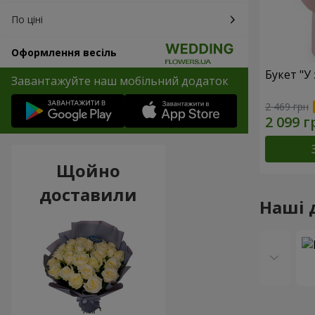
По ціні
Оформлення весіль
Букет "У 
Завантажуйте наш мобільний додаток
2 469 грн
Щойно
доставили
Наші 