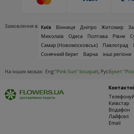
Замовлення в:
Київ
Вінниця
Дніпро
Житомир
За
Миколаїв
Одеса
Полтава
Рівне
С
Самар (Новомосковськ)
Павлоград
Сонячний берег
Варна
інші регіони
На інших мовах:
Eng:
"Pink Sun" bouquet
Рус:
Букет "Ро
Контактні
Телефонуй
Київстар
Водафон
Лайфсел
Email