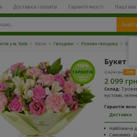
a
Доставка і оплата
Гарантії якості
Наші ма
Знайт
ітів у м. Київ
> Квіти >
Гвоздики
>
Рожева гвоздика
> Букет
Букет "
2 624 грн
Склад:
7 рожев
еустоми, зеле
Гарантія якост
Доставка
Найближча да
Самовивіз
Д