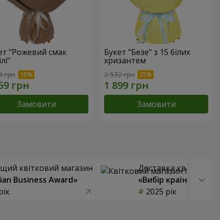
ет "Рожевий смак
Букет "Безе" з 15 білих
лі"
хризантем
3 грн
2 532 грн
Замовити
Замовити
щий квітковий магазин
Доставка квітів року
ian Business Award»
«Вибір країни»
рік
2025 рік