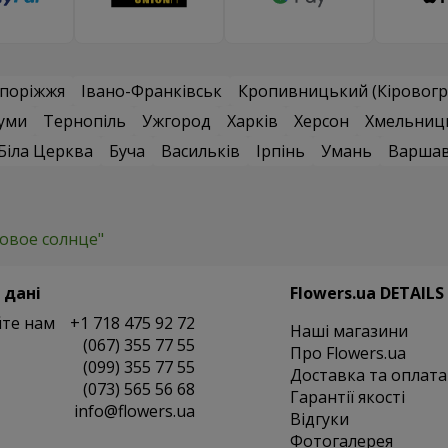
поріжжя
Івано-Франківськ
Кропивницький (Кіровогр
уми
Тернопіль
Ужгород
Харків
Херсон
Хмельниц
Біла Церква
Буча
Васильків
Ірпінь
Умань
Варша
зовое солнце"
 дані
Flowers.ua DETAILS
те нам
+1 718 475 92 72
Наші магазини
(067) 355 77 55
Про Flowers.ua
(099) 355 77 55
Доставка та оплата
(073) 565 56 68
Гарантії якості
info@flowers.ua
Відгуки
Фотогалерея