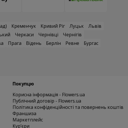
ад)
Кременчук
Кривий Ріг
Луцьк
Львів
ький
Черкаси
Чернівці
Чернігів
ва
Прага
Відень
Берлін
Ревне
Бургас
Покупцю
Корисна інформація - Flowers.ua
Публічний договір - Flowers.ua
Політика конфіденційності та повернень коштів
Франшиза
Маркетплейс
Курʼєри