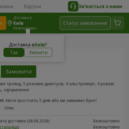
газини
Відгуки
Зв’яжіться з нами
Доставка в
и
Київ
Статус замовлення
безкоштовно
 "Рожеве сонце"
Доставка в
Київ
?
Так
Змінити
Рожеве сонце"
Замовити
их троянд, 5 рожевих диантусів, 4 альстромерії, 4 рожеві
нь, оформлення
і:
Квіти простоять 5 днів або ми замінимо букет
Опис
та доставки (08.08.2026)
Безкоштовно
етальніше
Безкоштовно