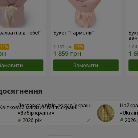
захваті від тебе!"
Букет "Гармонія"
Бук
вані
2 187 грн
1 84
Замовити
Замовити
досягнення
Доставка квітів року в Україні
Найкра
«Вибір країни»
«Ukrain
2026 рік
2026 