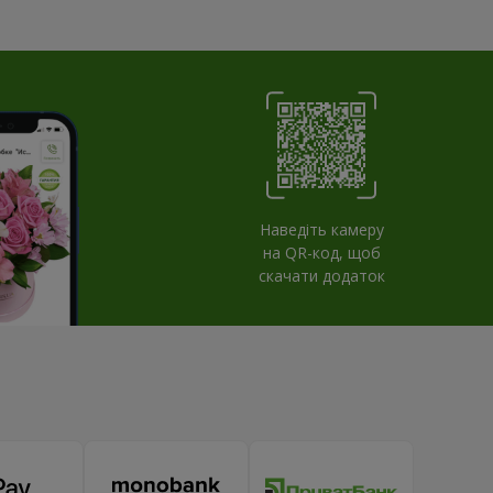
Наведіть камеру
на QR-код, щоб
скачати додаток