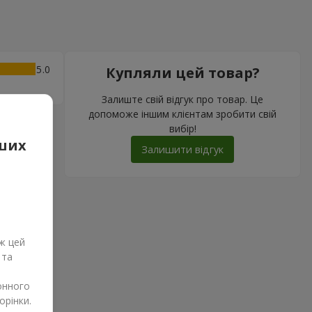
5
Купляли цей товар?
Залиште свій відгук про товар. Це
допоможе іншим клієнтам зробити свій
вибір!
аших
Залишити відгук
ж цей
 та
онного
орінки.