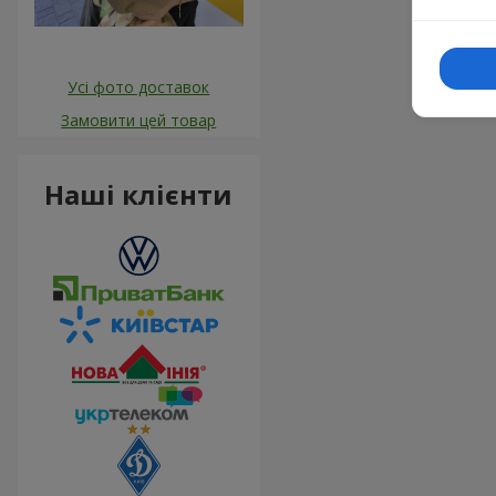
Усі фото доставок
Замовити цей товар
Наші клієнти