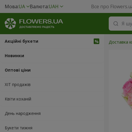
Мова:
UA
Валюта:
UAH
Все про Flowers.u
Акційні букети
Доставка кв
Новинки
Оптові ціни
ХІТ продажів
Квіти коханій
День народження
Букети тижня