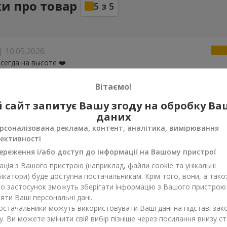
ки про товар
5
з
5
10.05.2026
всегда на высоте ❤️
Вітаємо!
 сайт запитує Вашу згоду на обробку В
даних
рсоналізована реклама, контент, аналітика, вимірювання
ективності
ереження і/або доступ до інформації на Вашому пристрої
ція з Вашого пристрою (наприклад, файли cookie та унікальні
ікатори) буде доступна постачальникам. Крім того, вони, а тако
бо застосунок зможуть зберігати інформацію з Вашого пристрою
ти Ваші персональні дані.
постачальники можуть використовувати Ваші дані на підставі зак
у. Ви можете змінити свій вибір пізніше через посилання внизу ст