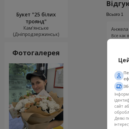
Відгу
Букет "25 білих
Всього
1
троянд"
Кам'янське
Анжела
(Дніпродзержинськ)
Все как 
Фотогалерея
Цей
Пе
еф
Зб
Інформа
ідентиф
сайт а
обробля
Деякі 
інтерес