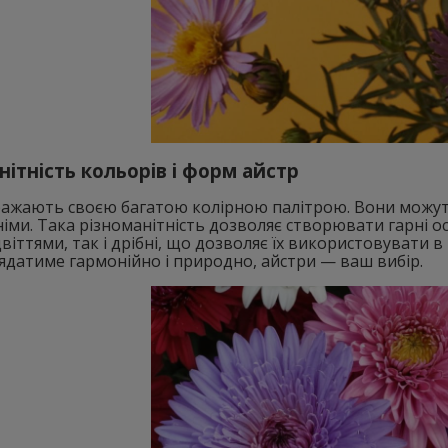
нітність кольорів і форм айстр
ажають своєю багатою колірною палітрою. Вони можуть
німи. Така різноманітність дозволяє створювати гарні осін
цвіттями, так і дрібні, що дозволяє їх використовувати 
ядатиме гармонійно і природно, айстри — ваш вибір.