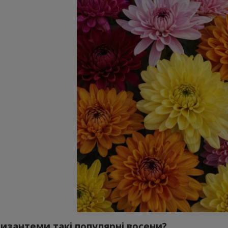
изантеми такі популярні восени?