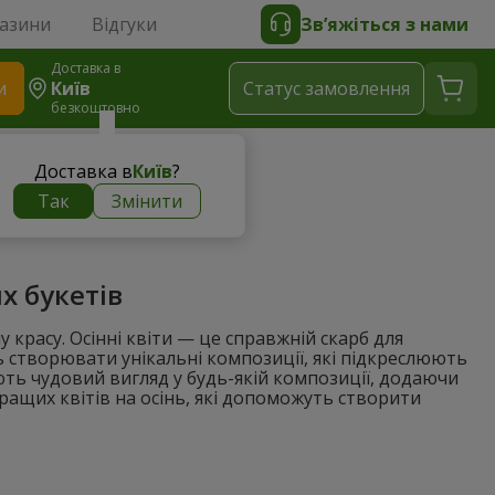
газини
Відгуки
Зв’яжіться з нами
Доставка в
и
Київ
Статус замовлення
безкоштовно
их букетів
Доставка в
Київ
?
Так
Змінити
я стильних букетів
х букетів
красу. Осінні квіти — це справжній скарб для
ь створювати унікальні композиції, які підкреслюють
ають чудовий вигляд у будь-якій композиції, додаючи
ращих квітів на осінь, які допоможуть створити