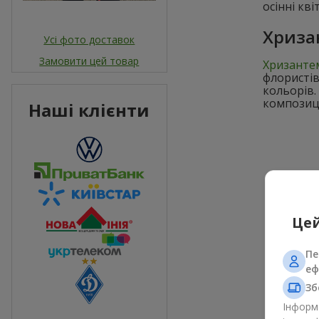
осінні кв
Хриза
Усі фото доставок
Замовити цей товар
Хризанте
флористів
кольорів.
композиц
Наші клієнти
Цей
Пе
еф
Зб
Інформа