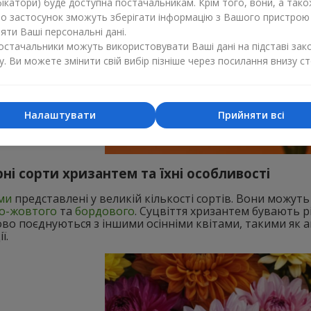
ікатори) буде доступна постачальникам. Крім того, вони, а тако
бо застосунок зможуть зберігати інформацію з Вашого пристрою
ти Ваші персональні дані.
постачальники можуть використовувати Ваші дані на підставі зак
у. Ви можете змінити свій вибір пізніше через посилання внизу ст
Налаштувати
Прийняти всі
ні сорти хризантем та їхні особливості
ми
представлені у великій кількості сортів. Вони можуть
о-жовтого
та
бордового
. Суцвіття хризантем бувають 
во поєднуються з іншими осінніми квітами, такими як 
ї.