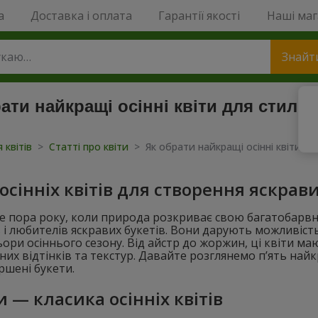
a
Доставка і оплата
Гарантії якості
Наші ма
Знайт
ати найкращі осінні квіти для стильн
 квітів
>
Статті про квіти
>
Як обрати найкращі осінні квіти дл
осінніх квітів для створення яскрави
е пора року, коли природа розкриває свою багатобарвну 
 і любителів яскравих букетів. Вони дарують можливіст
ьори осіннього сезону. Від айстр до жоржин, ці квіти м
их відтінків та текстур. Давайте розглянемо п’ять найк
шені букети.
 — класика осінніх квітів