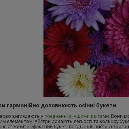
ри гармонійно доповнюють осінні букети
удово виглядають у
поєднанні з іншими квітами
. Вони м
м елементом. Айстри додають легкості та кольору букет
хоче створити ефектний букет, поєднання айстр із хри