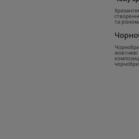
Хризантем
створення
та різно
Чорно
Чорнобрив
жовтневі 
композиці
чорнобри