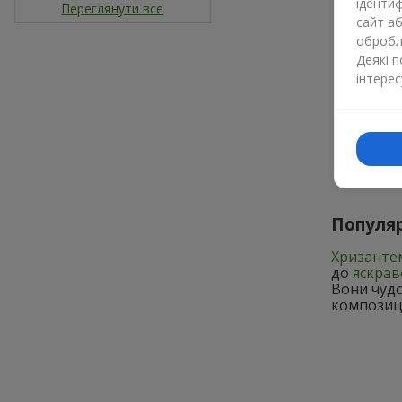
ідентиф
Переглянути все
сайт а
обробля
Деякі 
інтерес
Популяр
Хризанте
до
яскрав
Вони чудо
композиці