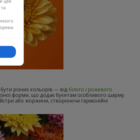
ж цей
 та
онного
орінки.
 бути різних кольорів — від
білого
і
рожевого
різної форми, що додає букетам особливого шарму.
айстри або жоржини, створюючи гармонійні