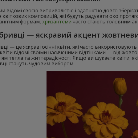
и відомі своєю витривалістю і здатністю довго зберігат
 квіткових композицій, які будуть радувати око протяг
манітним формам,
хризантеми
часто стають головним акц
бривці — яскравий акцент жовтневи
ці — це яскраві осінні квіти, які часто використовують 
квіти відомі своїми насиченими відтінками — від жовт
ям тепла та життєрадісності. Якщо ви шукаєте квіти, як
вці стануть чудовим вибором.