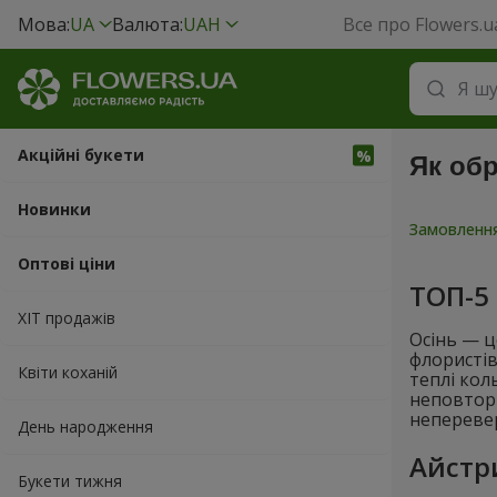
Мова:
UA
Валюта:
UAH
Все про Flowers.u
Акційні букети
Як обр
Новинки
Замовлення
Оптові ціни
ТОП-5 
ХІТ продажів
Осінь — ц
флористів
Квіти коханій
теплі кол
неповторн
неперевер
День народження
Айстри
Букети тижня