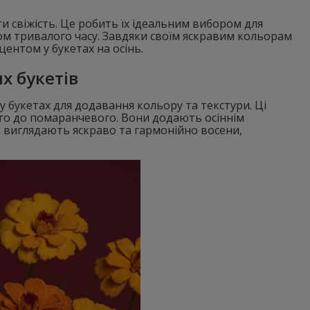
и свіжість. Це робить їх ідеальним вибором для
ом тривалого часу. Завдяки своїм яскравим кольорам
ентом у букетах на осінь.
х букетів
у букетах для додавання кольору та текстури. Ці
ого до помаранчевого. Вони додають осіннім
і виглядають яскраво та гармонійно восени,