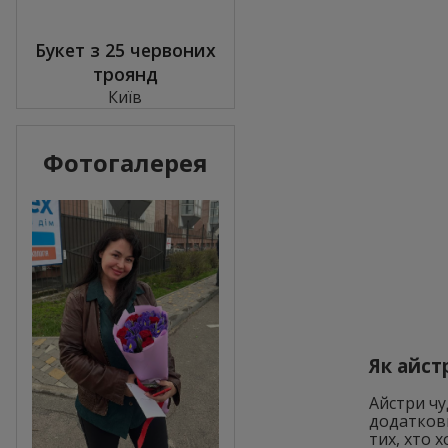
Букет з 25 червоних
троянд
Київ
Фотогалерея
Як айст
Айстри ч
додаткови
тих, хто 