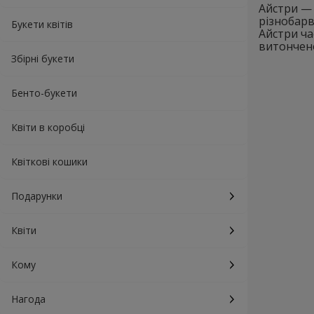
Айстри — 
різнобарв
Букети квітів
Айстри ча
витончено
Збірні букети
Бенто-букети
Квіти в коробці
Квіткові кошики
Подарунки
Квіти
Кому
Нагода