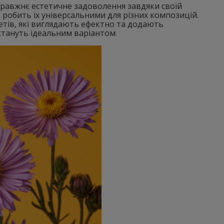
справжнє естетичне задоволення завдяки своїй
що робить їх універсальними для різних композицій.
етів, які виглядають ефектно та додають
 стануть ідеальним варіантом.