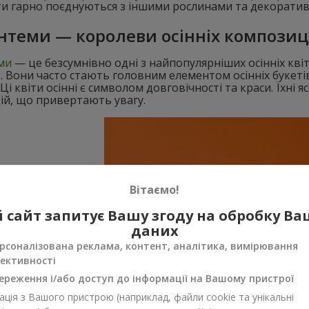
іти гарно поєднуються з іншими рослинами та декоратив
нтеми — королеви осінніх композиц
ми
— це безсумнівно одні з найпопулярніших осінніх кві
. Вони часто стають головним елементом осінніх букетів
 Ці квіти осінні є символом довговічності та краси. Їхні 
ій, що привертають увагу.
Вітаємо!
 сайт запитує Вашу згоду на обробку В
даних
рсоналізована реклама, контент, аналітика, вимірювання
ективності
ереження і/або доступ до інформації на Вашому пристрої
ція з Вашого пристрою (наприклад, файли cookie та унікальні