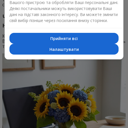
Вашого пристрою та обробляти Ваші персональні дані.
спокою.
Деякі постачальники можуть використовувати Ваші
дані на підставі законного інтересу. Ви можете змінити
Чи можуть квіти поліпшити
свій вибір пізніше через посилання внизу сторінки.
настрій на роботі?
Квіти мають значний вплив на робочу атмосферу.
Прийняти всі
Вони здатні підвищити продуктивність, креативність
та загальний настрій колективу.
Налаштувати