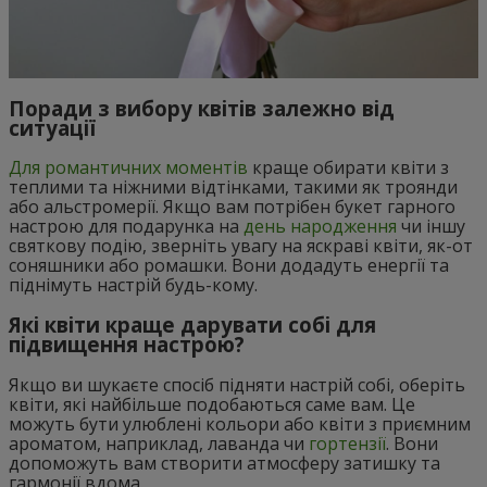
Поради з вибору квітів залежно від
ситуації
Для романтичних моментів
краще обирати квіти з
теплими та ніжними відтінками, такими як троянди
або альстромерії. Якщо вам потрібен букет гарного
настрою для подарунка на
день народження
чи іншу
святкову подію, зверніть увагу на яскраві квіти, як-от
соняшники або ромашки. Вони додадуть енергії та
піднімуть настрій будь-кому.
Які квіти краще дарувати собі для
підвищення настрою?
Якщо ви шукаєте спосіб підняти настрій собі, оберіть
квіти, які найбільше подобаються саме вам. Це
можуть бути улюблені кольори або квіти з приємним
ароматом, наприклад, лаванда чи
гортензії
. Вони
допоможуть вам створити атмосферу затишку та
гармонії вдома.