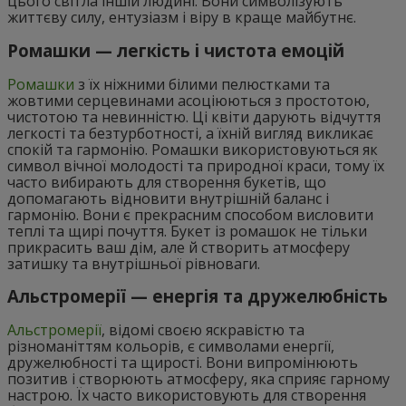
цього світла іншій людині. Вони символізують
життєву силу, ентузіазм і віру в краще майбутнє.
Ромашки — легкість і чистота емоцій
Ромашки
з їх ніжними білими пелюстками та
жовтими серцевинами асоціюються з простотою,
чистотою та невинністю. Ці квіти дарують відчуття
легкості та безтурботності, а їхній вигляд викликає
спокій та гармонію. Ромашки використовуються як
символ вічної молодості та природної краси, тому їх
часто вибирають для створення букетів, що
допомагають відновити внутрішній баланс і
гармонію. Вони є прекрасним способом висловити
теплі та щирі почуття. Букет із ромашок не тільки
прикрасить ваш дім, але й створить атмосферу
затишку та внутрішньої рівноваги.
Альстромерії — енергія та дружелюбність
Альстромерії
, відомі своєю яскравістю та
різноманіттям кольорів, є символами енергії,
дружелюбності та щирості. Вони випромінюють
позитив і створюють атмосферу, яка сприяє гарному
настрою. Їх часто використовують для створення