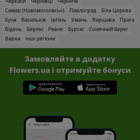
Черкаси
Чернівці
Чернігів
Самар (Новомосковськ)
Павлоград
Біла Церква
Буча
Васильків
Ірпінь
Умань
Варшава
Прага
Відень
Берлін
Ревне
Бургас
Сонячний берег
Варна
інші регіони
Замовляйте в додатку
Flowers.ua і отримуйте бонуси