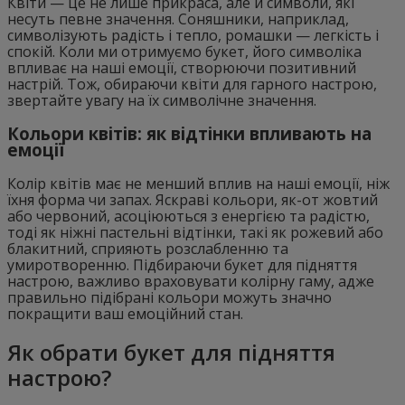
Квіти — це не лише прикраса, але й символи, які
несуть певне значення. Соняшники, наприклад,
символізують радість і тепло, ромашки — легкість і
спокій. Коли ми отримуємо букет, його символіка
впливає на наші емоції, створюючи позитивний
настрій. Тож, обираючи квіти для гарного настрою,
звертайте увагу на їх символічне значення.
Кольори квітів: як відтінки впливають на
емоції
Колір квітів має не менший вплив на наші емоції, ніж
їхня форма чи запах. Яскраві кольори, як-от жовтий
або червоний, асоціюються з енергією та радістю,
тоді як ніжні пастельні відтінки, такі як рожевий або
блакитний, сприяють розслабленню та
умиротворенню. Підбираючи букет для підняття
настрою, важливо враховувати колірну гаму, адже
правильно підібрані кольори можуть значно
покращити ваш емоційний стан.
Як обрати букет для підняття
настрою?