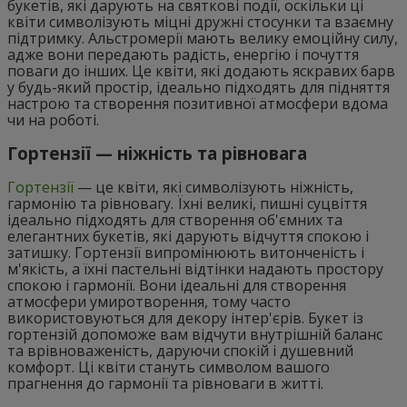
букетів, які дарують на святкові події, оскільки ці
квіти символізують міцні дружні стосунки та взаємну
підтримку. Альстромерії мають велику емоційну силу,
адже вони передають радість, енергію і почуття
поваги до інших. Це квіти, які додають яскравих барв
у будь-який простір, ідеально підходять для підняття
настрою та створення позитивної атмосфери вдома
чи на роботі.
Гортензії — ніжність та рівновага
Гортензії
— це квіти, які символізують ніжність,
гармонію та рівновагу. Їхні великі, пишні суцвіття
ідеально підходять для створення об'ємних та
елегантних букетів, які дарують відчуття спокою і
затишку. Гортензії випромінюють витонченість і
м'якість, а їхні пастельні відтінки надають простору
спокою і гармонії. Вони ідеальні для створення
атмосфери умиротворення, тому часто
використовуються для декору інтер'єрів. Букет із
гортензій допоможе вам відчути внутрішній баланс
та врівноваженість, даруючи спокій і душевний
комфорт. Ці квіти стануть символом вашого
прагнення до гармонії та рівноваги в житті.