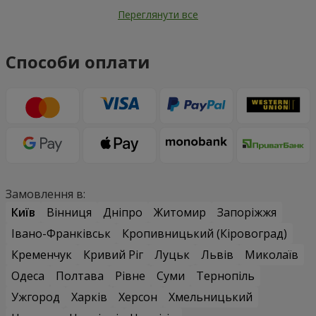
Переглянути все
Способи оплати
Замовлення в:
Київ
Вінниця
Дніпро
Житомир
Запоріжжя
Івано-Франківськ
Кропивницький (Кіровоград)
Кременчук
Кривий Ріг
Луцьк
Львів
Миколаїв
Одеса
Полтава
Рівне
Суми
Тернопіль
Ужгород
Харків
Херсон
Хмельницький