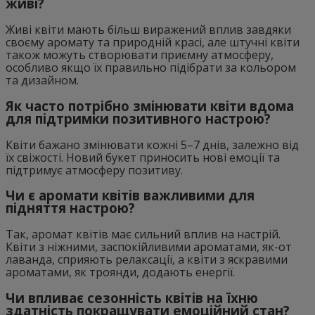
живі?
Живі квіти мають більш виражений вплив завдяки
своєму аромату та природній красі, але штучні квіти
також можуть створювати приємну атмосферу,
особливо якщо їх правильно підібрати за кольором
та дизайном.
Як часто потрібно змінювати квіти вдома
для підтримки позитивного настрою?
Квіти бажано змінювати кожні 5–7 днів, залежно від
їх свіжості. Новий букет приносить нові емоції та
підтримує атмосферу позитиву.
Чи є аромати квітів важливими для
підняття настрою?
Так, аромат квітів має сильний вплив на настрій.
Квіти з ніжними, заспокійливими ароматами, як-от
лаванда, сприяють релаксації, а квіти з яскравими
ароматами, як троянди, додають енергії.
Чи впливає сезонність квітів на їхню
здатність покращувати емоційний стан?