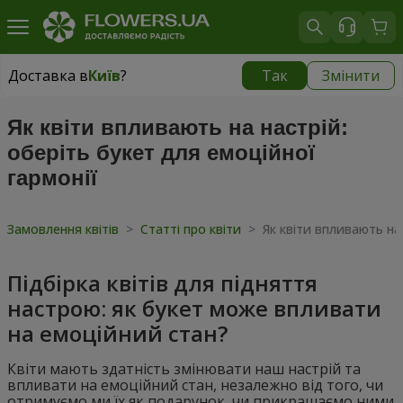
Доставка в
Київ
?
Так
Змінити
Доставка в
Київ
|
безкоштовно
Як квіти впливають на настрій:
оберіть букет для емоційної
гармонії
Замовлення квітів
>
Статті про квіти
>
Як квіти впливають на 
Підбірка квітів для підняття
настрою: як букет може впливати
на емоційний стан?
Квіти мають здатність змінювати наш настрій та
впливати на емоційний стан, незалежно від того, чи
отримуємо ми їх як подарунок, чи прикрашаємо ними