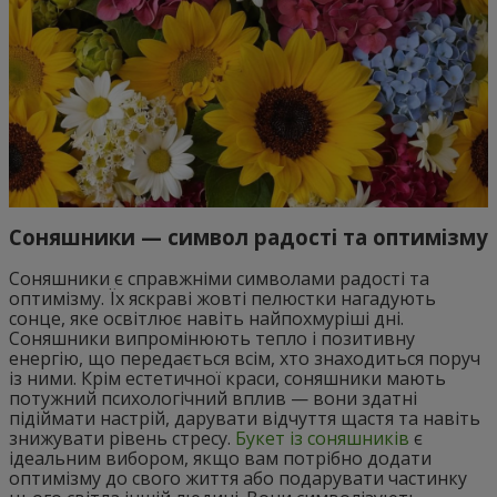
Соняшники — символ радості та оптимізму
Соняшники є справжніми символами радості та
оптимізму. Їх яскраві жовті пелюстки нагадують
сонце, яке освітлює навіть найпохмуріші дні.
Соняшники випромінюють тепло і позитивну
енергію, що передається всім, хто знаходиться поруч
із ними. Крім естетичної краси, соняшники мають
потужний психологічний вплив — вони здатні
підіймати настрій, дарувати відчуття щастя та навіть
знижувати рівень стресу.
Букет із соняшників
є
ідеальним вибором, якщо вам потрібно додати
оптимізму до свого життя або подарувати частинку