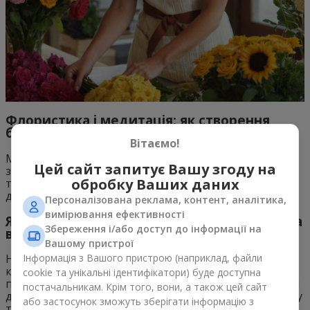
Флористика і медитація: як створення
букетів допомагає розслабитися
Вітаємо!
Медитативний процес складання букетів допомагає
Цей сайт запитує Вашу згоду на
зосередитися на моменті, відкидаючи щоденні
обробку Ваших даних
турботи. Це свого роду арт-терапія квітами, яка
дозволяє заспокоїтися та знайти внутрішній баланс.
Персоналізована реклама, контент, аналітика,
вимірювання ефективності
Як квіти впливають на психічне здоров’я та
Збереження і/або доступ до інформації на
внутрішній баланс?
Вашому пристрої
Інформація з Вашого пристрою (наприклад, файли
Наукові дослідження підтверджують, що взаємодія з
квітами допомагає зменшити рівень стресу та
cookie та унікальні ідентифікатори) буде доступна
підвищити почуття щастя. Крім того, квіти в інтер’єрі
постачальникам. Крім того, вони, а також цей сайт
для підняття настрою створюють атмосферу затишку
або застосунок зможуть зберігати інформацію з
та гармонії, що сприяє збереженню внутрішнього