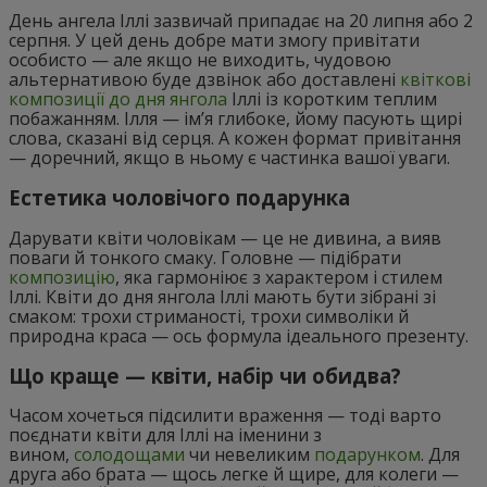
День ангела Іллі зазвичай припадає на 20 липня або 2
серпня. У цей день добре мати змогу привітати
особисто — але якщо не виходить, чудовою
альтернативою буде дзвінок або доставлені
квіткові
композиції до дня янгола
Іллі із коротким теплим
побажанням. Ілля — ім’я глибоке, йому пасують щирі
слова, сказані від серця. А кожен формат привітання
— доречний, якщо в ньому є частинка вашої уваги.
Естетика чоловічого подарунка
Дарувати квіти чоловікам — це не дивина, а вияв
поваги й тонкого смаку. Головне — підібрати
композицію
, яка гармоніює з характером і стилем
Іллі. Квіти до дня янгола Іллі мають бути зібрані зі
смаком: трохи стриманості, трохи символіки й
природна краса — ось формула ідеального презенту.
Що краще — квіти, набір чи обидва?
Часом хочеться підсилити враження — тоді варто
поєднати квіти для Іллі на іменини з
вином,
солодощами
чи невеликим
подарунком
. Для
друга або брата — щось легке й щире, для колеги —