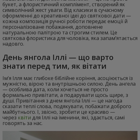
букет, а флористичний комплімент, створений як
символічний жест уваги. Від класики в сучасному
оформленні до креативної ідеї до святкової дати —
кожна композиція ручної роботи передає емоції й
персоналізоване побажання, доповнене
натуральною палітрою та строгим стилем. Це
святкова флористика для чоловіка, яка запам’ятається
надовго.
День янгола Іллі — що варто
знати перед тим, як вітати
Ім’я Ілля має глибоке біблійне коріння, асоціюється із
мужністю, вірою та внутрішньою силою. День ангела
— особлива дата, коли хочеться не просто
формально привітати, а подарувати щось щире, з
душі. Привітання з днем янгола Іллі — це нагода
сказати теплі слова, подякувати, побажати доброго
майбутнього. І, звісно, зробити це красиво —
через
квіти
для Іллі на іменини, які, здається, самі
говорять за нас.