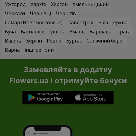
Ужгород
Харків
Херсон
Хмельницький
Черкаси
Чернівці
Чернігів
Самар (Новомосковськ)
Павлоград
Біла Церква
Буча
Васильків
Ірпінь
Умань
Варшава
Прага
Відень
Берлін
Ревне
Бургас
Сонячний берег
Варна
інші регіони
Замовляйте в додатку
Flowers.ua і отримуйте бонуси