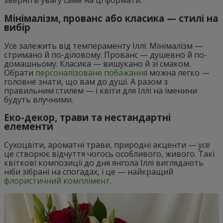
зверніть увагу саме на ці формати.
Мінімалізм, прованс або класика — стилі на
вибір
Усе залежить від темпераменту Іллі. Мінімалізм —
стримано й по-діловому. Прованс — душевно й по-
домашньому. Класика — вишукано й зі смаком.
Обрати
персоналізоване побажання
можна легко —
головне знати, що вам до душі. А разом з
правильним стилем — і квіти для Іллі на іменини
будуть влучними.
Еко-декор, трави та нестандартні
елементи
Сухоцвіти, ароматні трави, природні акценти — усе
це створює відчуття чогось особливого, живого. Такі
квіткові композиції до дня янгола Іллі виглядають
ніби зібрані на спогадах, і це — найкращий
флористичний комплімент
.