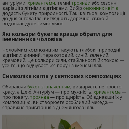
антуріуми,
хризантеми
, темні
троянди
або сезонні
варіації з літніми відтінками. Вибір
сезонних квітів
додасть букету природності. Такі квіткові композиції
до дня янгола Іллі виглядють доречно, свіжо й
водночас дуже символічно.
Які кольори букетів краще обрати для
іменинника чоловіка
Чоловічим композиціям пасують глибокі, природні
відтінки: винний, теракотовий, синій, зелений,
кремовий. Це кольори сили, стабільності й спокою —
усе те, що відчувається поруч з іменем Ілля.
Символіка квітів у святкових композиціях
Обираючи
букет зі значенням
, ви даруєте не просто
красу, а ідею. Антуріум — про мужність,
хризантема
—
про повагу,
троянда
— про щирість. Об'єднавши їх у
композицію, ви створюєте особливий меседж—
справжнє привітання з днем янгола Іллі.