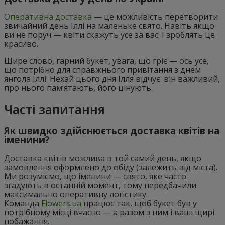
Оперативна доставка
— це можливість перетворити
звичайний день Іллі на маленьке свято. Навіть якщо
ви не поруч — квіти скажуть усе за вас. І зроблять це
красиво.
Щире слово, гарний букет, увага, що гріє — ось усе,
що потрібно для справжнього привітання з днем
янгола Іллі. Нехай цього дня Ілля відчує: він важливий,
про нього пам’ятають, його цінують.
Часті запитання
Як швидко здійснюється доставка квітів на
іменини?
Доставка квітів можлива в той самий день, якщо
замовлення оформлено до обіду (залежить від міста).
Ми розуміємо, що іменини — свято, яке часто
згадують в останній момент, тому передбачили
максимально оперативну логістику.
Команда
Flowers.ua
працює так, щоб букет був у
потрібному місці вчасно — а разом з ним і ваші щирі
побажання.