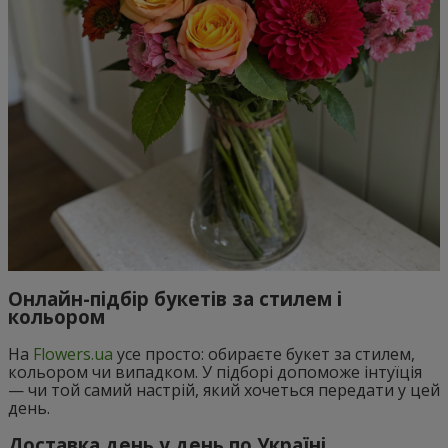
Онлайн-підбір букетів за стилем і
кольором
На
Flowers.ua
усе просто: обираєте букет за стилем,
кольором чи випадком. У підборі допоможе інтуїція
— чи той самий настрій, який хочеться передати у цей
день.
Доставка день у день по Україні