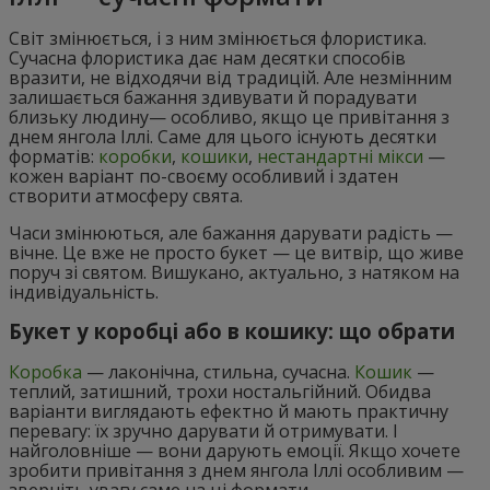
Світ змінюється, і з ним змінюється флористика.
Сучасна флористика дає нам десятки способів
вразити, не відходячи від традицій. Але незмінним
залишається бажання здивувати й порадувати
близьку людину— особливо, якщо це привітання з
днем янгола Іллі. Саме для цього існують десятки
форматів:
коробки
,
кошики
,
нестандартні мікси
—
кожен варіант по-своєму особливий і здатен
створити атмосферу свята.
Часи змінюються, але бажання дарувати радість —
вічне. Це вже не просто букет — це витвір, що живе
поруч зі святом. Вишукано, актуально, з натяком на
індивідуальність.
Букет у коробці або в кошику: що обрати
Коробка
— лаконічна, стильна, сучасна.
Кошик
—
теплий, затишний, трохи ностальгійний. Обидва
варіанти виглядають ефектно й мають практичну
перевагу: їх зручно дарувати й отримувати. І
найголовніше — вони дарують емоції. Якщо хочете
зробити привітання з днем янгола Іллі особливим —