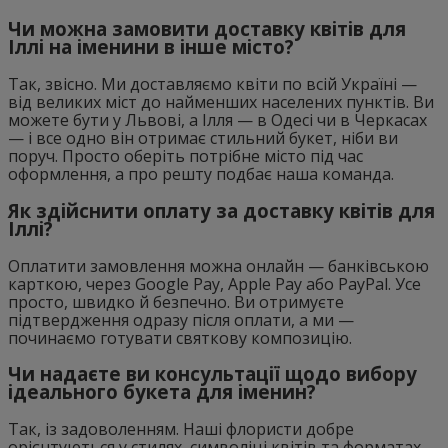
Чи можна замовити доставку квітів для
Іллі на іменини в інше місто?
Так, звісно. Ми доставляємо квіти по всій Україні —
від великих міст до найменших населених пунктів. Ви
можете бути у Львові, а Ілля — в Одесі чи в Черкасах
— і все одно він отримає стильний букет, ніби ви
поруч. Просто оберіть потрібне місто під час
оформлення, а про решту подбає наша команда.
Як здійснити оплату за доставку квітів для
Іллі?
Оплатити замовлення можна онлайн — банківською
карткою, через Google Pay, Apple Pay або PayPal. Усе
просто, швидко й безпечно. Ви отримуєте
підтвердження одразу після оплати, а ми —
починаємо готувати святкову композицію.
Чи надаєте ви консультації щодо вибору
ідеального букета для іменин?
Так, із задоволенням. Наші флористи добре
орієнтуються у стилях, символіці квітів та форматах