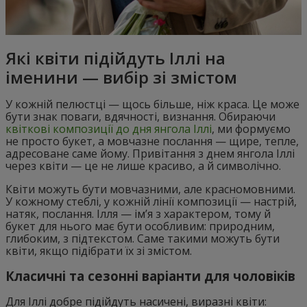
Які квіти підійдуть Іллі на
іменини — вибір зі змістом
У кожній пелюстці — щось більше, ніж краса. Це може
бути знак поваги, вдячності, визнання. Обираючи
квіткові композиції до дня янгола Іллі
, ми формуємо
не просто букет, а мовчазне послання — щире, тепле,
адресоване саме йому. Привітання з днем янгола Іллі
через квіти — це не лише красиво, а й символічно.
Квіти можуть бути мовчазними, але красномовними.
У кожному стеблі, у кожній лінії композиції — настрій,
натяк, послання. Ілля — ім’я з характером, тому й
букет для нього має бути особливим: природним,
глибоким, з підтекстом. Саме такими можуть бути
квіти, якщо підібрати їх зі змістом.
Класичні та сезонні варіанти для чоловіків
Для Іллі добре підійдуть насичені, виразні квіти: