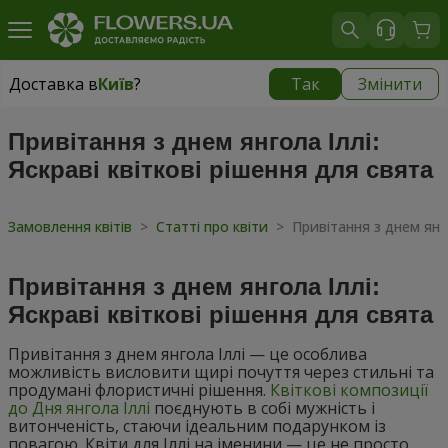
Доставка в
Київ
?
Так
Змінити
Доставка в
Київ
|
безкоштовно
Привітання з днем янгола Іллі:
Яскраві квіткові рішення для свята
Замовлення квітів
>
Статті про квіти
>
Привітання з днем янго
Привітання з днем янгола Іллі:
Яскраві квіткові рішення для свята
Привітання з днем янгола Іллі — це особлива
можливість висловити щирі почуття через стильні та
продумані флористичні рішення.
Квіткові композиції
до Дня янгола Іллі
поєднують в собі мужність і
витонченість, стаючи ідеальним подарунком із
повагою. Квіти для Іллі на іменини — це не просто