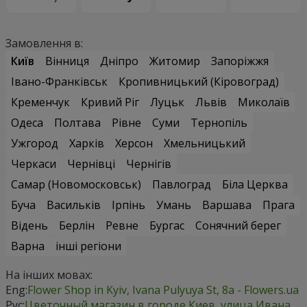
Замовлення в:
Київ
Вінниця
Дніпро
Житомир
Запоріжжя
Івано-Франківськ
Кропивницький (Кіровоград)
Кременчук
Кривий Ріг
Луцьк
Львів
Миколаїв
Одеса
Полтава
Рівне
Суми
Тернопіль
Ужгород
Харків
Херсон
Хмельницький
Черкаси
Чернівці
Чернігів
Самар (Новомосковськ)
Павлоград
Біла Церква
Буча
Васильків
Ірпінь
Умань
Варшава
Прага
Відень
Берлін
Ревне
Бургас
Сонячний берег
Варна
інші регіони
На інших мовах:
Eng:
Flower Shop in Kyiv, Ivana Pulyuya St, 8а - Flowers.ua
Рус:
Цветочный магазин в городе Киев, улица Ивана