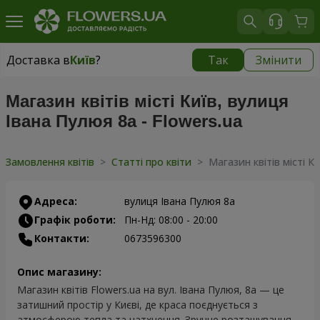
Доставка в
Київ
?
Так
Змінити
Доставка в
Київ
|
безкоштовно
Магазин квітів місті Київ, вулиця
Івана Пулюя 8а - Flowers.ua
Замовлення квітів
>
Статті про квіти
>
Магазин квітів місті К
Адреса:
вулиця Івана Пулюя 8а
Графік роботи:
Пн-Нд: 08:00 - 20:00
Контакти:
0673596300
Опис магазину:
Магазин квітів Flowers.ua на вул. Івана Пулюя, 8а — це
затишний простір у Києві, де краса поєднується з
атмосферою тепла та натхнення. Зручне розташування