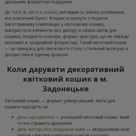
ідеальним форматом подарунка.
До того ж,
квіти в кошику
виглядають значно розкішніше,
ніж класичний букет. Флористи можуть створити
багаторівневу композицію у квітковому кошику,
використати елементи еко-декору зі свіжих квітів для
кошика, поєднати кольори, форми і фактури, що не завжди
можливо в традиційній флористиці. Такий квітковий кошик
— це прикраса для святкового столу і стильний аксесуар із
флористики в одному флаконі.
Коли дарувати декоративний
квітковий кошик в м.
Задонецьке
Квітковий кошик — формат універсальний. Квіти для
кошика підходять на:
День народження
— розкішний квітковий кошик, який
точно справить враження;
День матері або подарунок мамі
— зворушливий знак
любов у вигляді композиції з квітів у кошику;