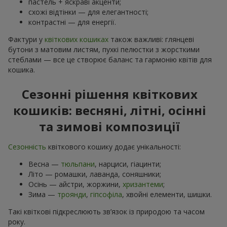
пастель + яскраві акценти;
схожі відтінки — для елегантності;
контрастні — для енергії.
Фактури у
квіткових кошиках
також важливі: глянцеві
бутони з матовим листям, пухкі пелюстки з жорсткими
стеблами — все це створює баланс та гармонію квітів для
кошика.
Сезонні рішення квіткових
кошиків: весняні, літні, осінні
та зимові композиції
Сезонність
квіткового кошику додає унікальності:
Весна —
тюльпани
, нарциси, гіацинти;
Літо — ромашки, лаванда, соняшники;
Осінь — айстри, жоржини,
хризантеми
;
Зима —
троянди
,
гіпсофіла
, хвойні елементи, шишки.
Такі квіткові підкреслюють зв’язок із природою та часом
року.