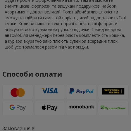
будете робити оформлення на квіти. Там ви зможете
знайти цікаві сюрпризи та вишукані подарункові набори.
Асортимент доволі великий. Тож найвибагливіші клієнти
зможуть підібрати саме той варіант, який задовольнить їхні
смаки. Коли ви пишете текст привітання, наші флористи
вписують його кульковою ручкою від руки. Перед виїздом
автомобіля менеджери перевіряють комплектність кошика,
а кур'єри акуратно закріплюють сувеніри всередині гілок,
щоб усе трималося разом під час поїздки.
Способи оплати
Замовлення в: