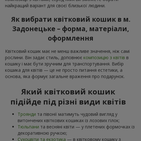
найкращий варіант для своєї близької людини.
Як вибрати квітковий кошик в м.
Задонецьке – форма, матеріали,
оформлення
Квітковий кошик має не менш важливе значення, ніж самі
рослини. Він задає стиль, доповнює
композицію з квітів
в
кошику і має бути зручним для транспортування. Вибір
кошика для квітів — це не просто питання естетики, а
основа, яка формує загальне враження про подарунок.
Який квітковий кошик
підійде під різні види квітів
Троянди
та півонії матимуть чудовий вигляд у
витончених квіткових кошиках із лозових гілок;
Тюльпани
та весняні квіти — у плетених формочках із
декоративною ручкою;
Сухоцвіти та екзотика
— в квітковому кошику з