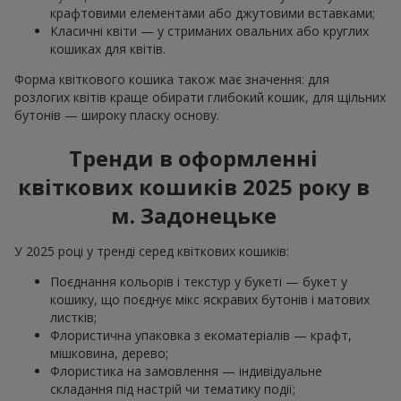
крафтовими елементами або джутовими вставками;
Класичні квіти — у стриманих овальних або круглих
кошиках для квітів.
Форма квіткового кошика також має значення: для
розлогих квітів краще обирати глибокий кошик, для щільних
бутонів — широку пласку основу.
Тренди в оформленні
квіткових кошиків 2025 року в
м. Задонецьке
У 2025 році у тренді серед квіткових кошиків:
Поєднання кольорів і текстур у букеті — букет у
кошику, що поєднує мікс яскравих бутонів і матових
листків;
Флористична упаковка з екоматеріалів — крафт,
мішковина, дерево;
Флористика на замовлення — індивідуальне
складання під настрій чи тематику події;