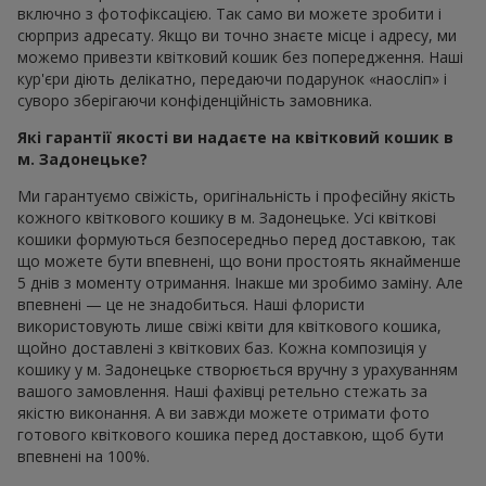
включно з фотофіксацією. Так само ви можете зробити і
сюрприз адресату. Якщо ви точно знаєте місце і адресу, ми
можемо привезти квітковий кошик без попередження. Наші
кур'єри діють делікатно, передаючи подарунок «наосліп» і
суворо зберігаючи конфіденційність замовника.
Які гарантії якості ви надаєте на квітковий кошик в
м. Задонецьке?
Ми гарантуємо свіжість, оригінальність і професійну якість
кожного квіткового кошику в м. Задонецьке. Усі квіткові
кошики формуються безпосередньо перед доставкою, так
що можете бути впевнені, що вони простоять якнайменше
5 днів з моменту отримання. Інакше ми зробимо заміну. Але
впевнені — це не знадобиться. Наші флористи
використовують лише свіжі квіти для квіткового кошика,
щойно доставлені з квіткових баз. Кожна композиція у
кошику у м. Задонецьке створюється вручну з урахуванням
вашого замовлення. Наші фахівці ретельно стежать за
якістю виконання. А ви завжди можете отримати фото
готового квіткового кошика перед доставкою, щоб бути
впевнені на 100%.