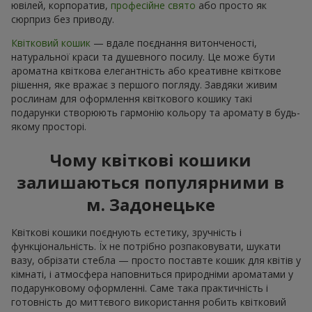
ювілей, корпоратив,
професійне свято
або просто як
сюрприз без приводу.
Квітковий кошик
— вдале поєднання витонченості,
натуральної краси та душевного посилу. Це може бути
ароматна квіткова елегантність або креативне квіткове
рішення, яке вражає з першого погляду. Завдяки живим
рослинам для оформлення квіткового кошику такі
подарунки створюють гармонію кольору та аромату в будь-
якому просторі.
Чому квіткові кошики
залишаються популярними в
м. Задонецьке
Квіткові кошики поєднують естетику, зручність і
функціональність. Їх не потрібно розпаковувати, шукати
вазу, обрізати стебла — просто поставте кошик для квітів у
кімнаті, і атмосфера наповниться природніми ароматами у
подарунковому оформленні. Саме така практичність і
готовність до миттєвого використання робить квітковий