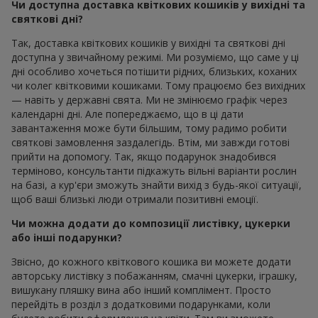
Чи доступна доставка квіткових кошиків у вихідні та
святкові дні?
Так, доставка квіткових кошиків у вихідні та святкові дні
доступна у звичайному режимі. Ми розуміємо, що саме у ці
дні особливо хочеться потішити рідних, близьких, коханих
чи колег квітковими кошиками. Тому працюємо без вихідних
— навіть у державні свята. Ми не змінюємо графік через
календарні дні. Але попереджаємо, що в ці дати
завантаження може бути більшим, тому радимо робити
святкові замовлення заздалегідь. Втім, ми завжди готові
прийти на допомогу. Так, якщо подарунок знадобився
терміново, консультанти підкажуть вільні варіанти рослин
на базі, а кур'єри зможуть знайти вихід з будь-якої ситуації,
щоб ваші близькі люди отримали позитивні емоції.
Чи можна додати до композиції листівку, цукерки
або інші подарунки?
Звісно, до кожного квіткового кошика ви можете додати
авторську листівку з побажанням, смачні цукерки, іграшку,
вишукану пляшку вина або інший комплімент. Просто
перейдіть в розділ з додатковими подарунками, коли