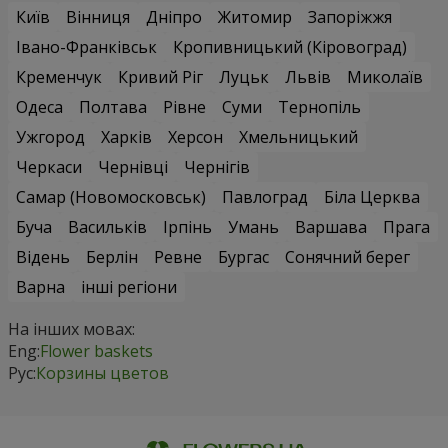
Київ
Вінниця
Дніпро
Житомир
Запоріжжя
Івано-Франківськ
Кропивницький (Кіровоград)
Кременчук
Кривий Ріг
Луцьк
Львів
Миколаїв
Одеса
Полтава
Рівне
Суми
Тернопіль
Ужгород
Харків
Херсон
Хмельницький
Черкаси
Чернівці
Чернігів
Самар (Новомосковськ)
Павлоград
Біла Церква
Буча
Васильків
Ірпінь
Умань
Варшава
Прага
Відень
Берлін
Ревне
Бургас
Сонячний берег
Варна
інші регіони
На інших мовах:
Eng:
Flower baskets
Рус:
Корзины цветов