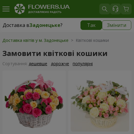
Доставка в
Задонецьке
?
Так
Змінити
Доставка в
Задонецьке
|
650 грн
Доставка квітів у м. Задонецьке
> Квіткові кошики
Замовити квіткові кошики
Сортування:
дешевше
дорожче
популярні