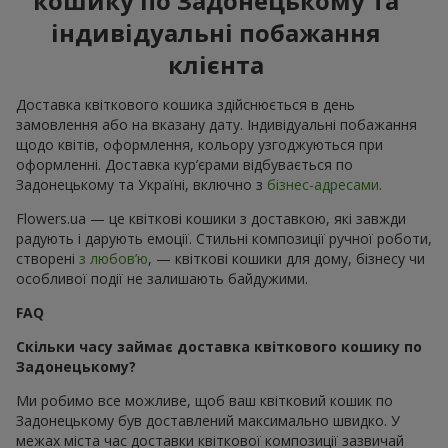
кошику по Задонецькому та
індивідуальні побажання
клієнта
Доставка квіткового кошика здійснюється в день
замовлення або на вказану дату. Індивідуальні побажання
щодо квітів, оформлення, кольору узгоджуються при
оформленні. Доставка кур’єрами відбувається по
Задонецькому та Україні, включно з
бізнес-адресами
.
Flowers.ua — це квіткові кошики з доставкою, які завжди
радують і дарують емоції. Стильні композиції ручної роботи,
створені
з любов’ю
, — квіткові кошики для дому, бізнесу чи
особливої події не залишають байдужими.
FAQ
Скільки часу займає доставка квіткового кошику по
Задонецькому?
Ми робимо все можливе, щоб ваш квітковий кошик по
Задонецькому був доставлений максимально швидко. У
межах міста час доставки квіткової композиції зазвичай