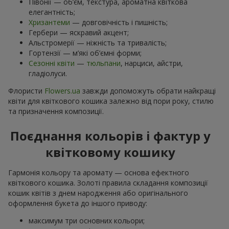
Півонії — об’єм, текстура, ароматна квіткова
елегантність;
Хризантеми
— довговічність і пишність;
Гербери — яскравий акцент;
Альстромерії — ніжність та тривалість;
Гортензії — м’які об’ємні форми;
Сезонні квіти
—
тюльпани
, нарциси, айстри,
гладіолуси.
Флористи
Flowers.ua
завжди допоможуть обрати найкращі
квіти для квіткового кошика залежно від пори року, стилю
та призначення композиції.
Поєднання кольорів і фактур у
квітковому кошику
Гармонія кольору та аромату — основа ефектного
квіткового кошика. Золоті правила складання композиції
кошик квітів з днем ​​народження або оригінального
оформлення букета до іншого приводу:
максимум три основних кольори;