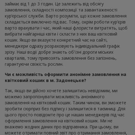
займає від 1 до 3 годин. Це залежить від обсягу
замовлення, складності композиції та завантаженості
кур’єрської служби. Варто розуміти, що кожне замовлення
складається виключно під вас. Тому, окрім роботи кур’єрів
варто врахувати і час, який наші флористи витратять, щоб
вибрати найгарніші квіти і скласти з них ваш квітковий
кошик. Якщо ви вказуєте конкретний час на сайті,
менеджери одразу розраховують індивідуальний графік
зрізу. Наші водії добре знають об'їзні дороги міських
кварталів, тому привозять замовлення без запізнень,
гарантуючи свіжість рослин.
Чи є можливість оформити анонімне замовлення на
квітковий кошик в м. Задонецьке?
Так, якщо ви дійсно хочете залишитись невідомим, ми
можемо запропонувати можливість анонімного
замовлення на квітковий кошик. Таким чином, ви зможете
зробити сюрприз без підпису і залишитися в таємниці. Для
цього просто повідомте про це наших менеджерів під час
оформлення замовлення на квітковий кошик. Ми не
вкажемо жодних даних про відправника. При цьому, ви
можете отримати повний звіт про отримання замовлення,