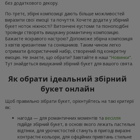
без додаткового декору.
По-третє, збірні композиції дають більше можливостей
виразити свої емоції та почуття. Хочете додати у збірний
букет ноток ніжності? Витончені еустоми та піоноподібні
троянди створять вишукану романтичну композицію.
Бажаєте яскравого настрою? Допоможе збірна композиція
з квітів хризантеми та соняшників. Таким чином легко
отримати флористичний набір, створений під конкретну
емоцію. Не знаєте, що обрати? Завітайте в наші “
Новинки
".
Тут знайдеться вишуканий збірний букет для вашого свята.
Як обрати ідеальний збірний
букет онлайн
Щоб правильно зібрати букет, орієнтуйтесь на такі критерії
як:
нагода — для романтичних моментів та
весілля
підійде збірний букет, в основі якого лежать пастельні
відтінки, для урочистостей стануть в пригоді виразні
контрастні кольори, для офіційних привітань стильне