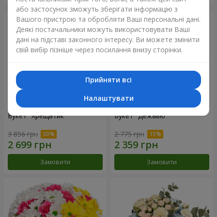
або застосунок зможуть зберігати інформацію з
Вашого пристрою та обробляти Ваші персональні дані.
Деякі постачальники можуть використовувати Ваші
дані на підставі законного інтересу. Ви можете змінити
свій вибір пізніше через посилання внизу сторінки.
Прийняти всі
Налаштувати
Букет "Хрещатик"
Букет "Дежавю"
3 856 грн
2 775 грн
Замовити
Замовити