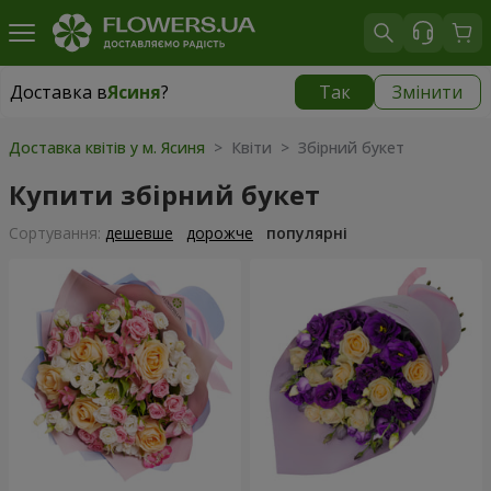
Доставка в
Ясиня
?
Так
Змінити
Доставка в
Ясиня
|
1080 грн
Доставка квітів у м. Ясиня
> Квіти > Збірний букет
Купити збірний букет
Сортування:
дешевше
дорожче
популярні