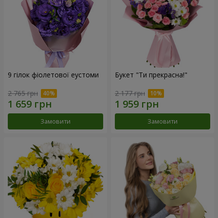
9 гілок фіолетової еустоми
Букет "Ти прекрасна!"
2 765 грн
2 177 грн
Замовити
Замовити