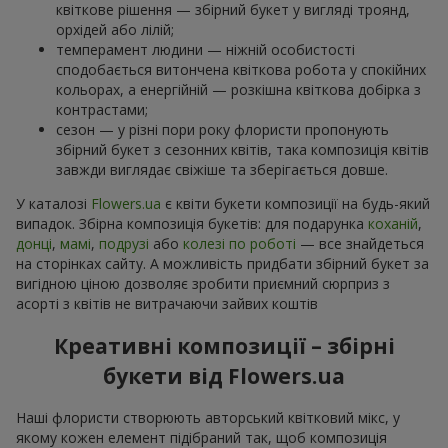
квіткове рішення — збірний букет у вигляді троянд,
орхідей або лілій;
темперамент людини — ніжній особистості
сподобається витончена квіткова робота у спокійних
кольорах, а енергійній — розкішна квіткова добірка з
контрастами;
сезон — у різні пори року флористи пропонують
збірний букет з сезонних квітів, така композиція квітів
завжди виглядає свіжіше та зберігається довше.
У каталозі
Flowers.ua
є квіти букети композиції на будь-який
випадок. Збірна композиція букетів: для подарунка
коханій
,
донці
,
мамі
,
подрузі
або
колезі по роботі
— все знайдеться
на сторінках сайту. А можливість придбати збірний букет за
вигідною ціною дозволяє зробити приємний сюрприз з
асорті з квітів не витрачаючи зайвих коштів
Креативні композиції – збірні
букети від Flowers.ua
Наші флористи створюють авторський квітковий мікс, у
якому кожен елемент підібраний так, щоб композиція