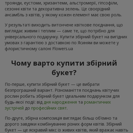
троянди, еустоми, хризантеми, альстромерії, гіпсофіли,
сезонні квіти та декоративна зелень. Це своєрідний
ансамбль з квітів, у якому кожен елемент має свою роль.
У результаті виходить витончене квіткове поєднання, що
виглядає живим і теплим — саме те, що потрібно для
універсального подарунку. Купити збірний букет на вигідних
умовах з гарантією з доставкою по Ясиням ви можете у
флористичному салоні Flowers.ua
Чому варто купити збірний
букет?
По-перше, купити збірний букет — це вибрати
безпрограшний варіант. Різноманіття поєднань квітучих
рослин робить збірний букет ідеальним подарунком для
будь-якої події: від
дня народження
та
романтичних
зустрічей
до
професійних свят
.
По-друге, збірна композиція виглядає більш об’ємно та
дорого завдяки комбінуванню різних форм квітів. Збірний
букет — це яскравий мікс із живих квітів, який вражає навіть