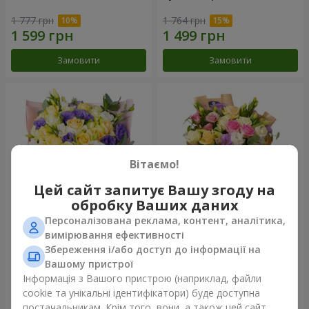
1 777 грн
1 764 грн
Замовити
Замовити
Вітаємо!
Цей сайт запитує Вашу згоду на
обробку Ваших даних
Персоналізована реклама, контент, аналітика,
Букет "Кольорові сни"
Букет "Квіткове Selfie!"
вимірювання ефективності
Збереження і/або доступ до інформації на
3 799 грн
2 352 грн
Вашому пристрої
Інформація з Вашого пристрою (наприклад, файли
cookie та унікальні ідентифікатори) буде доступна
Замовити
Замовити
постачальникам. Крім того, вони, а також цей сайт