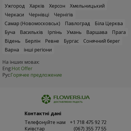
Ужгород
Харків
Херсон
Хмельницький
Черкаси
Чернівці
Чернігів
Самар (Новомосковськ)
Павлоград
Біла Церква
Буча
Васильків
Ірпінь
Умань
Варшава
Прага
Відень
Берлін
Ревне
Бургас
Сонячний берег
Варна
інші регіони
На інших мовах:
Eng:
Hot Offer
Рус:
Горячее предложение
Контактні дані
Телефонуйте нам
+1 718 475 92 72
Київстар
(067) 355 77 55