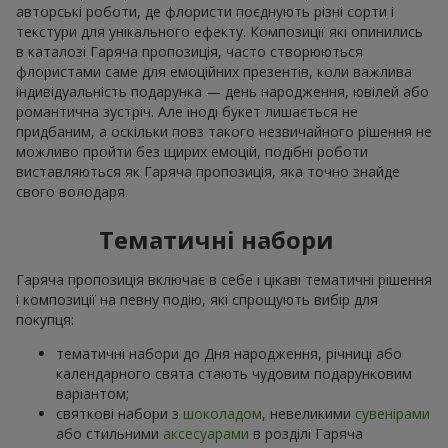
авторські роботи, де флористи поєднують різні сорти і
текстури для унікального ефекту. Композиції які опинились
в каталозі Гаряча пропозиція, часто створюються
флористами саме для емоційних презентів, коли важлива
індивідуальність подарунка — день народження, ювілей або
романтична зустріч. Але іноді букет лишається не
придбаним, а оскільки повз такого незвичайного рішення не
можливо пройти без щирих емоцій, подібні роботи
виставляються як Гаряча пропозиція, яка точно знайде
свого володаря.
Тематичні набори
Гаряча пропозиція включає в себе і цікаві тематичні рішення
і композиції на певну подію, які спрощують вибір для
покупця:
тематичні набори до Дня народження, річниці або
календарного свята стають чудовим подарунковим
варіантом;
святкові набори з
шоколадом
, невеликими
сувенірами
або стильними
аксесуарами
в розділі Гаряча