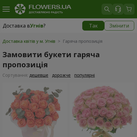
Доставка в
Угнів
?
Так
Змінити
Доставка в
Угнів
|
1320 грн
Доставка квітів у м. Угнів
> Гаряча пропозиція
Замовити букети гаряча
пропозиція
Сортування:
дешевше
дорожче
популярні