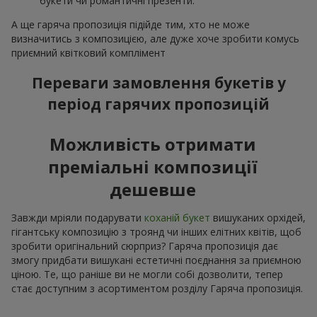
букети чи романтичні презенти.
А ще гаряча пропозиція підійде тим, хто не може
визначитись з композицією, але дуже хоче зробити комусь
приємний квітковий комплімент
Переваги замовлення букетів у
період гарячих пропозицій
Можливість отримати
преміальні композиції
дешевше
Завжди мріяли подарувати
коханій букет
вишуканих орхідей,
гігантську композицію з троянд чи інших елітних квітів, щоб
зробити оригінальний сюрприз? Гаряча пропозиція дає
змогу придбати вишукані естетичні поєднання за приємною
ціною. Те, що раніше ви не могли собі дозволити, тепер
стає доступним з асортиментом розділу Гаряча пропозиція.