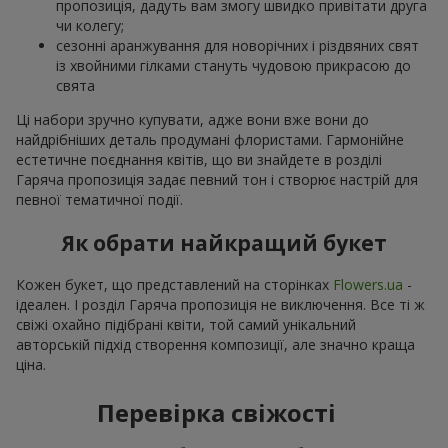
пропозиція, дадуть вам змогу швидко привітати друга
чи колегу;
сезонні аранжування для новорічних і різдвяних свят
із хвойними гілками стануть чудовою прикрасою до
свята
Ці набори зручно купувати, адже вони вже вони до
найдрібніших деталь продумані флористами. Гармонійне
естетичне поєднання квітів, що ви знайдете в розділі
Гаряча пропозиція задає певний тон і створює настрій для
певної тематичної події.
Як обрати найкращий букет
Кожен букет, що представлений на сторінках
Flowers.ua
-
ідеален. І розділ Гаряча пропозиція не виключення. Все ті ж
свіжі охайно підібрані квіти, той самий унікальний
авторській підхід створення композиції, але значно краща
ціна.
Перевірка свіжості