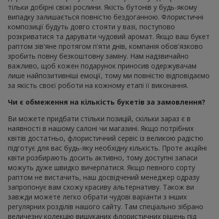
тільки добірні свіжі рослини. Якість бутонів у будь-якому
випадку залишається повністю бездоганною. Флористичні
композиції будуть довго стояти у вазі, поступово
розкриватися та дарувати чудовий аромат. Якщо ваш букет
раптом зів'яне протягом п'яти днів, компанія обов'язково
зробить повну безкоштовну заміну. Нам надзвичайно
важливо, щоб кожен подарунок приносив одержувачам
лише найпозитивніші емоції, тому ми повністю відповідаємо
за якість своєї роботи на кожному етапі її виконання.
Чи є обмеження на кількість букетів за замовлення?
Ви можете придбати стільки позицій, скільки зараз є в
наявності в нашому салоні чи магазині. Якщо потрібних
квітів достатньо, флористичний сервіс із великою радістю
підготує для вас будь-яку необхідну кількість. Проте акційні
квіти розбирають досить активно, тому доступні запаси
можуть дуже швидко вичерпатися. Якщо певного сорту
раптом не вистачить, наш досвідчений менеджер одразу
запропонує вам схожу красиву альтернативу. Також ви
завжди можете легко обрати чудові варіанти з інших
регулярних розділів нашого сайту. Там спеціально зібрано
величезну колекцію вишуканих флористичних рішень під