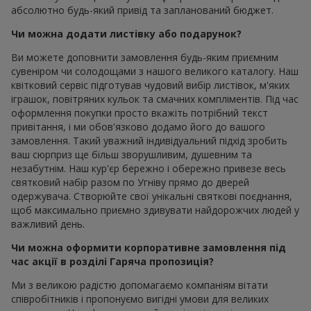
абсолютно будь-який привід та запланований бюджет.
Чи можна додати листівку або подарунок?
Ви можете доповнити замовлення будь-яким приємним
сувеніром чи солодощами з нашого великого каталогу. Наш
квітковий сервіс підготував чудовий вибір листівок, м'яких
іграшок, повітряних кульок та смачних компліментів. Під час
оформлення покупки просто вкажіть потрібний текст
привітання, і ми обов'язково додамо його до вашого
замовлення. Такий уважний індивідуальний підхід зробить
ваш сюрприз ще більш зворушливим, душевним та
незабутнім. Наш кур'єр бережно і обережно привезе весь
святковий набір разом по Угніву прямо до дверей
одержувача. Створюйте свої унікальні святкові поєднання,
щоб максимально приємно здивувати найдорожчих людей у
важливий день.
Чи можна оформити корпоративне замовлення під
час акції в розділі Гаряча пропозиція?
Ми з великою радістю допомагаємо компаніям вітати
співробітників і пропонуємо вигідні умови для великих