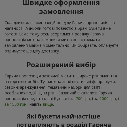
Швидке оформлення
замовлення
Складники для композицій розділу Гаряча пропозиція є в
наявності. А інколи готові повністю зібрані букети вже
готові. Саме тому весь асортимент розділу Гаряча
пропозиція можна замовити миттєво і отримати
замовлення майже моментально. Ви обираєте, оплачуєте і
отримуєте швидку доставку.
Розширений вибір
Гаряча пропозиція зазвичай містить широке різноманіття
авторських робіт. Тут можна знайти стильні флораріуми,
сезонні аранжування, тематичні набори для свят і
особливих подій. Ціни різні. Зазвичай в каталозі Гаряча
пропозиція представлені букети і за
700 грн
, і за
1000 грн
, і
за 1500 грн
і навіть
вище
.
Які букети найчастіше
потрапляють в розділ Гаряча