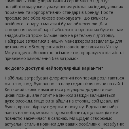
замовлень. Наш флористичний сервіс якісно підготує
потрібні подарунки з урахуванням усіх ваших індивідуальних
побажань та корпоративних стандартів бренду. Проте
просимо вас обов'язково враховувати, що кількість
акційного товару в магазині буває обмеженою. Для
створення великої партії абсолютно однакових букетів нам
знадобиться трохи більше часу на ретельну підготовку.
Найкраще зв'язатися з нашим менеджером заздалегідь для
детального обговорення всіх нюансів доставки по Угніву.
Ми узгодимо абсолютно всі моменти, прорахуємо кількість і
привеземо замовлення без затримок.
Як довго доступні найпопулярніші варіанти?
Найбільш затребувані флористичні композиції розлітаються
миттєво, іноді буквально за пару годин після появи на сайті.
Квітковий сервіс намагається регулярно додавати нові
цікаві позиції, але попит на знижки завжди залишається
дуже високим. Якщо ви знайшли на сторінці свій ідеальний
букет, краще відразу оформити покупку. Відклавши вибір
навіть на вечір, можна згодом побачити, що позиція вже
повністю закінчилася в салонах. Ми щодня створюємо
актуальні стильні новинки для ваших особливих і незабутніх