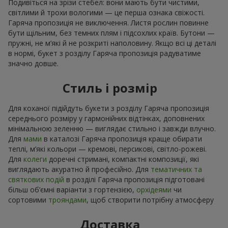
Подивіться на зрізи стебел: вони мають бути чистими,
світлими й трохи вологими — це перша ознака свіжості.
Гаряча пропозиція не виключення. Листя рослин повинне
бути щільним, без темних плям і підсохлих країв. Бутони —
пружні, не м’які й не розкриті наполовину. Якщо всі ці деталі
в нормі, букет з розділу Гаряча пропозиція радуватиме
значно довше.
Стиль і розмір
Для коханої підійдуть букети з розділу Гаряча пропозиція
середнього розміру у гармонійних відтінках, доповнених
мінімальною зеленню — виглядає стильно і завжди влучно.
Для
мами
в каталозі Гаряча пропозиція краще обирати
теплі, м’які кольори — кремові, персикові, світло-рожеві.
Для
колеги
доречні стримані, компактні композиції, які
виглядають акуратно й професійно. Для
тематичних та
святкових подій
в розділі Гаряча пропозиція підготовані
більш об’ємні варіанти з гортензією,
орхідеями
чи
сортовими
трояндами
, щоб створити потрібну атмосферу
Доставка