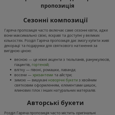
пропозиція
Сезонні композиції
Гаряча пропозиція часто включає саме сезонні квіти, адже
вони максимально свіжі, яскраві та доступні у великих
кількостях. Розділ Гаряча пропозиція дає змогу купити живі
декорації та подарунки для святкового натхнення за
вигідною ціною:
весною — це ніжні акценти з тюльпанів, ранункулюсів,
гіацинтів,
гортензій
;
влітку — півонї, ромашки, лаванда;
восени —
хризантеми
та айстри;
зимою — вишукані
новорічні букети
з хвойним
святковим оформленням, елементами шишок,
ялинових гілок і інших натуральних матеріалів.
Авторські букети
Розділ Гаряча пропозиція часто містить оригінальні