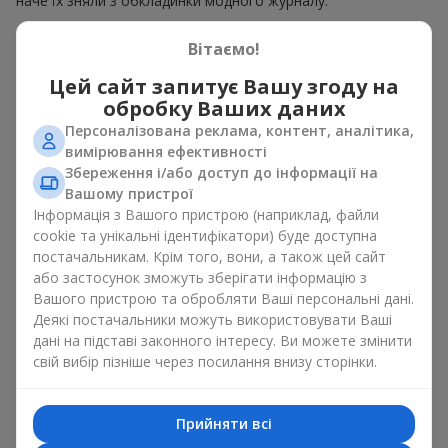
наче їх зняли з обкладинки модного журналу.
Гаряча пропозиція — це вишукані дизайнерські ансамблі та
Вітаємо!
елегантні композиції за гарячими цінами, що естетично
поєднують в собі різноманіття форм, кольорів та фактур.
Цей сайт запитує Вашу згоду на
Тут часто з'являються творчі пропозиції з
сезонних рослин
,
обробку Ваших даних
а також тематичні набори для свят і особливих подій
Персоналізована реклама, контент, аналітика,
вимірювання ефективності
Чому ціни на композиції
Збереження і/або доступ до інформації на
можуть бути нижчими
Вашому пристрої
Інформація з Вашого пристрою (наприклад, файли
Гаряча пропозиція — це не квіти які втратили свою свіжість.
cookie та унікальні ідентифікатори) буде доступна
Адже ми гарантуємо термін зберігання кожного букета в
постачальникам. Крім того, вони, а також цей сайт
ідеальному стані щонайменше протягом 5 днів. Ціни на
або застосунок зможуть зберігати інформацію з
квіти гаряча пропозиція знижуються через:
Вашого пристрою та обробляти Ваші персональні дані.
Деякі постачальники можуть використовувати Ваші
сезонність квітів — у пік цвітіння троянд, півоній або
дані на підставі законного інтересу. Ви можете змінити
гортензій ціни нижчі.
свій вибір пізніше через посилання внизу сторінки.
планове оновлення асортименту — старі композиції
продають швидше, щоб звільнити місце для нових
авторських букетів.
Прийняти всі
надходження великої партії квітів – коли ми