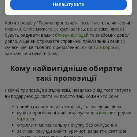
розуміємо, що квітів замовлено більше ніж потрібно,
Налаштувати
робимо привабливі варіанти дешевшими, зберігши
якість
Квіти з розділу “Гаряча пропозиція" розлітаються, як гарячі
пиріжки. Отже можете не сумніватись: вони свіжі, якісні і
будуть радувати ваших
близьких людей
та знайомих доволі
довго. А ще ви отримаєте справжній преміальний сервіс і
сучасні ідеї квіткового оформлення, як
квіти в коробці
,
замовляючи букети в нас.
Кому найвигідніше обирати
такі пропозиції
Гаряча пропозиція вигідна всім, незалежно від того готуєте
ви подарунок до свята чи просто так. Кожен хто хоче:
придбати преміальні композиції за вигідною ціною.
купити оригінальні живі подарунки
для коханих
, рідних
чи
колег
.
отримати моментальну покупку без очікування.
за лічені секунди знайти урочисті варіанти, святкові