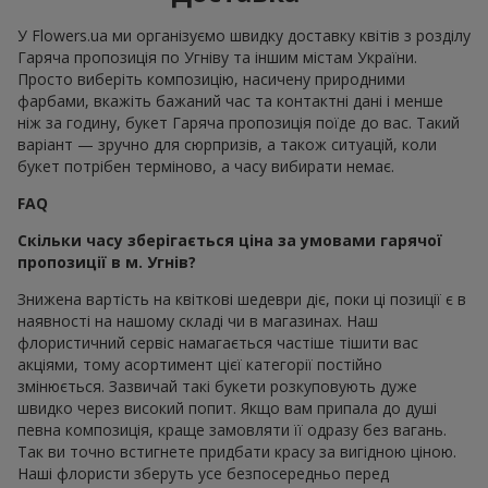
У Flowers.ua ми організуємо швидку доставку квітів з розділу
Гаряча пропозиція по Угніву та іншим містам України.
Просто виберіть композицію, насичену природними
фарбами, вкажіть бажаний час та контактні дані і менше
ніж за годину, букет Гаряча пропозиція поїде до вас. Такий
варіант — зручно для сюрпризів, а також ситуацій, коли
букет потрібен терміново, а часу вибирати немає.
FAQ
Скільки часу зберігається ціна за умовами гарячої
пропозиції в м. Угнів?
Знижена вартість на квіткові шедеври діє, поки ці позиції є в
наявності на нашому складі чи в магазинах. Наш
флористичний сервіс намагається частіше тішити вас
акціями, тому асортимент цієї категорії постійно
змінюється. Зазвичай такі букети розкуповують дуже
швидко через високий попит. Якщо вам припала до душі
певна композиція, краще замовляти її одразу без вагань.
Так ви точно встигнете придбати красу за вигідною ціною.
Наші флористи зберуть усе безпосередньо перед