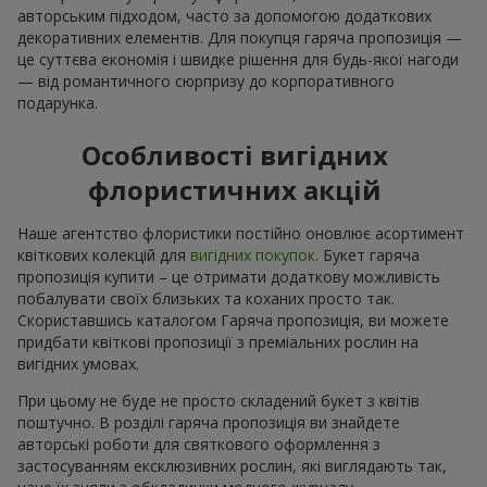
авторським підходом, часто за допомогою додаткових
декоративних елементів. Для покупця гаряча пропозиція —
це суттєва економія і швидке рішення для будь-якої нагоди
— від романтичного сюрпризу до корпоративного
подарунка.
Особливості вигідних
флористичних акцій
Наше агентство флористики постійно оновлює асортимент
квіткових колекцій для
вигідних покупок
. Букет гаряча
пропозиція купити – це отримати додаткову можливість
побалувати своїх близьких та коханих просто так.
Скориставшись каталогом Гаряча пропозиція, ви можете
придбати квіткові пропозиції з преміальних рослин на
вигідних умовах.
При цьому не буде не просто складений букет з квітів
поштучно. В розділі гаряча пропозиція ви знайдете
авторські роботи для святкового оформлення з
застосуванням ексклюзивних рослин, які виглядають так,