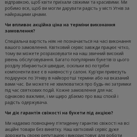
відправкою, щоб квіти приїхали свіжими та красивими. Ми
робимо все, щоб ви могли дарувати радість у місті Угнів за
найкращими цінами.
Чи впливає акційна ціна на терміни виконання
замовлення?
Спеціальна вартість ніяк не позначається на часі виконання
вашого замовлення. Квітковий сервіс завжди працює чітко,
тому ви можете розраховувати на наш звичний високий
рівень обслуговування. Багато популярних букетів із цього
розділу збираються швидше, оскільки всі потрібні
компоненти вже є в наявності у салоні. Кур'єри привезуть
подарунок по Угніву в найкоротші терміни або на вказаний
вами час. Ви можете не хвилюватися про будь-які затримки
під час святкових подій. Кожне замовлення для нас
однаково важливе, і ми щиро дбаємо про ваш спокій і
радість одержувача.
Чи діє гарантія свіжості на букети під акцією?
Ми надаємо повноцінну п'ятиденну гарантію свіжості на всі
акційні товари без винятку. Наш квітковий сервіс дуже
дорожить своєю репутацією і використовує для роботи