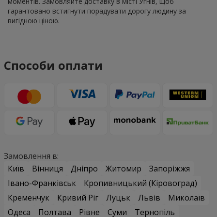
моментів. Замовляйте доставку в місті Угнів, щоб
гарантовано встигнути порадувати дорогу людину за
вигідною ціною.
Способи оплати
Замовлення в:
Київ
Вінниця
Дніпро
Житомир
Запоріжжя
Івано-Франківськ
Кропивницький (Кіровоград)
Кременчук
Кривий Ріг
Луцьк
Львів
Миколаїв
Одеса
Полтава
Рівне
Суми
Тернопіль