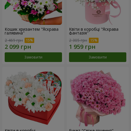
Кошик хризантем "Яскрава
Квіти в коробці "Яскрава
галявина"
фантазія"
2 469 грн
2 305 грн
Замовити
Замовити
Квіти в коробці
Букет "Свіже рішення"