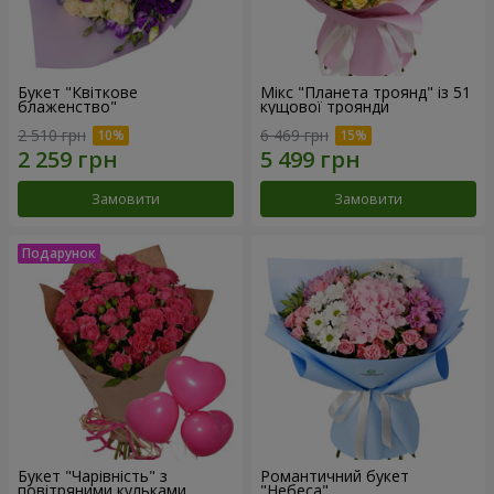
Букет "Квіткове
Мікс "Планета троянд" із 51
блаженство"
кущової троянди
2 510 грн
6 469 грн
Замовити
Замовити
Букет "Чарівність" з
Романтичний букет
повітряними кульками
"Небеса"