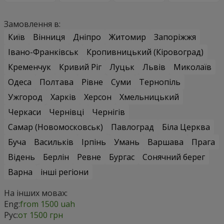
Замовлення в:
Київ
Вінниця
Дніпро
Житомир
Запоріжжя
Івано-Франківськ
Кропивницький (Кіровоград)
Кременчук
Кривий Ріг
Луцьк
Львів
Миколаїв
Одеса
Полтава
Рівне
Суми
Тернопіль
Ужгород
Харків
Херсон
Хмельницький
Черкаси
Чернівці
Чернігів
Самар (Новомосковськ)
Павлоград
Біла Церква
Буча
Васильків
Ірпінь
Умань
Варшава
Прага
Відень
Берлін
Ревне
Бургас
Сонячний берег
Варна
інші регіони
На інших мовах:
Eng:
from 1500 uah
Рус:
от 1500 грн