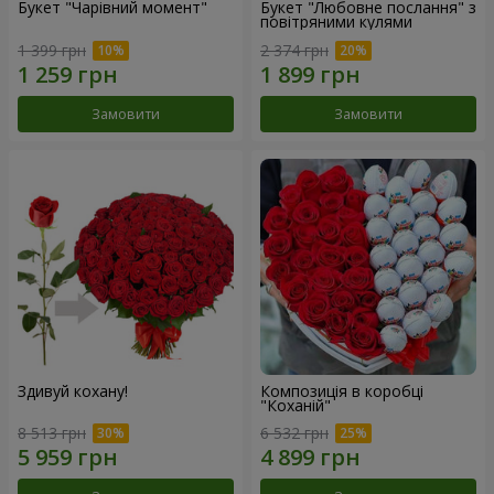
Букет "Чарівний момент"
Букет "Любовне послання" з
повітряними кулями
1 399 грн
2 374 грн
Замовити
Замовити
Здивуй кохану!
Композиція в коробці
"Коханій"
8 513 грн
6 532 грн