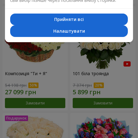
свій вибір пізніше через посилання внизу сторінки.
Прийняти всі
Налаштувати
Композиція "Ти + Я"
101 біла троянда
54 198 грн
7 374 грн
Замовити
Замовити