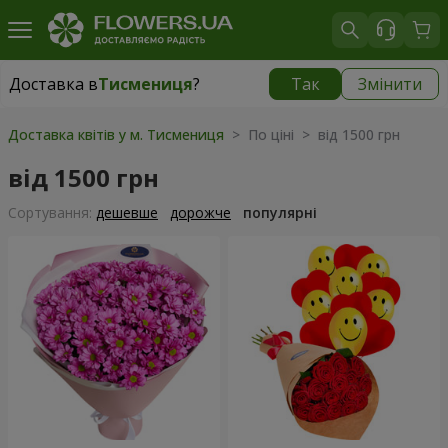
Доставка в
Тисмениця
?
Так
Змінити
Доставка в
Тисмениця
|
безкоштовно
Доставка квітів у м. Тисмениця
> По ціні > від 1500 грн
від 1500 грн
Сортування:
дешевше
дорожче
популярні