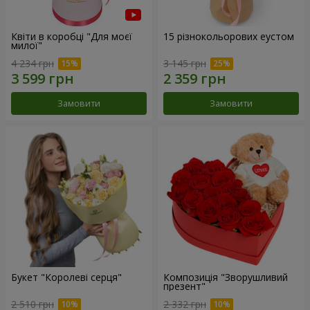
Квіти в коробці "Для моєї
15 різнокольорових еустом
милої"
4 234 грн
3 145 грн
Замовити
Замовити
Букет "Королеві серця"
Композиція "Зворушливий
презент"
2 510 грн
2 332 грн