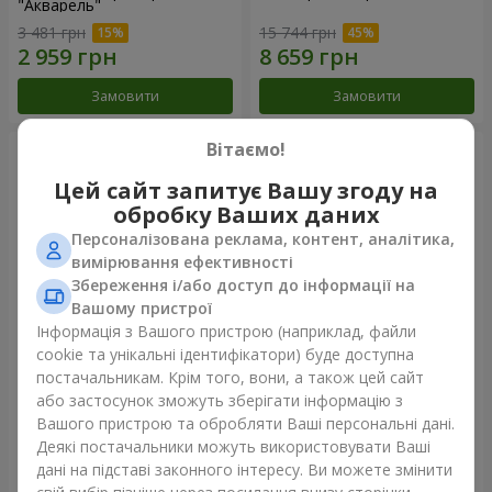
"Акварель"
3 481 грн
15 744 грн
Замовити
Замовити
Вітаємо!
Цей сайт запитує Вашу згоду на
обробку Ваших даних
Персоналізована реклама, контент, аналітика,
вимірювання ефективності
Збереження і/або доступ до інформації на
Вашому пристрої
Інформація з Вашого пристрою (наприклад, файли
cookie та унікальні ідентифікатори) буде доступна
101 різнокольорова
501 червона троянда
постачальникам. Крім того, вони, а також цей сайт
троянда
або застосунок зможуть зберігати інформацію з
9 014 грн
56 362 грн
Вашого пристрою та обробляти Ваші персональні дані.
Деякі постачальники можуть використовувати Ваші
дані на підставі законного інтересу. Ви можете змінити
Замовити
Замовити