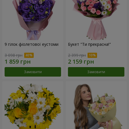
9 гілок фіолетової еустоми
Букет "Ти прекрасна!"
3 098 грн
2 399 грн
Замовити
Замовити