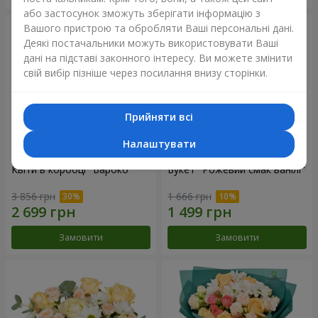
або застосунок зможуть зберігати інформацію з
Вашого пристрою та обробляти Ваші персональні дані.
Деякі постачальники можуть використовувати Ваші
дані на підставі законного інтересу. Ви можете змінити
свій вибір пізніше через посилання внизу сторінки.
Прийняти всі
Налаштувати
Квіти в коробці "Бароко"
Букет "Рожевий смак ванілі"
3 856 грн
1 666 грн
Замовити
Замовити