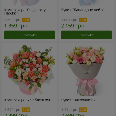
Композиція "Сніданок у
Букет "Лавандове небо"
Парижі"
1 599 грн
3 084 грн
Замовити
Замовити
Композиція "Улюблені очі"
Букет "Закоханість"
3 570 грн
3 374 грн