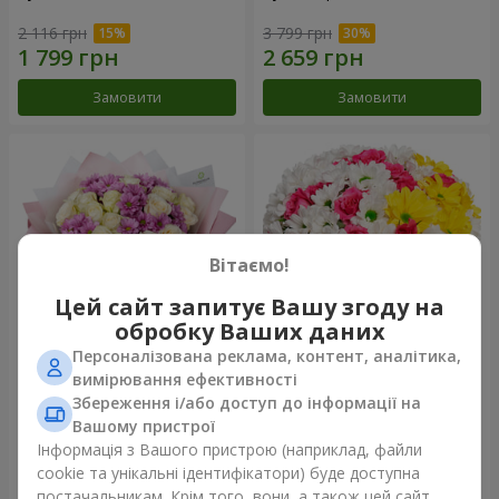
2 116 грн
3 799 грн
Замовити
Замовити
Вітаємо!
Цей сайт запитує Вашу згоду на
обробку Ваших даних
Персоналізована реклама, контент, аналітика,
Букет "Дежавю"
Квіти в коробці "Моє серце"
вимірювання ефективності
Збереження і/або доступ до інформації на
2 658 грн
1 364 грн
Вашому пристрої
Інформація з Вашого пристрою (наприклад, файли
cookie та унікальні ідентифікатори) буде доступна
Замовити
Замовити
постачальникам. Крім того, вони, а також цей сайт