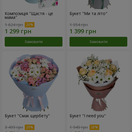
Композиція "Щастя - це
Букет "Ми та літо"
мама"
1 624 грн
1 554 грн
Замовити
Замовити
Букет "Смак щербету"
Букет "I need you"
3 499 грн
1 949 грн