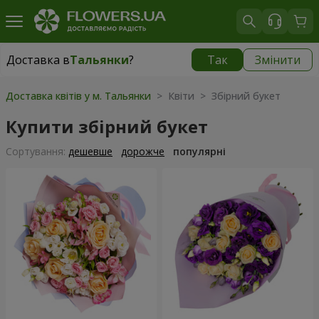
Доставка в
Тальянки
?
Так
Змінити
Доставка в
Тальянки
|
безкоштовно
Доставка квітів у м. Тальянки
> Квіти > Збірний букет
Купити збірний букет
Сортування:
дешевше
дорожче
популярні