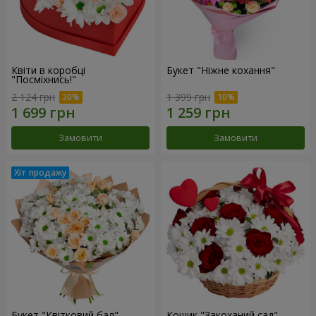
Квіти в коробці
Букет "Ніжне кохання"
"Посміхнись!"
2 124 грн
1 399 грн
Замовити
Замовити
Букет "Квітковий бал"
Кошик "Закоханий сад"