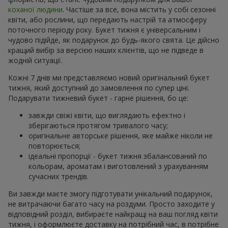
коханої людини
. Частіше за все, вона містить у собі сезонні
квіти, або рослини, що передають настрій та атмосферу
поточного періоду року. Букет тижня є універсальним і
чудово підійде, як подарунок до будь-якого свята. Це дійсно
кращий вибір за версією наших клієнтів, що не підведе в
жодній ситуації.
Кожні 7 днів ми представляємо новий оригінальний букет
тижня, який доступний до замовлення по супер ціні.
Подарувати тижневий букет - гарне рішення, бо це:
завжди свіжі квіти, що виглядають ефектно і
зберігаються протягом тривалого часу;
оригінальне авторське рішення, яке майже ніколи не
повторюється;
ідеальні пропорції - букет тижня збалансований по
кольорам, ароматам і виготовлений з урахуванням
сучасних трендів.
Ви завжди маєте змогу підготувати унікальний подарунок,
не витрачаючи багато часу на роздуми. Просто заходите у
відповідний розділ, вибираєте найкращі на ваш погляд квіти
тижня, і оформлюєте доставку на потрібний час, в потрібне