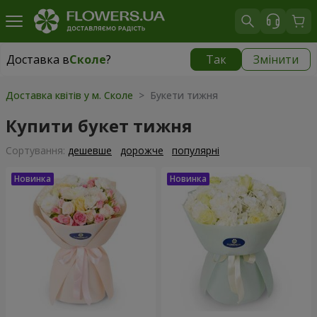
Доставка в
Сколе
?
Так
Змінити
Доставка в
Сколе
|
755 грн
Доставка квітів у м. Сколе
> Букети тижня
Купити букет тижня
Сортування:
дешевше
дорожче
популярні