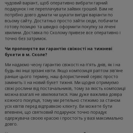
чудовий варіант, щоб оперативно вибрати гарний
подарунок і не переплачувати зайвих грошей. Вам не
потрібно довго думати чи шукати вигідні варіанти по
всьому сайту. Достатньо просто зайти сюди, побачити
готову позицію та швидко оформити покупку за лічені
хвилини. Доставка по Сколому привезе все оперативно і
точно без затримок.
Чи пропонуєте ви гарантію свіжості на тижневі
букети в м. Сколе?
Ми надаємо чесну гарантію свіжості на п'ять днів, як і на
будь-які інші зрізані квіти. Якщо композиція раптом зів'яне
раніше цього терміну, наш флористичний сервіс просто
замінить її на новий букет тижня. Ми щодня отримуємо
свіжі рослини від постачальників, тому за якість композиції
можна взагалі не хвилюватися. Нам дуже важлива довіра
кожного покупця, тому ми ретельно стежимо за станом
усіх квітів перед відправкою клієнту. Ви можете бути
впевнені, що святковий подарунок точно порадує
одержувача своєю красою і простоїть у вазі максимально
довго.