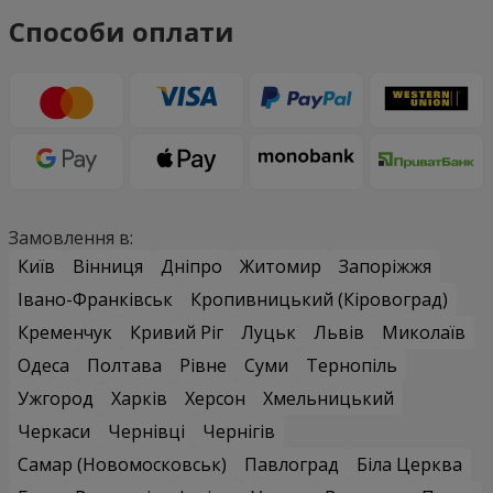
Способи оплати
Замовлення в:
Київ
Вінниця
Дніпро
Житомир
Запоріжжя
Івано-Франківськ
Кропивницький (Кіровоград)
Кременчук
Кривий Ріг
Луцьк
Львів
Миколаїв
Одеса
Полтава
Рівне
Суми
Тернопіль
Ужгород
Харків
Херсон
Хмельницький
Черкаси
Чернівці
Чернігів
Самар (Новомосковськ)
Павлоград
Біла Церква