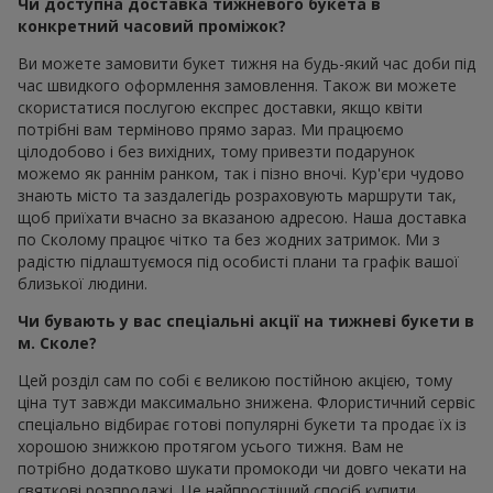
Чи доступна доставка тижневого букета в
конкретний часовий проміжок?
Ви можете замовити букет тижня на будь-який час доби під
час швидкого оформлення замовлення. Також ви можете
скористатися послугою експрес доставки, якщо квіти
потрібні вам терміново прямо зараз. Ми працюємо
цілодобово і без вихідних, тому привезти подарунок
можемо як раннім ранком, так і пізно вночі. Кур'єри чудово
знають місто та заздалегідь розраховують маршрути так,
щоб приїхати вчасно за вказаною адресою. Наша доставка
по Сколому працює чітко та без жодних затримок. Ми з
радістю підлаштуємося під особисті плани та графік вашої
близької людини.
Чи бувають у вас спеціальні акції на тижневі букети в
м. Сколе?
Цей розділ сам по собі є великою постійною акцією, тому
ціна тут завжди максимально знижена. Флористичний сервіс
спеціально відбирає готові популярні букети та продає їх із
хорошою знижкою протягом усього тижня. Вам не
потрібно додатково шукати промокоди чи довго чекати на
святкові розпродажі. Це найпростіший спосіб купити