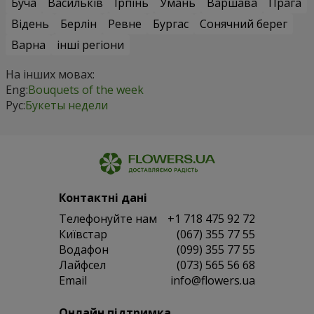
Буча
Васильків
Ірпінь
Умань
Варшава
Прага
Відень
Берлін
Ревне
Бургас
Сонячний берег
Варна
інші регіони
На інших мовах:
Eng:
Bouquets of the week
Рус:
Букеты недели
Контактні дані
Телефонуйте нам
+1 718 475 92 72
Київстар
(067) 355 77 55
Водафон
(099) 355 77 55
Лайфсел
(073) 565 56 68
Email
info@flowers.ua
Онлайн підтримка