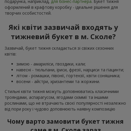
подарунка, наприклад,
для бізнес-партнера
. Букет тижня
оформлений в крафтову коробку - ідеальне рішення для
творчих особистостей.
Які квіти зазвичай входять у
тижневий букет в м. Сколе?
Зазвичай, букет тижня складається зі свіжих сезонних
квітів:
зимою - амариліси, гвоздики, кали;
навесні - тюльпани, іриси, фрезії, нарциси та гіацинти;
літом - ромашки, півонії, гортензії, квіти соняшника;
восени - айстри, хризантеми та жоржини.
Стильні квіти тижня можуть доповнюватись класичними
трояндами, аспарагусом, ягодами скіммії та іншими
рослинами, що не втрачають своєї популярності незалежно
від пори року і чудово доповнюють наявну композицію
Чому варто замовити букет тижня
саме в м. Сколе зараз