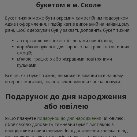
букетом в м. Сколе
Букет тижня може бути окремим самостійним подарунком.
Адже і оформлення, і підбір квітів виконаний на найвищому
рівні, щоб одержувач був у захваті. Доповніть букет тижня:
авторською листівкою зі словами привітання;
коробкою цукерок для гарного настрою і позитивних
емоцій;
м’якою іграшкою або яскравими повітряними
кульками.
Все це, як і букет тижня, ви можете замовити в нашому
інтернет-магазині, значно зекономивши час на пошуки.
Подарунок до дня народження
або ювілею
Якщо плануєте
подарунок до дня народження
чи ювілею,
обов’язково доповніть тижневий букет листівкою з
найщирішими привітаннями. Інші доповнення залежать від
віку людини, ваших стосунків з нею та індивідуальних