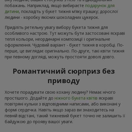
побажань. Наприклад, якщо вибираєте
подарунок для
дитини
, покладіть у букет тижня м’яку іграшку; дорослої
людини - коробку якісних шоколадних цукерок.
Приділіть ретельну увагу вибору букета тижня для
особливого настрою. Тут можуть бути застосовані яскраві
теплі кольори, неординарні композиції і оригінальне
оформлення. Чудовий варіант - букет тижня в коробці. По-
перше, це виглядає оригінально. По-друге, такі квіти тижня
при певному догляді, можуть простояти доволі довго.
Романтичний сюрприз без
приводу
Хочете порадувати свою кохану людину? Немає нічого
простішого. Додайте до
ніжного букета квітів
яскраві
повітряні кульки з відповідними написами, або виконані у
формі сердечка. Навіть якщо зараз ви знаходитесь на
певній відстані, такий тижневий букет точно не залишить її
байдужою до прояву вашої уваги.