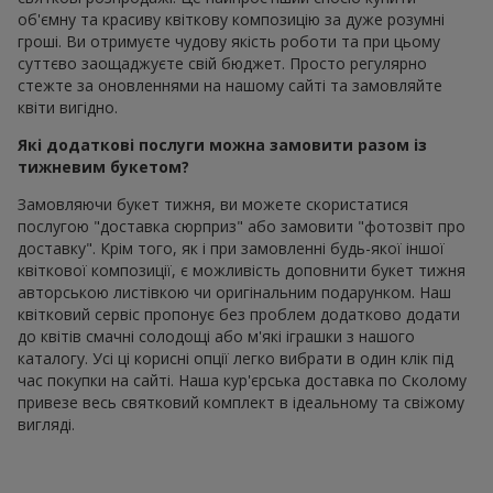
об'ємну та красиву квіткову композицію за дуже розумні
гроші. Ви отримуєте чудову якість роботи та при цьому
суттєво заощаджуєте свій бюджет. Просто регулярно
стежте за оновленнями на нашому сайті та замовляйте
квіти вигідно.
Які додаткові послуги можна замовити разом із
тижневим букетом?
Замовляючи букет тижня, ви можете скористатися
послугою "доставка сюрприз" або замовити "фотозвіт про
доставку". Крім того, як і при замовленні будь-якої іншої
квіткової композиції, є можливість доповнити букет тижня
авторською листівкою чи оригінальним подарунком. Наш
квітковий сервіс пропонує без проблем додатково додати
до квітів смачні солодощі або м'які іграшки з нашого
каталогу. Усі ці корисні опції легко вибрати в один клік під
час покупки на сайті. Наша кур'єрська доставка по Сколому
привезе весь святковий комплект в ідеальному та свіжому
вигляді.