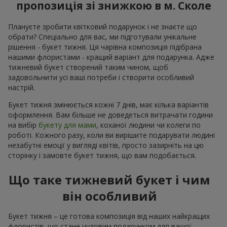
пропозиція зі знижкою в м. Сколе
Плануєте зробити квітковий подарунок і не знаєте що
обрати? Спеціально для вас, ми підготували унікальне
рішення - букет тижня. Ця чарівна композиція підібрана
нашими флористами - кращий варіант для подарунка. Адже
тижневий букет створений таким чином, щоб
задовольнити усі ваші потреби і створити особливий
настрій.
Букет тижня змінюється кожні 7 днів, має кілька варіантів
оформлення. Вам більше не доведеться витрачати години
на вибір
букету для мами
, коханої людини чи колеги по
роботі. Кожного разу, коли ви вирішите подарувати людині
незабутні емоції у вигляді квітів, просто зазирніть на цю
сторінку і замовте букет тижня, що вам подобається.
Що таке тижневий букет і чим
він особливий
Букет тижня – це готова композиція від наших найкращих
флористів, що стане чудовим подарунком для вашої