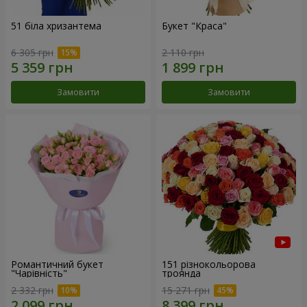
51 біла хризантема
Букет "Краса"
6 305 грн
2 110 грн
Замовити
Замовити
Романтичний букет
151 різнокольорова
"Чарівність"
троянда
2 332 грн
15 271 грн