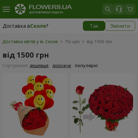
Доставка в
Сколе
?
Так
Змінити
Доставка в
Сколе
|
755 грн
Доставка квітів у м. Сколе
> По ціні > від 1500 грн
від 1500 грн
Сортування:
дешевше
дорожче
популярні