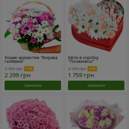
Кошик хризантем "Яскрава
Квіти в коробці
галявина"
"Посміхнись!"
2 705 грн
2 199 грн
Замовити
Замовити