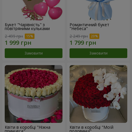
Букет "Чарівність" з
Романтичний букет
повітряними кульками
"Небеса"
2 499 грн
2 249 грн
Замовити
Замовити
Квіти в коробці "Ніжна
Квіти в коробці "Моїй
принцеса"
половинці"