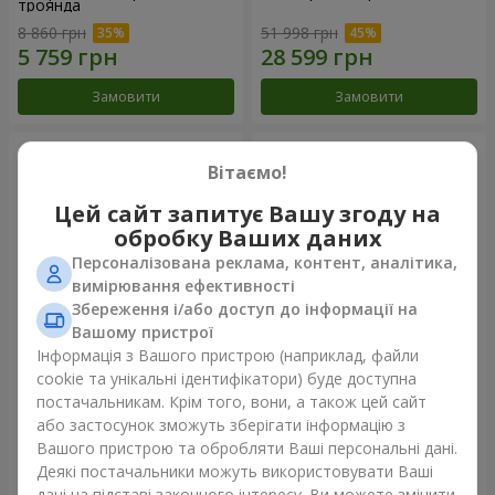
троянда
8 860 грн
51 998 грн
Замовити
Замовити
Вітаємо!
Цей сайт запитує Вашу згоду на
обробку Ваших даних
Персоналізована реклама, контент, аналітика,
вимірювання ефективності
Збереження і/або доступ до інформації на
Вашому пристрої
Інформація з Вашого пристрою (наприклад, файли
Композиція "Ти + Я"
101 біла троянда
cookie та унікальні ідентифікатори) буде доступна
постачальникам. Крім того, вони, а також цей сайт
51 398 грн
7 624 грн
або застосунок зможуть зберігати інформацію з
Вашого пристрою та обробляти Ваші персональні дані.
Деякі постачальники можуть використовувати Ваші
Замовити
Замовити
дані на підставі законного інтересу. Ви можете змінити