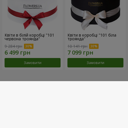
Квіти в білій коробці "101
Квіти в коробці "101 біла
червона троянда"
троянда"
9 284 грн
10 141 грн
Замовити
Замовити
Наші досягнення
Доставка квітів року в Україні
«Вибір країни»
2026 рік