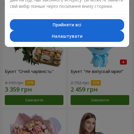
свій вибір пізніше через посилання внизу сторінки.
Прийняти всі
Налаштувати
Букет "Очей чарівність"
Букет "Не випускай мрію!"
4 199 грн
2 732 грн
Замовити
Замовити