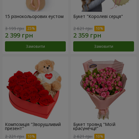
15 різнокольорових еустом
Букет "Королеві серця"
3 199 грн
2 621 грн
Замовити
Замовити
Композиція "Зворушливий
Букет троянд "Моїй
презент"
красунечці!"
2 221 грн
2 621 грн