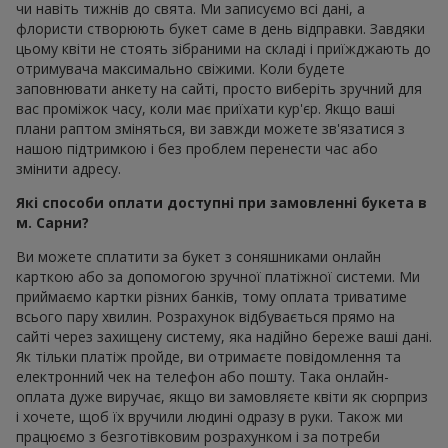
чи навіть тижнів до свята. Ми записуємо всі дані, а
флористи створюють букет саме в день відправки. Завдяки
цьому квіти не стоять зібраними на складі і приїжджають до
отримувача максимально свіжими. Коли будете
заповнювати анкету на сайті, просто виберіть зручний для
вас проміжок часу, коли має приїхати кур'єр. Якщо ваші
плани раптом зміняться, ви завжди можете зв'язатися з
нашою підтримкою і без проблем перенести час або
змінити адресу.
Які способи оплати доступні при замовленні букета в
м. Сарни?
Ви можете сплатити за букет з соняшниками онлайн
карткою або за допомогою зручної платіжної системи. Ми
приймаємо картки різних банків, тому оплата триватиме
всього пару хвилин. Розрахунок відбувається прямо на
сайті через захищену систему, яка надійно береже ваші дані.
Як тільки платіж пройде, ви отримаєте повідомлення та
електронний чек на телефон або пошту. Така онлайн-
оплата дуже виручає, якщо ви замовляєте квіти як сюрприз
і хочете, щоб їх вручили людині одразу в руки. Також ми
працюємо з безготівковим розрахунком і за потреби