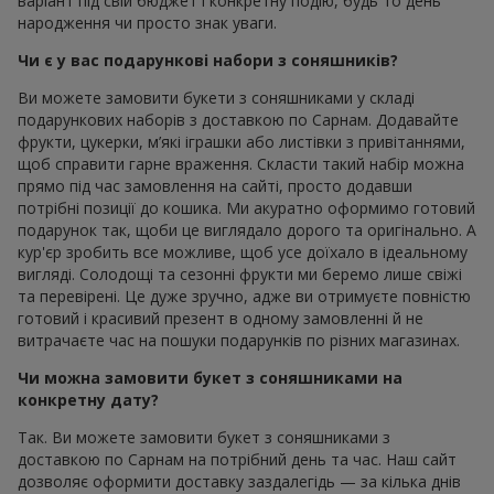
варіант під свій бюджет і конкретну подію, будь то день
народження чи просто знак уваги.
Чи є у вас подарункові набори з соняшників?
Ви можете замовити букети з соняшниками у складі
подарункових наборів з доставкою по Сарнам. Додавайте
фрукти, цукерки, м’які іграшки або листівки з привітаннями,
щоб справити гарне враження. Скласти такий набір можна
прямо під час замовлення на сайті, просто додавши
потрібні позиції до кошика. Ми акуратно оформимо готовий
подарунок так, щоби це виглядало дорого та оригінально. А
кур'єр зробить все можливе, щоб усе доїхало в ідеальному
вигляді. Солодощі та сезонні фрукти ми беремо лише свіжі
та перевірені. Це дуже зручно, адже ви отримуєте повністю
готовий і красивий презент в одному замовленні й не
витрачаєте час на пошуки подарунків по різних магазинах.
Чи можна замовити букет з соняшниками на
конкретну дату?
Так. Ви можете замовити букет з соняшниками з
доставкою по Сарнам на потрібний день та час. Наш сайт
дозволяє оформити доставку заздалегідь — за кілька днів