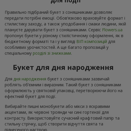
для події
Правильно підібраний букет з соняшниками дозволяє
передати потрібні емоції. Обов’язково враховуйте формат і
стилистику заходу, а також уподобання і смаки людини, якій
плануєте дарувати букет з соняшниками. Сервіс
Flowers.ua
пропонує букети у різному стилістичному оформленні, як в
бюджетному форматі та і у вигляді
ВІП композицій
для
особливих урочистостей. А ще багато пропозицій у
спеціальному
розділі зі знижками
.
Букет для дня народження
Для
дня народження
букет з соняшниками зазвичай
роблять об’ємним і виразним. Такий букет з соняшниками
оформлюють у святковій упаковці, перетворюючи його на
ефектний букет для події.
Вибирайте пишні монобукети або мікси з яскравими
акцентами, як червоні троянди чи сині гортензії для
контрасту. Використовуйте сучасний крафтовий папір та
стильну стрічку, щоб створити відчуття свята та
піднесеного настрою.