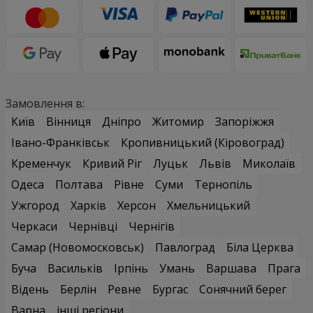
Замовлення в:
Київ
Вінниця
Дніпро
Житомир
Запоріжжя
Івано-Франківськ
Кропивницький (Кіровоград)
Кременчук
Кривий Ріг
Луцьк
Львів
Миколаїв
Одеса
Полтава
Рівне
Суми
Тернопіль
Ужгород
Харків
Херсон
Хмельницький
Черкаси
Чернівці
Чернігів
Самар (Новомосковськ)
Павлоград
Біла Церква
Буча
Васильків
Ірпінь
Умань
Варшава
Прага
Відень
Берлін
Ревне
Бургас
Сонячний берег
Варна
інші регіони