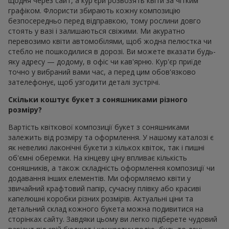
щодня через сайт, а кур'єри розвозять квіти за чітким
графіком. Флористи збирають кожну композицію
безпосередньо перед відправкою, тому рослини довго
стоять у вазі і залишаються свіжими. Ми акуратно
перевозимо квіти автомобілями, щоб жодна пелюстка чи
стебло не пошкодилися в дорозі. Ви можете вказати будь-
яку адресу — додому, в офіс чи кав'ярню. Кур'єр приїде
точно у вибраний вами час, а перед цим обов'язково
зателефонує, щоб узгодити деталі зустрічі.
Скільки коштує букет з соняшниками різного
розміру?
Вартість квіткової композиції букет з соняшниками
залежить від розміру та оформлення. У нашому каталозі є
як невеликі лаконічні букети з кількох квіток, так і пишні
об'ємні оберемки. На кінцеву ціну впливає кількість
соняшників, а також складність оформлення композиції чи
додавання інших елементів. Ми оформляємо квіти у
звичайний крафтовий папір, сучасну плівку або красиві
капелюшні коробки різних розмірів. Актуальні ціни та
детальний склад кожного букета можна подивитися на
сторінках сайту. Завдяки цьому ви легко підберете чудовий