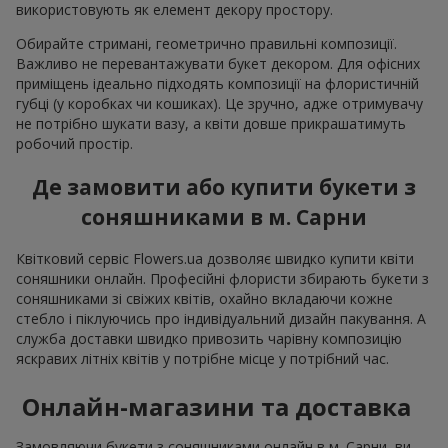
використовують як елемент декору простору.
Обирайте стримані, геометрично правильні композиції.
Важливо не перевантажувати букет декором. Для офісних
приміщень ідеально підходять композиції на флористичній
губці (у коробках чи кошиках). Це зручно, адже отримувачу
не потрібно шукати вазу, а квіти довше прикрашатимуть
робочий простір.
Де замовити або купити букети з
соняшниками в м. Сарни
Квітковий сервіс Flowers.ua дозволяє швидко купити квіти
соняшники онлайн. Професійні флористи збирають букети з
соняшниками зі свіжих квітів, охайно вкладаючи кожне
стебло і піклуючись про індивідуальний дизайн пакування. А
служба доставки швидко привозить чарівну композицію
яскравих літніх квітів у потрібне місце у потрібний час.
Онлайн-магазини та доставка
Замовляючи букети з соняшниками онлайн в м. Сарни, ви