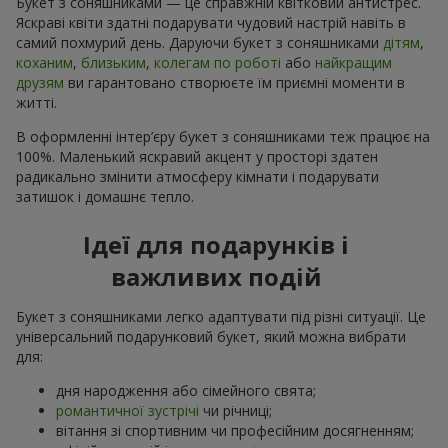
Букет з соняшниками — це справжній квітковий антистрес.
Яскраві квіти здатні подарувати чудовий настрій навіть в
самий похмурий день. Даруючи букет з соняшниками
дітям
,
коханим
,
близьким
,
колегам по роботі
або
найкращим
друзям
ви гарантовано створюєте їм приємні моменти в
житті.
В оформленні інтер’єру букет з соняшниками теж працює на
100%. Маленький яскравий акцент у просторі здатен
радикально змінити атмосферу кімнати і подарувати
затишок і домашнє тепло.
Ідеї для подарунків і
важливих подій
Букет з соняшниками легко адаптувати під різні ситуації. Це
універсальний подарунковий букет, який можна вибрати
для:
дня народження або сімейного свята;
романтичної зустрічі
чи річниці;
вітання зі спортивним чи професійним досягненням;