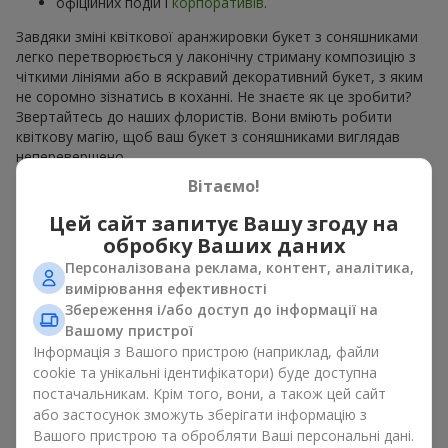
офіційних подій і
корпоративів
.
Завдяки зміні квіткової аранжировки букет з соняшниками
легко перетворюється у лаконічну стриману композицію з
чіткими лініями або в яскравий декоративний букет, з яким
не соромно зізнатись в коханні. Не знаєте як це зробити?
Звертайтесь до наших флористів. Вони вміють робити
квіткову магію, щоб ваш букет з соняшниками виглядав
неперевершено.
Вітаємо!
Види букетів з соняшниками
Цей сайт запитує Вашу згоду на
обробку Ваших даних
Асортимент
Flowers.ua
дозволяє вибрати букети з
соняшниками у різних стилях. На наших сторінках ви можете
Персоналізована реклама, контент, аналітика,
знайти:
вимірювання ефективності
Збереження і/або доступ до інформації на
моно букети з 7, 9 або 11 квітів;
Вашому пристрої
ніжні композиції доповненні сезонними рослинами;
Інформація з Вашого пристрою (наприклад, файли
витончені поєднання з класичними трояндами;
cookie та унікальні ідентифікатори) буде доступна
яскраві букети з паростками ніжної зелені.
постачальникам. Крім того, вони, а також цей сайт
Єдиний нюанс, соняшники — це сезонні квіти, які доступні
або застосунок зможуть зберігати інформацію з
для продажу лише в сезон цвітіння.
Вашого пристрою та обробляти Ваші персональні дані.