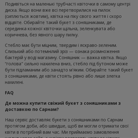
Подивіться на маленькі трубчасті квіточки в самому центрі
диска. Якщо вони вже всі перетворилися на пилок
(сиплються жовтим), квітка на піку свого життя і скоро
відцвіте. Обирайте такий букет з соняшниками, де
серединка кожної квіточки щільна, зеленкувата або
коричнева, без явного шару пилку.
Стебло має бути міцним, твердим і яскраво-зеленим.
Слизький або потемнілий зріз — ознака розмноження
бактерій у воді магазину. Соняшник — важка квітка. Якщо
“голова" сильно нахилена вниз, стебло під бутоном може
бути підламаним або занадто м'яким. Обирайте такий букет
з соняшниками, де квіти стоять рівно або лише злегка
нахилені.
FAQ
Де можна купити свіжий букет з соняшниками з
доставкою по Сарнам?
Наш сервіс доставляє букети з соняшниками по Сарнам
протягом доби, або швидше, щоб ви могли отримати свої
квіти в потрібний вам час. Ми приймаємо замовлення