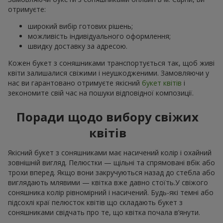
отримуєте:
широкий вибір готових рішень;
можливість індивідуального оформлення;
швидку доставку за адресою.
Кожен букет з соняшниками транспортується так, щоб живі
квіти залишалися свіжими і неушкодженими. Замовляючи у
нас ви гарантовано отримуєте якісний
букет квітів
і
зекономите свій час на пошуки відповідної композиції.
Поради щодо вибору свіжих
квітів
Якісний букет з соняшниками має насичений колір і охайний
зовнішній вигляд. Пелюстки — щільні та спрямовані вбік або
трохи вперед. Якщо вони закручуються назад до стебла або
виглядають млявими — квітка вже давно стоїть.У свіжого
соняшника колір рівномірний і насичений. Будь-які темні або
підсохлі краї пелюсток квітів що складають букет з
соняшниками свідчать про те, що квітка почала в’янути.