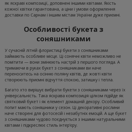
як яскраві композиції, доповнені іншими квітами. Якість
кожної квітки гарантована, а ціни і умови оформлення
доставки по Сарнам і іншим містам України дуже приємні.
Особливості букета з
соняшниками
У сучасній літній флористиці букети з соняшниками
займають особливе місце. Ці сонячні квіти неможливо не
помітити — вони змінюють настрій з першого погляда. А
тримаючи в руках букет з соняшниками ви наче
переноситесь на осінню поляну квітів, де жовті квіти
створюють приємні відчуття спокою, затишку і тепла.
Багато хто вирішує вибрати букети з соняшниками через їх
універсальність. Така яскрава композиція цілком підійде як
святковий букет і як елемент домашній декору. Особливий
попит мають соняшники у сезон. Ці декоративні рослини
наче створені для фотосесій і незабутніх емоцій. А ще букет
з соняшниками чудово поєднується з іншими натуральними
квітами і підкреслює стиль інтер’єру.