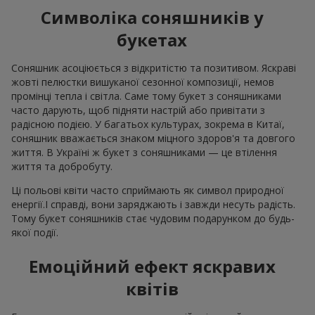
Символіка соняшників у
букетах
Соняшник асоціюється з відкритістю та позитивом. Яскраві
жовті пелюстки вишуканої сезонної композиції, немов
промінці тепла і світла. Саме тому букет з соняшниками
часто дарують, щоб підняти настрій або привітати з
радісною подією. У багатьох культурах, зокрема в Китаї,
соняшник вважається знаком міцного здоров'я та довгого
життя. В Україні ж букет з соняшниками — це втілення
життя та добробуту.
Ці польові квіти часто сприймають як символ природної
енергії.І справді, вони заряджають і завжди несуть радість.
Тому букет соняшників стає чудовим подарунком до будь-
якої події.
Емоційний ефект яскравих
квітів