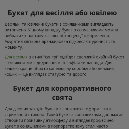
Букет для весілля або ювілею
Весільні та ювілейні букети з соняшниками виглядають
витончено. У цьому випадку букет з соняшниками можна
вибрати як частину загальної концепції оформлення.
Акуратна квіткова аранжировка підкреслює урочистість
моменту.
Для весілля
в стилі "кантрі" підійде невеликий охайний букет
з соняшником з додаванням гіпсофіли чи лаванди. Для
ювілею краще обрати капелюшну коробку або великий
кошик — це виглядає статусно та дорого.
Букет для корпоративного
свята
Для ділових заходів букети з соняшників оформлюють
стримано й стильно. Такий букет з соняшниками допомагає
створити позитивну атмосферу й виглядає професійно.
Букет з соняшниками в корпоративному стилі часто