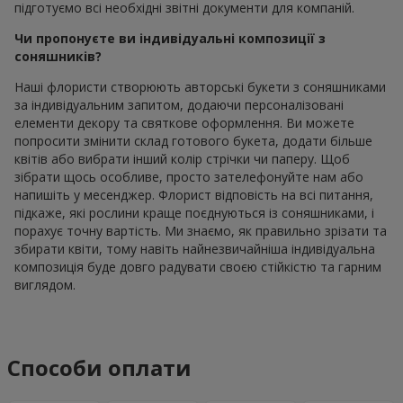
підготуємо всі необхідні звітні документи для компаній.
Чи пропонуєте ви індивідуальні композиції з
соняшників?
Наші флористи створюють авторські букети з соняшниками
за індивідуальним запитом, додаючи персоналізовані
елементи декору та святкове оформлення. Ви можете
попросити змінити склад готового букета, додати більше
квітів або вибрати інший колір стрічки чи паперу. Щоб
зібрати щось особливе, просто зателефонуйте нам або
напишіть у месенджер. Флорист відповість на всі питання,
підкаже, які рослини краще поєднуються із соняшниками, і
порахує точну вартість. Ми знаємо, як правильно зрізати та
збирати квіти, тому навіть найнезвичайніша індивідуальна
композиція буде довго радувати своєю стійкістю та гарним
виглядом.
Способи оплати