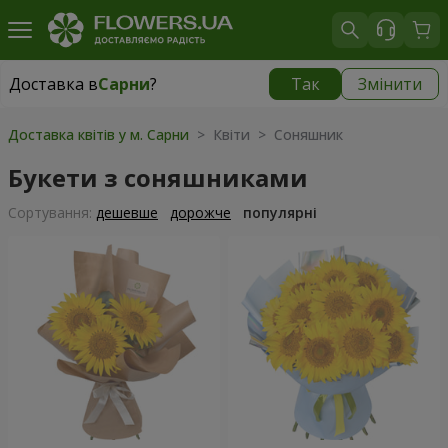
Доставка в
Сарни
?
Так
Змінити
Доставка в
Сарни
|
1320 грн
Доставка квітів у м. Сарни
> Квіти > Соняшник
Букети з соняшниками
Сортування:
дешевше
дорожче
популярні