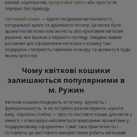
ювілей, корпоратив,
професійне свято
або просто як
сюрприз без приводу.
Квітковий кошик
— вдале поєднання витонченості,
натуральної краси та душевного посилу. Це може бути
ароматна квіткова елегантність або креативне квіткове
рішення, яке вражає з першого погляду. Завдяки живим
рослинам для оформлення квіткового кошику такі
подарунки створюють гармонію кольору та аромату в будь-
якому просторі.
Чому квіткові кошики
залишаються популярними в
м. Ружин
Квіткові кошики поєднують естетику, зручність і
функціональність. Їх не потрібно розпаковувати, шукати
вазу, обрізати стебла — просто поставте кошик для квітів у
кімнаті, і атмосфера наповниться природніми ароматами у
подарунковому оформленні. Саме така практичність і
готовність до миттєвого використання робить квітковий