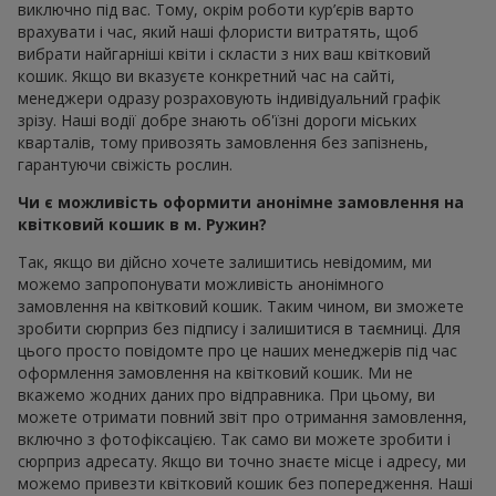
виключно під вас. Тому, окрім роботи кур’єрів варто
врахувати і час, який наші флористи витратять, щоб
вибрати найгарніші квіти і скласти з них ваш квітковий
кошик. Якщо ви вказуєте конкретний час на сайті,
менеджери одразу розраховують індивідуальний графік
зрізу. Наші водії добре знають об'їзні дороги міських
кварталів, тому привозять замовлення без запізнень,
гарантуючи свіжість рослин.
Чи є можливість оформити анонімне замовлення на
квітковий кошик в м. Ружин?
Так, якщо ви дійсно хочете залишитись невідомим, ми
можемо запропонувати можливість анонімного
замовлення на квітковий кошик. Таким чином, ви зможете
зробити сюрприз без підпису і залишитися в таємниці. Для
цього просто повідомте про це наших менеджерів під час
оформлення замовлення на квітковий кошик. Ми не
вкажемо жодних даних про відправника. При цьому, ви
можете отримати повний звіт про отримання замовлення,
включно з фотофіксацією. Так само ви можете зробити і
сюрприз адресату. Якщо ви точно знаєте місце і адресу, ми
можемо привезти квітковий кошик без попередження. Наші