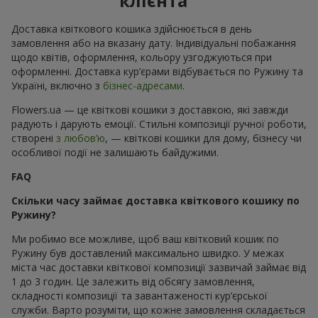
клієнта
Доставка квіткового кошика здійснюється в день
замовлення або на вказану дату. Індивідуальні побажання
щодо квітів, оформлення, кольору узгоджуються при
оформленні. Доставка кур’єрами відбувається по Ружину та
Україні, включно з
бізнес-адресами
.
Flowers.ua — це квіткові кошики з доставкою, які завжди
радують і дарують емоції. Стильні композиції ручної роботи,
створені
з любов’ю
, — квіткові кошики для дому, бізнесу чи
особливої події не залишають байдужими.
FAQ
Скільки часу займає доставка квіткового кошику по
Ружину?
Ми робимо все можливе, щоб ваш квітковий кошик по
Ружину був доставлений максимально швидко. У межах
міста час доставки квіткової композиції зазвичай займає від
1 до 3 годин. Це залежить від обсягу замовлення,
складності композиції та завантаженості кур’єрської
служби. Варто розуміти, що кожне замовлення складається