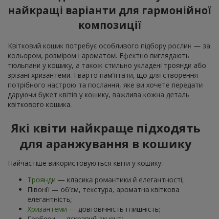
найкращі варіанти для гармонійної
композиції
Квітковий кошик потребує особливого підбору рослин — за
кольором, розміром і ароматом. Ефектно виглядають
тюльпани у кошику, а також стильно укладені троянди або
зрізані хризантеми. І варто пам’ятати, що для створення
потрібного настрою та послання, яке ви хочете передати
даруючи букет квітів у кошику, важлива кожна деталь
квіткового кошика.
Які квіти найкраще підходять
для аранжування в кошику
Найчастіше використовуються квіти у кошику:
Троянди
— класика романтики й елегантності;
Півонії — об’єм, текстура, ароматна квіткова
елегантність;
Хризантеми
— довговічність і пишність;
Гербери — яскравий акцент;