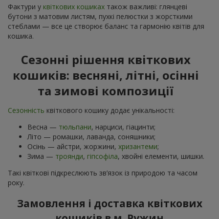
Фактури у
квіткових кошиках
також важливі: глянцеві
бутони з матовим листям, пухкі пелюстки з жорсткими
стеблами — все це створює баланс та гармонію квітів для
кошика.
Сезонні рішення квіткових
кошиків: весняні, літні, осінні
та зимові композиції
Сезонність
квіткового кошику додає унікальності:
Весна —
тюльпани
, нарциси, гіацинти;
Літо — ромашки, лаванда, соняшники;
Осінь — айстри, жоржини,
хризантеми
;
Зима —
троянди
,
гіпсофіла
, хвойні елементи, шишки.
Такі квіткові підкреслюють зв’язок із природою та часом
року.
Замовлення і доставка квіткових
кошиків в м. Ружин