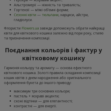
Альстромерії — ніжність та тривалість;
Гортензії — м’які об’ємні форми;
Сезонні квіти
—
тюльпани
, нарциси, айстри,
гладіолуси.
Флористи
Flowers.ua
завжди допоможуть обрати найкращі
квіти для квіткового кошика залежно від пори року, стилю
та призначення композиції.
Поєднання кольорів і фактур у
квітковому кошику
Гармонія кольору та аромату — основа ефектного
квіткового кошика. Золоті правила складання композиції
кошик квітів з днем ​​народження або оригінального
оформлення букета до іншого приводу:
максимум три основних кольори;
пастель + яскраві акценти;
схожі відтінки — для елегантності;
контрастні — для енергії.