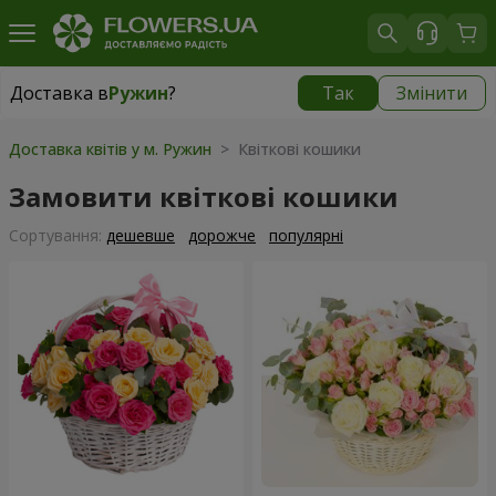
Доставка в
Ружин
?
Так
Змінити
Доставка в
Ружин
|
1566 грн
Доставка квітів у м. Ружин
> Квіткові кошики
Замовити квіткові кошики
Сортування:
дешевше
дорожче
популярні