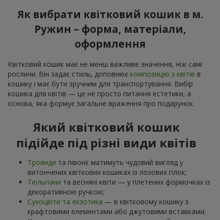
Як вибрати квітковий кошик в м.
Ружин – форма, матеріали,
оформлення
Квітковий кошик має не менш важливе значення, ніж самі
рослини. Він задає стиль, доповнює
композицію з квітів
в
кошику і має бути зручним для транспортування. Вибір
кошика для квітів — це не просто питання естетики, а
основа, яка формує загальне враження про подарунок.
Який квітковий кошик
підійде під різні види квітів
Троянди
та півонії матимуть чудовий вигляд у
витончених квіткових кошиках із лозових гілок;
Тюльпани
та весняні квіти — у плетених формочках із
декоративною ручкою;
Сухоцвіти та екзотика
— в квітковому кошику з
крафтовими елементами або джутовими вставками;