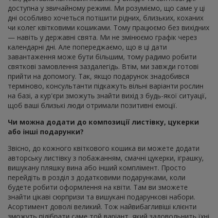
доступна у звичайному режимі. Ми розуміємо, що саме у ці
дні особливо хочеться потішити рідних, близьких, коханих
чи колег квітковими кошиками. Тому працюємо без вихідних
— навіть у державні свята. Ми не змінюємо графік через
календарні дні. Але попереджаємо, що в ці дати
завантаження може бути більшим, тому радимо робити
святкові замовлення заздалегідь. Втім, ми завжди готові
прийти на допомогу. Так, якщо подарунок знадобився
терміново, консультанти підкажуть вільні варіанти рослин
на базі, а кур'єри зможуть знайти вихід з будь-якої ситуації,
щоб ваші близькі люди отримали позитивні емоції.
Чи можна додати до композиції листівку, цукерки
або інші подарунки?
Звісно, до кожного квіткового кошика ви можете додати
авторську листівку з побажанням, смачні цукерки, іграшку,
вишукану пляшку вина або інший комплімент. Просто
перейдіть в розділ з додатковими подарунками, коли
будете робити оформлення на квіти. Там ви зможете
знайти цікаві сюрпризи та вишукані подарункові набори.
Асортимент доволі великий. Тож найвибагливіші клієнти
зможуть підібрати саме той варіант, який задовольнить їхні