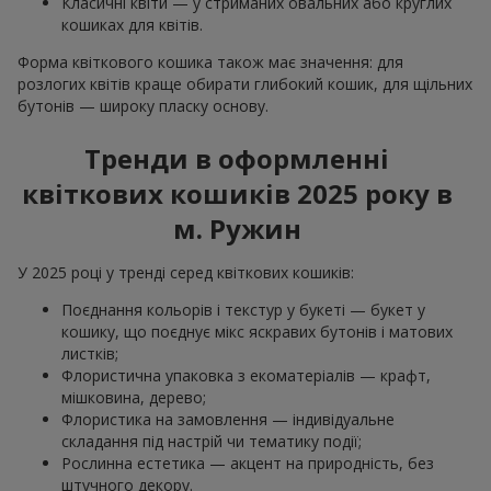
Класичні квіти — у стриманих овальних або круглих
кошиках для квітів.
Форма квіткового кошика також має значення: для
розлогих квітів краще обирати глибокий кошик, для щільних
бутонів — широку пласку основу.
Тренди в оформленні
квіткових кошиків 2025 року в
м. Ружин
У 2025 році у тренді серед квіткових кошиків:
Поєднання кольорів і текстур у букеті — букет у
кошику, що поєднує мікс яскравих бутонів і матових
листків;
Флористична упаковка з екоматеріалів — крафт,
мішковина, дерево;
Флористика на замовлення — індивідуальне
складання під настрій чи тематику події;
Рослинна естетика — акцент на природність, без
штучного декору.