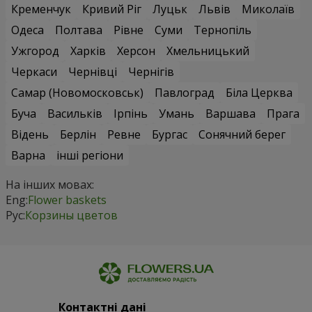
Кременчук
Кривий Ріг
Луцьк
Львів
Миколаїв
Одеса
Полтава
Рівне
Суми
Тернопіль
Ужгород
Харків
Херсон
Хмельницький
Черкаси
Чернівці
Чернігів
Самар (Новомосковськ)
Павлоград
Біла Церква
Буча
Васильків
Ірпінь
Умань
Варшава
Прага
Відень
Берлін
Ревне
Бургас
Сонячний берег
Варна
інші регіони
На інших мовах:
Eng:
Flower baskets
Рус:
Корзины цветов
Контактні дані