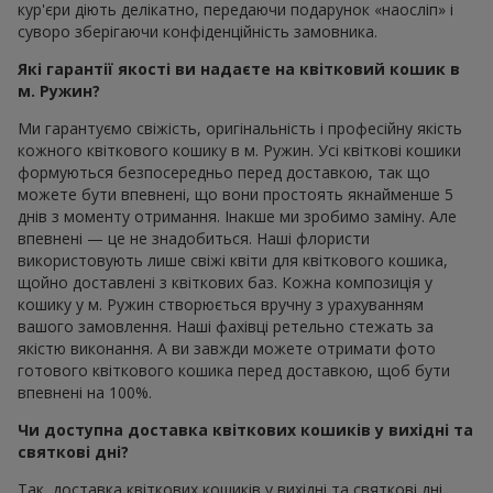
кур'єри діють делікатно, передаючи подарунок «наосліп» і
суворо зберігаючи конфіденційність замовника.
Які гарантії якості ви надаєте на квітковий кошик в
м. Ружин?
Ми гарантуємо свіжість, оригінальність і професійну якість
кожного квіткового кошику в м. Ружин. Усі квіткові кошики
формуються безпосередньо перед доставкою, так що
можете бути впевнені, що вони простоять якнайменше 5
днів з моменту отримання. Інакше ми зробимо заміну. Але
впевнені — це не знадобиться. Наші флористи
використовують лише свіжі квіти для квіткового кошика,
щойно доставлені з квіткових баз. Кожна композиція у
кошику у м. Ружин створюється вручну з урахуванням
вашого замовлення. Наші фахівці ретельно стежать за
якістю виконання. А ви завжди можете отримати фото
готового квіткового кошика перед доставкою, щоб бути
впевнені на 100%.
Чи доступна доставка квіткових кошиків у вихідні та
святкові дні?
Так, доставка квіткових кошиків у вихідні та святкові дні