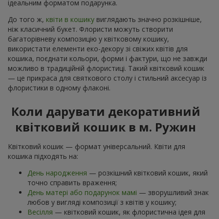
ідеальним форматом подарунка.
До того ж,
квіти в кошику
виглядають значно розкішніше,
ніж класичний букет. Флористи можуть створити
багаторівневу композицію у квітковому кошику,
використати елементи еко-декору зі свіжих квітів для
кошика, поєднати кольори, форми і фактури, що не завжди
можливо в традиційній флористиці. Такий квітковий кошик
— це прикраса для святкового столу і стильний аксесуар із
флористики в одному флаконі.
Коли дарувати декоративний
квітковий кошик в м. Ружин
Квітковий кошик — формат універсальний. Квіти для
кошика підходять на:
День народження
— розкішний квітковий кошик, який
точно справить враження;
День матері або подарунок мамі
— зворушливий знак
любов у вигляді композиції з квітів у кошику;
Весілля
— квітковий кошик, як флористична ідея для