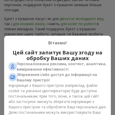
персонаж, подарунок букет з іграшкою залишає більше
спогадів.
Букет з іграшкою пасує і як для
дівчаток молодшого віку
,
так і
для коханих жінок
, і навіть
для колег по роботі
в
певних випадках. Такий подарунок букет з іграшкою
підкреслює щиру турботу, затишок та бажання зробити
людині приємно. На
flowers.ua
можна знайти різноманітні
Вітаємо!
пропозиції на будь-який смак та бюджет, щоб зробити
подарунок в м. Пушкарівка незабутнім.
Цей сайт запитує Вашу згоду на
обробку Ваших даних
Як м’яка іграшка підкреслює
Персоналізована реклама, контент, аналітика,
емоції разом із квітами
вимірювання ефективності
Збереження і/або доступ до інформації на
Вашому пристрої
Букет з іграшкою — універсальне і завжди влучне рішення.
Таке поєднання подвоює емоції та дає можливість
Інформація з Вашого пристрою (наприклад, файли
оновлювати їх в пам’яті, кожен раз, коли плюшевий
cookie та унікальні ідентифікатори) буде доступна
приятель потрапляє у поле зору Разом букет з іграшкою
постачальникам. Крім того, вони, а також цей сайт
працюють ідеально. Квіти та іграшка створюють баланс між
або застосунок зможуть зберігати інформацію з
красою і ніжністю, а ще залишають приємний подарунок на
Вашого пристрою та обробляти Ваші персональні дані.
довгі роки.
Деякі постачальники можуть використовувати Ваші