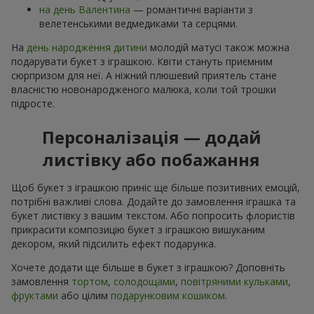
на день Валентина
— романтичні варіанти з
велетенськими ведмедиками та серцями.
На
день народження дитини
молодій матусі також можна
подарувати букет з іграшкою. Квіти стануть приємним
сюрпризом для неї. А ніжний плюшевий приятель стане
власністю новонародженого малюка, коли той трошки
підросте.
Персоналізація — додай
листівку або побажання
Щоб букет з іграшкою приніс ще більше позитивних емоцій,
потрібні важливі слова. Додайте до замовлення іграшка та
букет листівку з вашим текстом. Або попросить флористів
прикрасити композицію букет з іграшкою вишуканим
декором, який підсилить ефект подарунка.
Хочете додати ще більше в букет з іграшкою? Доповніть
замовлення
тортом
,
солодощами
,
повітряними кульками
,
фруктами
або цілим
подарунковим кошиком
.