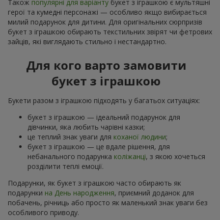
Також
популярні для варіанту
букет з іграшкою є мультяшні
герої та кумедні персонажі — особливо якщо вибирається
милий подарунок для дитини. Для оригінальних сюрпризів
букет з іграшкою обирають текстильних звірят чи фетрових
зайців, які виглядають стильно і нестандартно.
Для кого варто замовити
букет з іграшкою
Букети разом з іграшкою підходять у багатьох ситуаціях:
букет з іграшкою — ідеальний подарунок для
дівчинки, яка любить чарівні казки;
це теплий знак уваги для
коханої людини
;
букет з іграшкою — це вдале рішення, для
небанального подарунка
коліжанці
, з якою хочеться
розділити теплі емоції.
Подарунки, як букет з іграшкою часто обирають як
подарунки
на День народження
, приємний доданок для
побачень, річниць або просто як маленький знак уваги без
особливого приводу.