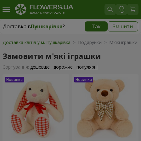
Доставка в
Пушкарівка
?
Так
Змінити
Доставка в
Пушкарівка
|
510 грн
Доставка квітів у м. Пушкарівка
> Подарунки > М'які іграшки
Замовити м'які іграшки
Сортування:
дешевше
дорожче
популярні