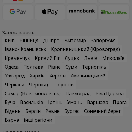
Замовлення в:
Київ
Вінниця
Дніпро
Житомир
Запоріжжя
Івано-Франківськ
Кропивницький (Кіровоград)
Кременчук
Кривий Ріг
Луцьк
Львів
Миколаїв
Одеса
Полтава
Рівне
Суми
Тернопіль
Ужгород
Харків
Херсон
Хмельницький
Черкаси
Чернівці
Чернігів
Самар (Новомосковськ)
Павлоград
Біла Церква
Буча
Васильків
Ірпінь
Умань
Варшава
Прага
Відень
Берлін
Ревне
Бургас
Сонячний берег
Варна
інші регіони