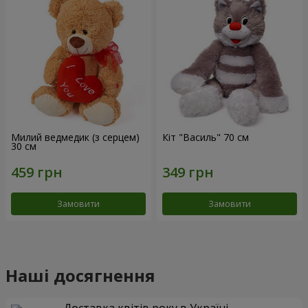
Милий ведмедик (з серцем)
Кіт "Василь" 70 см
30 см
Замовити
Замовити
Наші досягнення
Доставка квітів року в Україні