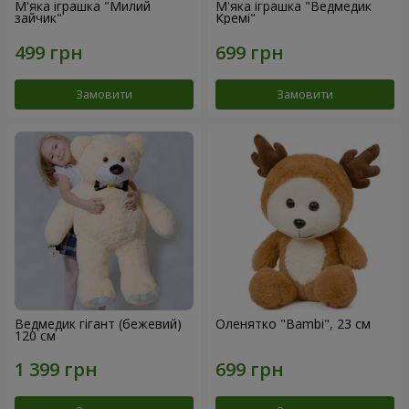
М'яка іграшка "Милий
М'яка іграшка "Ведмедик
зайчик"
Кремі"
Замовити
Замовити
Ведмедик гігант (бежевий)
Оленятко "Bambi", 23 см
120 см