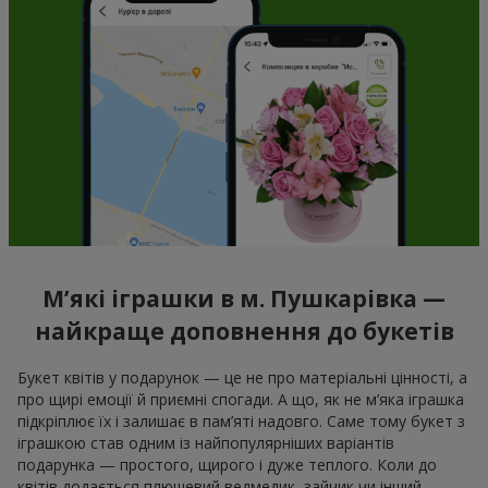
М’які іграшки в м. Пушкарівка —
найкраще доповнення до букетів
Букет квітів у подарунок — це не про матеріальні цінності, а
про щирі емоції й приємні спогади. А що, як не м’яка іграшка
підкріплює їх і залишає в пам’яті надовго. Саме тому букет з
іграшкою став одним із найпопулярніших варіантів
подарунка — простого, щирого і дуже теплого. Коли до
квітів додається плюшевий ведмедик, зайчик чи інший