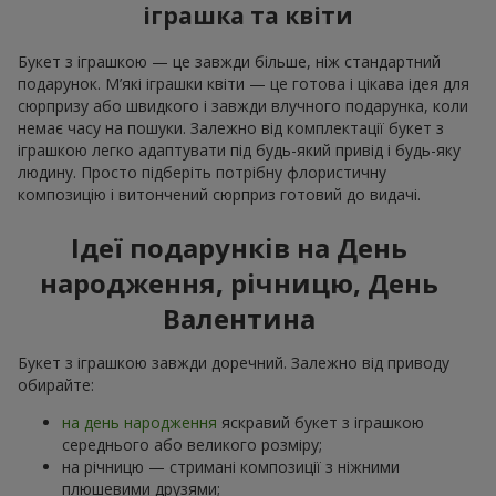
іграшка та квіти
Букет з іграшкою — це завжди більше, ніж стандартний
подарунок. М’які іграшки квіти — це готова і цікава ідея для
сюрпризу або швидкого і завжди влучного подарунка, коли
немає часу на пошуки. Залежно від комплектації букет з
іграшкою легко адаптувати під будь-який привід і будь-яку
людину. Просто підберіть потрібну флористичну
композицію і витончений сюрприз готовий до видачі.
Ідеї подарунків на День
народження, річницю, День
Валентина
Букет з іграшкою завжди доречний. Залежно від приводу
обирайте:
на день народження
яскравий букет з іграшкою
середнього або великого розміру;
на річницю — стримані композиції з ніжними
плюшевими друзями;