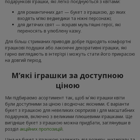
подарункові іграшки, які легко поєднуються з квітами:
для романтичних дат — букет з іграшкою, до яких
входять м’які ведмедики та ніжні персонажі;
для дитячих свят — яскраві мультяшні герої, які
переносять в улюблену казку.
Для більш стриманих приводів добре підходять комфортні
іграшкові подушки або лаконічні декоративні іграшки, які
гарно виглядають в інтер’єрі і можуть стати його прикрасою
на довгий період.
М’які іграшки за доступною
ціною
Ми підбираємо асортимент так, щоб м`які іграшки квіти
були доступними за ціною і водночас якісними. Є варіанти
букет з іграшкою для невеликих сюрпризів і для масштабних
подарунків, включно з великими плюшевими іграшками. Ще
вигідніше букет з іграшкою можна придбати, заглянувши в
розділ
акційних пропозицій
.
Ціна на букет з іграшкою залежить від розміру, матеріалу та