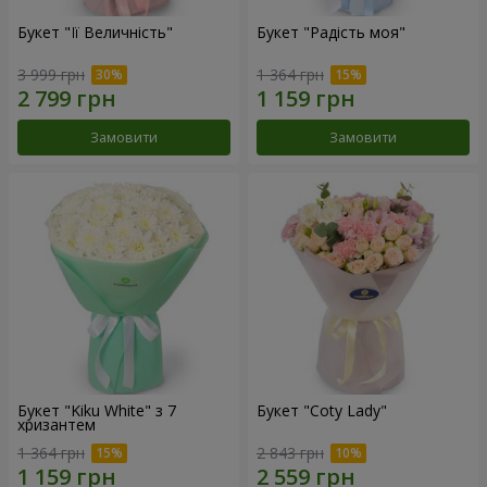
Букет "Її Величність"
Букет "Радість моя"
3 999 грн
1 364 грн
Замовити
Замовити
Букет "Kiku White" з 7
Букет "Coty Lady"
хризантем
1 364 грн
2 843 грн