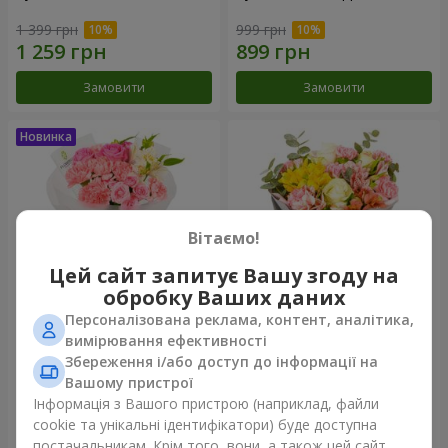
1 399 грн
999 грн
Замовити
Замовити
Вітаємо!
Цей сайт запитує Вашу згоду на
обробку Ваших даних
Персоналізована реклама, контент, аналітика,
Букет "Рожевий зефір"
Букет "Дзінтарс"
вимірювання ефективності
Збереження і/або доступ до інформації на
1 364 грн
1 834 грн
Вашому пристрої
Інформація з Вашого пристрою (наприклад, файли
cookie та унікальні ідентифікатори) буде доступна
Замовити
Замовити
постачальникам. Крім того, вони, а також цей сайт