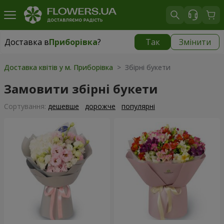
Доставка в
Приборівка
?
Так
Змінити
Доставка в
Приборівка
|
безкоштовно
Доставка квітів у м. Приборівка
> Збірні букети
Замовити збірні букети
Сортування:
дешевше
дорожче
популярні