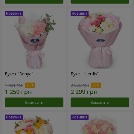
Букет "Sonya"
Букет "Lerdis"
1 481 грн
3 065 грн
Замовити
Замовити