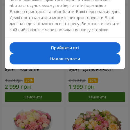
або застосунок зможуть зберігати інформацію з
Вашого пристрою та обробляти Ваші персональні дані.
Деякі постачальники можуть використовувати Ваші
дані на підставі законного інтересу. Ви можете змінити
свій вибір пізніше через посилання внизу сторінки.
Прийняти всі
Налаштувати
Букет "Your Smile"
Букет "Дотик ніжності"
4 284 грн
2 499 грн
Замовити
Замовити