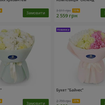
3 011 грн
Замовити
"
Букет "Байнес"
2 799 грн
Замовити