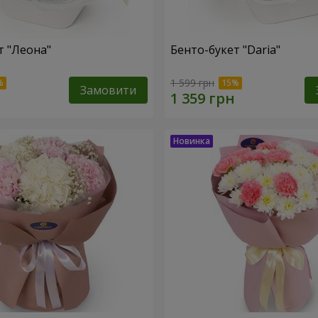
т "Леона"
Бенто-букет "Daria"
1 599 грн
Замовити