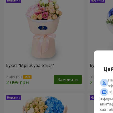
Букет "Мрії збуваються"
Букет "Мрії
Цей
2 469 грн
3 124 грн
Замовити
Пе
еф
Зб
Інформа
ідентиф
сайт а