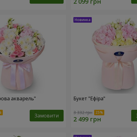
рова акварель"
Букет "Ефіра"
3 332 грн
Замовити