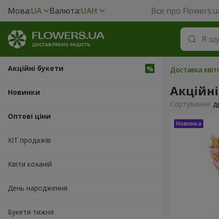
Мова:
UA
Валюта:
UAH
Все про Flowers.u
Акційні букети
Доставка квіті
Акційні
Новинки
Сортування:
д
Оптові ціни
ХІТ продажів
Квіти коханій
День народження
Букети тижня