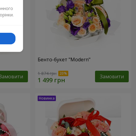
онного
орінки.
Бенто-букет "Modern"
1 874 грн
Замовити
Замовити