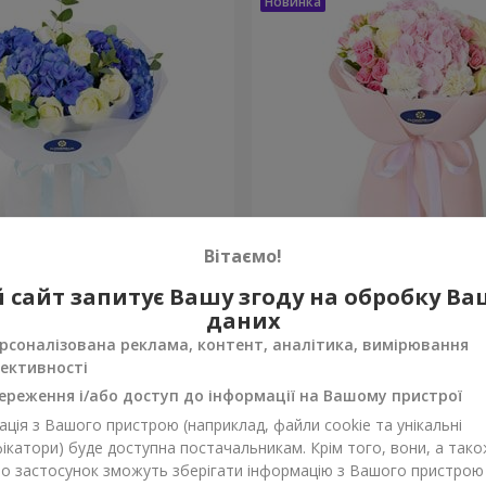
Вітаємо!
"
Букет "Марта"
 сайт запитує Вашу згоду на обробку В
даних
3 199 грн
Замовити
рсоналізована реклама, контент, аналітика, вимірювання
ективності
ереження і/або доступ до інформації на Вашому пристрої
ція з Вашого пристрою (наприклад, файли cookie та унікальні
ікатори) буде доступна постачальникам. Крім того, вони, а тако
бо застосунок зможуть зберігати інформацію з Вашого пристрою