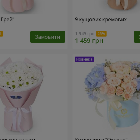
 Грей"
9 кущових кремових
1 945 грн
Замовити
вих хризантем
Композиція "Окленд"