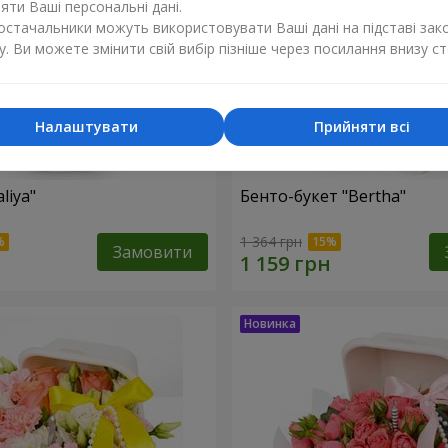
ти Ваші персональні дані.
постачальники можуть використовувати Ваші дані на підставі зак
у. Ви можете змінити свій вибір пізніше через посилання внизу ст
Налаштувати
Прийняти всі
liya"
Бенто-букет "Bertha"
1 364 грн
Замовити