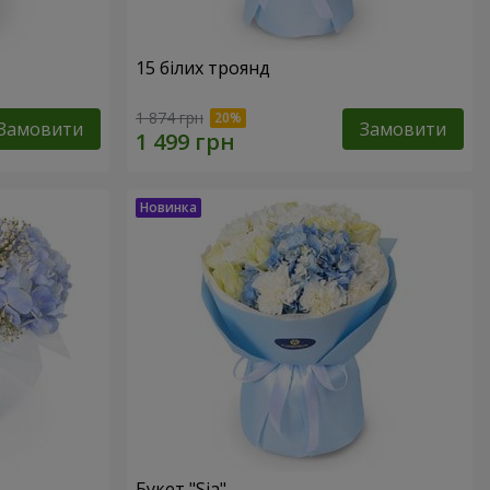
15 білих троянд
1 874 грн
Замовити
Замовити
Букет "Sia"