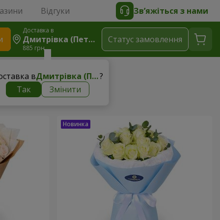
газини
Відгуки
Зв’яжіться з нами
Доставка в
и
Дмитрівка (Петрівське)
Статус замовлення
885 грн
оставка в
Дмитрівка (Петрівське)
?
Так
Змінити