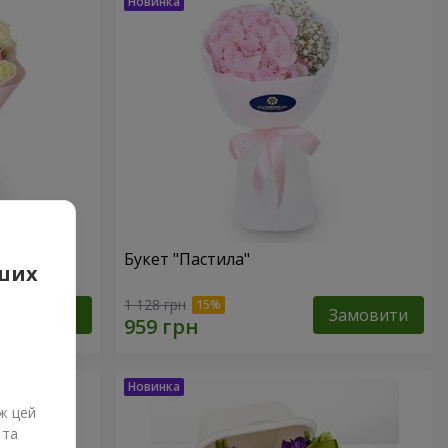
Букет "Пастила"
аших
1 128 грн
Замовити
Замовити
ж цей
 та