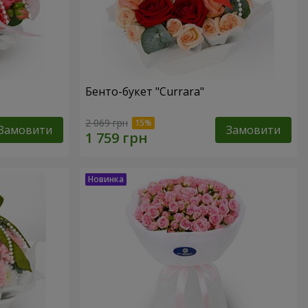
Бенто-букет "Currara"
2 069 грн
Замовити
Замовити