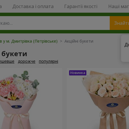
a
Доставка і оплата
Гарантії якості
Наші ма
Знайт
в у м. Дмитрівка (Петрівське)
> Акційні букети
Д
 букети
ешевше
дорожче
популярні