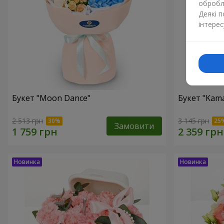
обробля
Деякі 
інтерес
Букет "Moon Dance"
Букет "Kama
2 513 грн
3 145 грн
Замовити