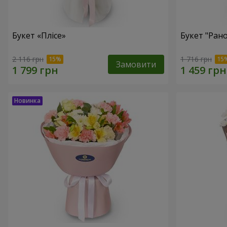
Букет «Плісе»
Букет "Ран
2 116 грн
1 716 грн
Замовити