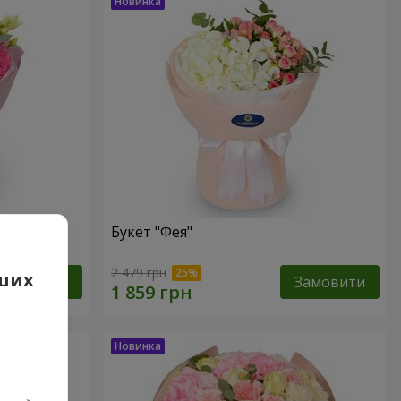
Букет "Фея"
2 479 грн
аших
Замовити
Замовити