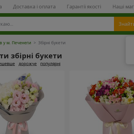
a
Доставка і оплата
Гарантії якості
Наші ма
Знайт
ів у м. Печенеги
> Збірні букети
и збірні букети
ешевше
дорожче
популярні