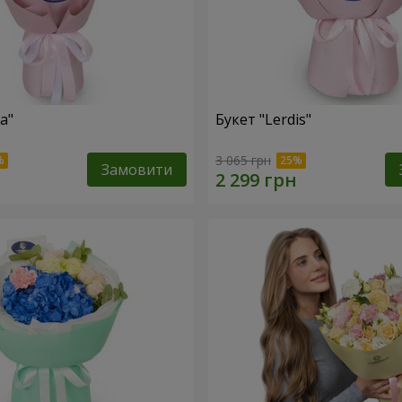
a"
Букет "Lerdis"
3 065 грн
Замовити