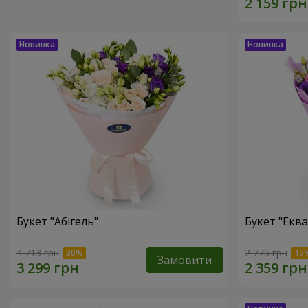
Букет "Абігель"
Букет "Еква
4 713 грн
2 775 грн
Замовити