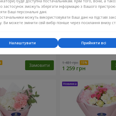
ікатори) буде доступна постачальникам. Крім того, вони, а тако
бо застосунок зможуть зберігати інформацію з Вашого пристрою
ти Ваші персональні дані.
постачальники можуть використовувати Ваші дані на підставі зак
у. Ви можете змінити свій вибір пізніше через посилання внизу ст
Налаштувати
Прийняти всі
 гортензія"
Букет "Sentiment"
1 481 грн
Замовити