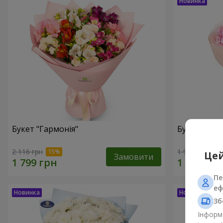
Букет "Гармонія"
Букет "El M
2 116 грн
1 999 грн
Цей
Замовити
Пе
еф
Зб
Інформа