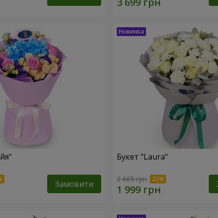
йя"
Букет "Laura"
2 665 грн
Замовити