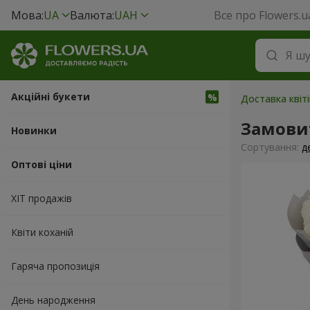
Мова:
UA
Валюта:
UAH
Все про Flowers.u
Акційні букети
Доставка квіт
Замовит
Новинки
Сортування:
д
Оптові ціни
ХІТ продажів
Квіти коханій
Гаряча пропозиція
День народження