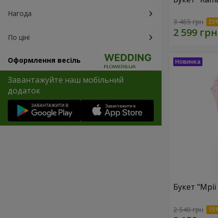
Нагода
3 465 грн
По ціні
Оформлення весіль
Завантажуйте наш мобільний
додаток
Букет "Мрії
2 540 грн