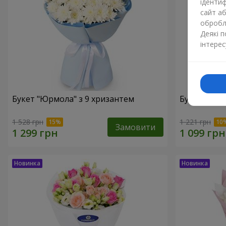
ідентиф
сайт а
обробля
Деякі 
інтерес
Букет "Юрмола" з 9 хризантем
Букет "Біла
1 528 грн
1 221 грн
Замовити