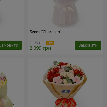
Букет "Chardash"
2 469 грн
Замовити
Замовити