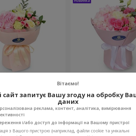
onte"
Букет "Margaret"
Вітаємо!
1 777 грн
 сайт запитує Вашу згоду на обробку В
Замовити
даних
рсоналізована реклама, контент, аналітика, вимірювання
ективності
ереження і/або доступ до інформації на Вашому пристрої
ція з Вашого пристрою (наприклад, файли cookie та унікальні