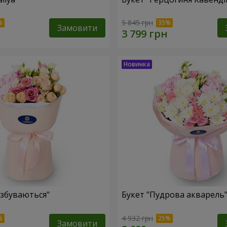
5 845 грн
Замовити
 збуваються"
Букет "Пудрова акварель
4 932 грн
Замовити