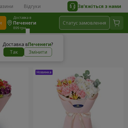
газини
Відгуки
Зв’яжіться з нами
Доставка в
и
Печенеги
Статус замовлення
899 грн
Доставка в
Печенеги
?
Так
Змінити