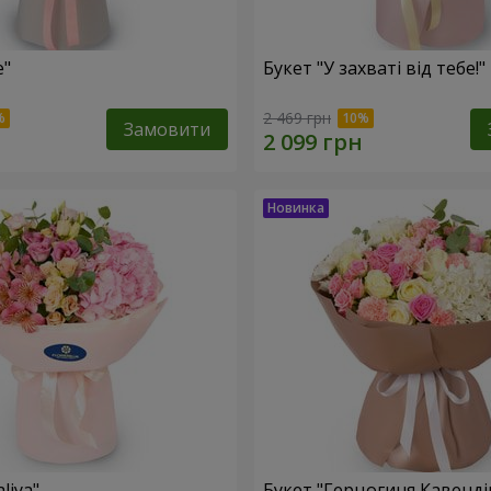
e"
Букет "У захваті від тебе!"
2 469 грн
Замовити
liya"
Букет "Герцогиня Кавенді