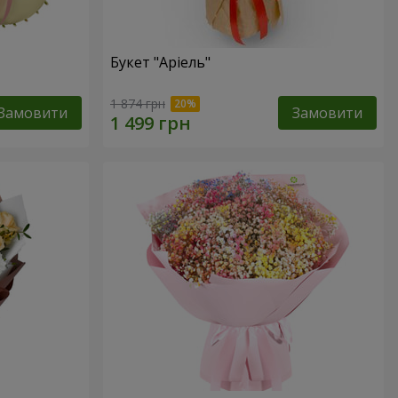
Букет "Аріель"
1 874 грн
Замовити
Замовити