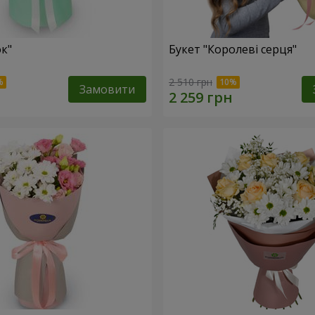
ок"
Букет "Королеві серця"
2 510 грн
Замовити