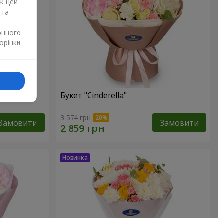
ж цей
 та
онного
орінки.
Букет "Cinderella"
3 574 грн
Замовити
Замовити