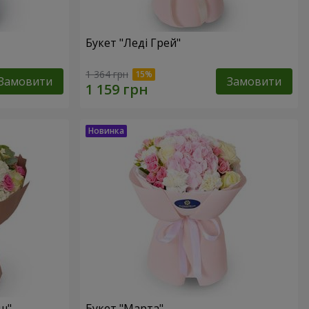
Букет "Леді Грей"
1 364 грн
Замовити
Замовити
ш"
Букет "Марта"