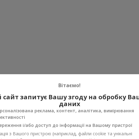
Вітаємо!
 сайт запитує Вашу згоду на обробку В
даних
рсоналізована реклама, контент, аналітика, вимірювання
ективності
ереження і/або доступ до інформації на Вашому пристрої
ція з Вашого пристрою (наприклад, файли cookie та унікальні