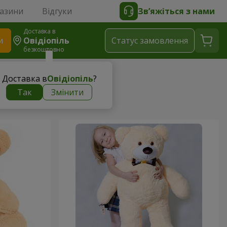
газини
Відгуки
Зв’яжіться з нами
Доставка в
и
Овідіопіль
Статус замовлення
безкоштовно
Доставка в
Овідіопіль
?
Так
Змінити