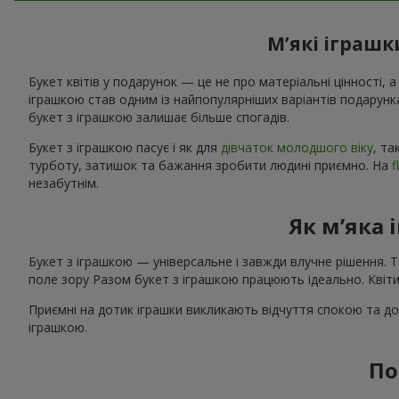
М’які іграшк
Букет квітів у подарунок — це не про матеріальні цінності, а
іграшкою став одним із найпопулярніших варіантів подарунк
букет з іграшкою залишає більше спогадів.
Букет з іграшкою пасує і як для
дівчаток молодшого віку
, та
турботу, затишок та бажання зробити людині приємно. На
f
незабутнім.
Як м’яка 
Букет з іграшкою — універсальне і завжди влучне рішення. 
поле зору Разом букет з іграшкою працюють ідеально. Квіти
Приємні на дотик іграшки викликають відчуття спокою та до
іграшкою.
По