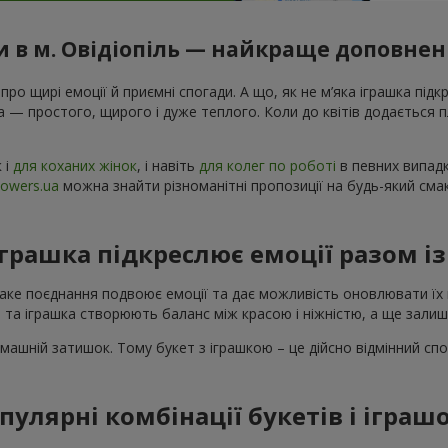
и в м. Овідіопіль — найкраще доповнен
 про щирі емоції й приємні спогади. А що, як не м’яка іграшка підк
а — простого, щирого і дуже теплого. Коли до квітів додається
к і
для коханих жінок
, і навіть
для колег по роботі
в певних випадк
lowers.ua
можна знайти різноманітні пропозиції на будь-який сма
іграшка підкреслює емоції разом і
Таке поєднання подвоює емоції та дає можливість оновлювати їх 
 та іграшка створюють баланс між красою і ніжністю, а ще зали
машній затишок. Тому букет з іграшкою – це дійсно відмінний спо
пулярні комбінації букетів і іграш