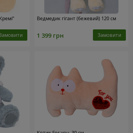
Кремі"
Ведмедик гігант (бежевий) 120 см
Замовити
Замовити
Котик For you, 30 см