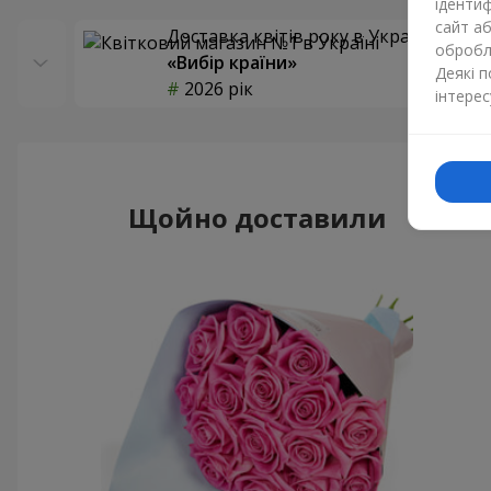
ідентиф
сайт а
Доставка квітів року в Україні
обробля
«Вибір країни»
Деякі 
2026 рік
інтерес
Щойно доставили