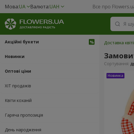
Мова:
UA
Валюта:
UAH
Все про Flowers.u
Акційні букети
Доставка квіті
Замовит
Новинки
Сортування:
д
Оптові ціни
ХІТ продажів
Квіти коханій
Гаряча пропозиція
День народження