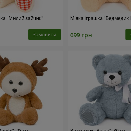
шка "Милий зайчик"
М'яка іграшка "Ведмедик 
Замовити
ambi", 23 см
Ведмедик "Baloo", 30 см