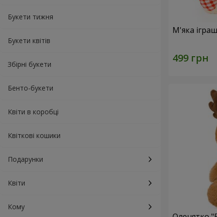
Букети тижня
М'яка ігра
Букети квітів
Збірні букети
Бенто-букети
Квіти в коробці
Квіткові кошики
Подарунки
Квіти
Кому
Оленятко "B