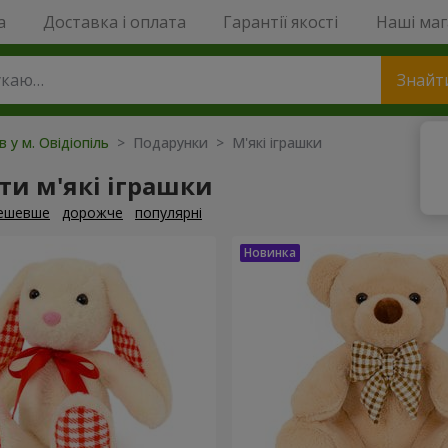
a
Доставка і оплата
Гарантії якості
Наші ма
Знайт
в у м. Овідіопіль
> Подарунки > М'які іграшки
и м'які іграшки
ешевше
дорожче
популярні