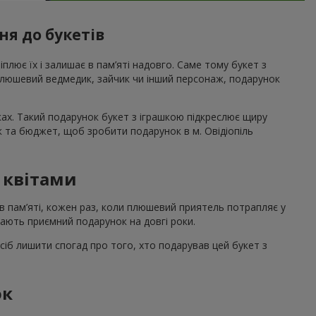
ня до букетів
ріплює їх і залишає в пам’яті надовго. Саме тому букет з
 плюшевий ведмедик, зайчик чи інший персонаж, подарунок
ах. Такий подарунок букет з іграшкою підкреслює щиру
к та бюджет, щоб зробити подарунок в м. Овідіопіль
з квітами
в пам’яті, кожен раз, коли плюшевий приятель потрапляє у
шають приємний подарунок на довгі роки.
сіб лишити спогад про того, хто подарував цей букет з
ок