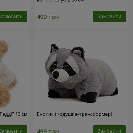
Замовити
Замовити
Тедді" 13 см
Енотик (подушка-трансформер)
Замовити
Замовити