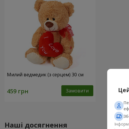
Милий ведмедик (з серцем) 30 см
Цей
Замовити
Пе
еф
Зб
Наші досягнення
Інформа