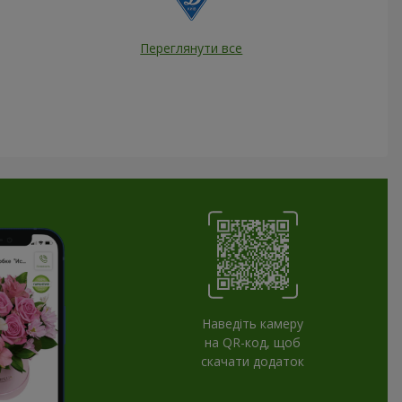
Переглянути все
Наведіть камеру
на QR-код, щоб
скачати додаток