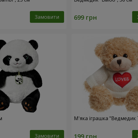
Замовити
м
М'яка іграшка "Ведмедик 
Замовити