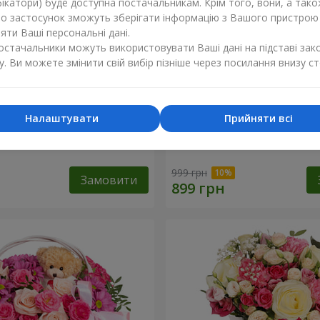
ікатори) буде доступна постачальникам. Крім того, вони, а тако
бо застосунок зможуть зберігати інформацію з Вашого пристрою
ти Ваші персональні дані.
постачальники можуть використовувати Ваші дані на підставі зак
у. Ви можете змінити свій вибір пізніше через посилання внизу ст
Налаштувати
Прийняти всі
 “Ніжний поцілунок”
Композиція “Спалах почут
999 грн
Замовити