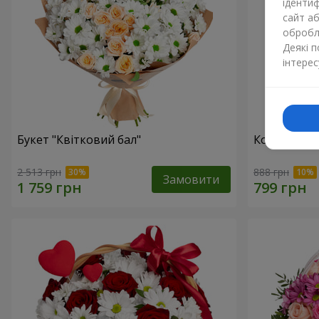
ідентиф
сайт а
обробля
Деякі 
інтерес
Букет "Квітковий бал"
Композиція
2 513 грн
888 грн
Замовити