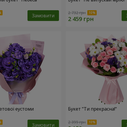
2 732 грн
Замовити
летової еустоми
Букет "Ти прекрасна!"
2 399 грн
Замовити