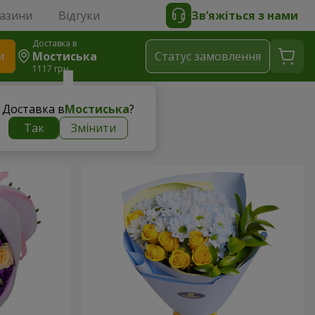
газини
Відгуки
Зв’яжіться з нами
Доставка в
и
Мостиська
Статус замовлення
1117 грн
Доставка в
Мостиська
?
Так
Змінити