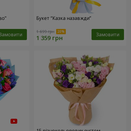
во"
Букет “Казка назавжди”
1 699 грн
Замовити
Замовити
15 різнокольорових еустом