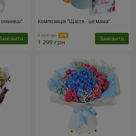
е оминеш"
Композиція "Щастя - це мама"
1 624 грн
Замовити
Замовити