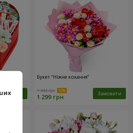
сь!"
Букет "Ніжне кохання"
1 443 грн
аших
Замовити
Замовити