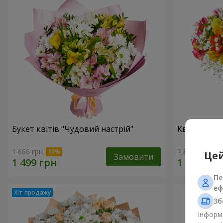
Букет квітів "Чудовий настрій"
Квіти в кор
1 666 грн
2 305 грн
Цей
Замовити
Пе
еф
Зб
Інформа