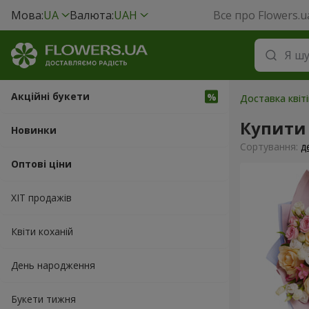
Мова:
UA
Валюта:
UAH
Все про Flowers.u
Акційні букети
Доставка квіт
Купити 
Новинки
Сортування:
д
Оптові ціни
ХІТ продажів
Квіти коханій
День народження
Букети тижня