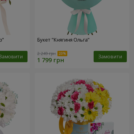
р"
Букет "Княгиня Ольга"
2 249 грн
Замовити
Замовити