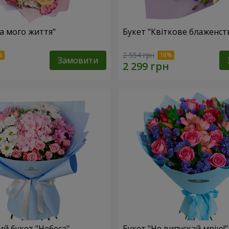
ка мого життя"
Букет "Квіткове блаженст
2 554 грн
Замовити
й букет "Небеса"
Букет "Не випускай мрію!"