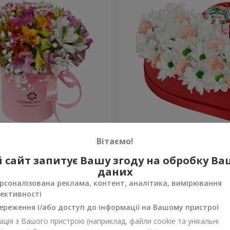
обці "Яскрава фантазія"
Квіти в коробці "Посміхни
Вітаємо!
2 124 грн
 сайт запитує Вашу згоду на обробку В
Замовити
даних
рсоналізована реклама, контент, аналітика, вимірювання
ективності
ереження і/або доступ до інформації на Вашому пристрої
ція з Вашого пристрою (наприклад, файли cookie та унікальні