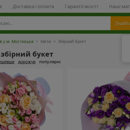
a
Доставка і оплата
Гарантії якості
Наші ма
Знайт
ів у м. Мостиська
> Квіти > Збірний букет
збірний букет
ешевше
дорожче
популярні