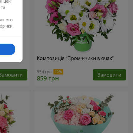
ж цей
 та
онного
орінки.
тів”
Композиція “Промінчики в очах”
954 грн
Замовити
Замовити